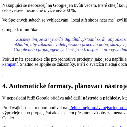
Nakupující se neobracejí na Google jen kvůli věcem, které chtějí kou
celosvětově meziročně o více než 200 %.
Ve Spojených státech se vyhledávání „local gift shops near me" zvýši
Google k tomu říká:
„Začněte tím, že si vytvoříte digitální výkladní skříň, aby záka
aktuální, aby zákazníci viděli přesnou pracovní dobu, služby v 
Google nebo propagujete ty, které jsou k dispozici pro vyzvedn
Pokud máte specifické cíle pro jednotlivé prodejny, jako jsou napříkl
kampaní
. Snadno se spojíte se zákazníky, kteří o svátcích hledají o
4. Automatické formáty, plánovací nástroje
V neposlední řadě Google přidává také další
nástroje a přehledy
, k
Prodávající se tak mohou podívat na
přehled nejprodávanějších produ
výprodeje nebo propagační akce s cílem přesunout zásoby zejména v
Center.