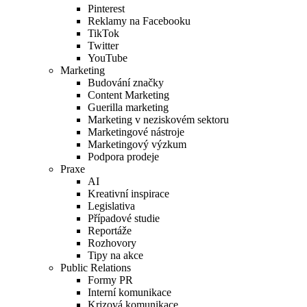
Pinterest
Reklamy na Facebooku
TikTok
Twitter
YouTube
Marketing
Budování značky
Content Marketing
Guerilla marketing
Marketing v neziskovém sektoru
Marketingové nástroje
Marketingový výzkum
Podpora prodeje
Praxe
AI
Kreativní inspirace
Legislativa
Případové studie
Reportáže
Rozhovory
Tipy na akce
Public Relations
Formy PR
Interní komunikace
Krizová komunikace