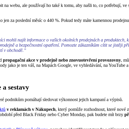
pit na webu, ale používají ho také k tomu, aby našli to, co potřebují, 
lo jen za poslední měsíc o 440 %. Pokud tedy máte kamennou prodejnu, j
zníci mohli najít informace o vašich okolních prodejnách a produktech, k
prodejně a bezpečnostní opatření. Pomozte zákazníkům cítit se jistěji p
utí v obchodě.”
ad
propagační akce v prodejně nebo znovuotevření provozovny
, mů
bchody jako je ten váš, na Mapách Google, ve vyhledávání, na YouTube 
 a sestavy
teré podnikům pomáhají sledovat výkonnost jejich kampaní a výpisů.
ktů
v reklamách v Nákupech
, který pomůže rozhodnout, které nové z
 období před Black Friday nebo Cyber Monday, pak budete mít brzy
př