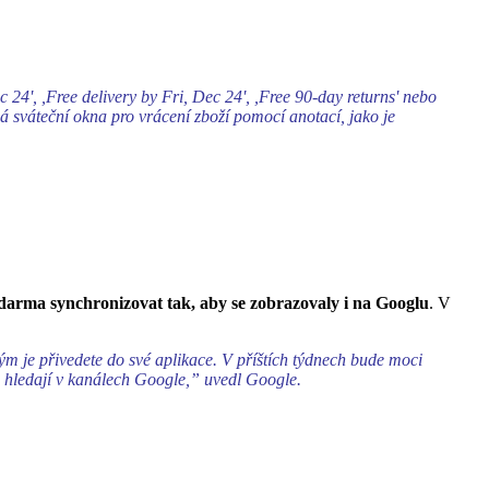
 24', ,Free delivery by Fri, Dec 24', ,Free 90-day returns' nebo
á sváteční okna pro vrácení zboží pomocí anotací, jako je
zdarma synchronizovat tak, aby se zobrazovaly i na Googlu
. V
m je přivedete do své aplikace. V příštích týdnech bude moci
ci hledají v kanálech Google,” uvedl Google.