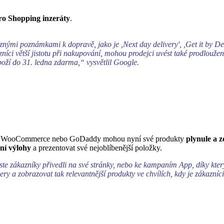
pro Shopping inzeráty
.
nými poznámkami k dopravě, jako je ,Next day delivery', ,Get it by Dec
níci větší jistotu při nakupování, mohou prodejci uvést také prodloužen
ží do 31. ledna zdarma,“ vysvětlil Google.
pify, WooCommerce nebo GoDaddy mohou nyní své produkty
plynule a 
ní výlohy
a prezentovat své nejoblíbenější položky.
e zákazníky přivedli na své stránky, nebo ke kampaním App, díky který
ery a zobrazovat tak relevantnější produkty ve chvílích, kdy je zákazní