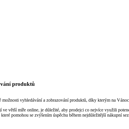
ování produktů
vé možnosti vyhledávání a zobrazování produktů, díky kterým na Vánoce
e větší míře online, je důležité, aby prodejci co nejvíce využili potenci
, které pomohou se zvýšením úspěchu během nejdůležitější nákupní sez