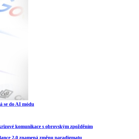
ná se do AI módu
ní krizové komunikace s obrovským zpožděním
Seedance 2.0 znamená změnu paradigmatu