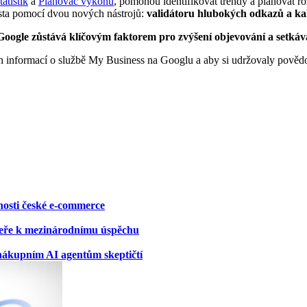
tatistik
a
Plánovač výkonu
, pomohou identifikovat trendy a plánovat r
místa pomocí dvou nových nástrojů:
validátoru hlubokých odkazů a k
Google zůstává klíčovým faktorem pro zvýšení objevování a setkává
ch informací o službě My Business na Googlu a aby si udržovaly povědo
osti české e-commerce
eře k mezinárodnímu úspěchu
 nákupním AI agentům skeptičtí