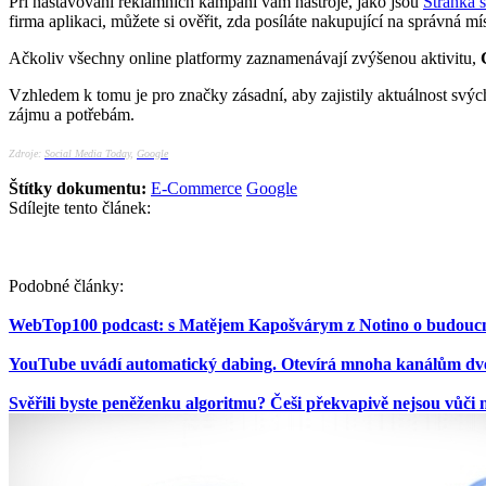
Při nastavování reklamních kampaní vám nástroje, jako jsou
Stránka s
firma aplikaci, můžete si ověřit, zda posíláte nakupující na správná 
Ačkoliv všechny online platformy zaznamenávají zvýšenou aktivitu,
Vzhledem k tomu je pro značky zásadní, aby zajistily aktuálnost svý
zájmu a potřebám.
Zdroje:
Social Media Today
,
Google
Štítky dokumentu:
E-Commerce
Google
Sdílejte tento článek:
Podobné články:
WebTop100 podcast: s Matějem Kapošvárym z Notino o budoucn
YouTube uvádí automatický dabing. Otevírá mnoha kanálům dv
Svěřili byste peněženku algoritmu? Češi překvapivě nejsou vůči