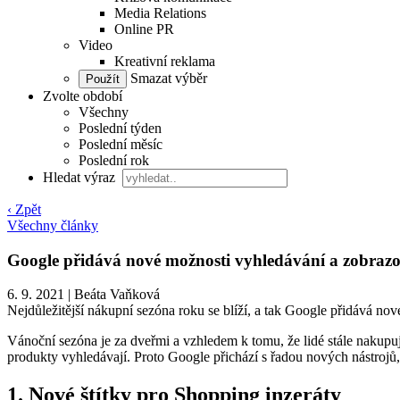
Media Relations
Online PR
Video
Kreativní reklama
Smazat výběr
Zvolte období
Všechny
Poslední týden
Poslední měsíc
Poslední rok
Hledat výraz
‹ Zpět
Všechny články
Google přidává nové možnosti vyhledávání a zobraz
6. 9. 2021
|
Beáta Vaňková
Nejdůležitější nákupní sezóna roku se blíží, a tak Google přidává no
Vánoční sezóna je za dveřmi a vzhledem k tomu, že lidé stále nakupují v
produkty vyhledávají. Proto Google přichází s řadou nových nástrojů
1. Nové štítky pro Shopping inzeráty