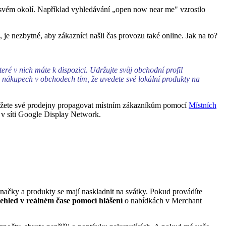
ve svém okolí. Například vyhledávání „open now near me" vzrostlo
e nezbytné, aby zákazníci našli čas provozu také online. Jak na to?
teré v nich máte k dispozici. Udržujte svůj obchodní profil
ři nákupech v obchodech tím, že uvedete své lokální produkty na
žete své prodejny propagovat místním zákazníkům pomocí
Místních
a v síti Google Display Network.
načky a produkty se mají naskladnit na svátky. Pokud provádíte
ehled v reálném čase pomocí hlášení
o nabídkách v Merchant