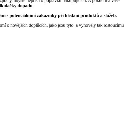
ozpočty, abyste nepřišli o poptávku nakupujících. A pokud má vaše
alkulačky dopadu
.
ní s potenciálními zákazníky při hledání produktů a služeb
.
mí o novějších doplňcích, jako jsou tyto, a vyhověly tak rostoucímu