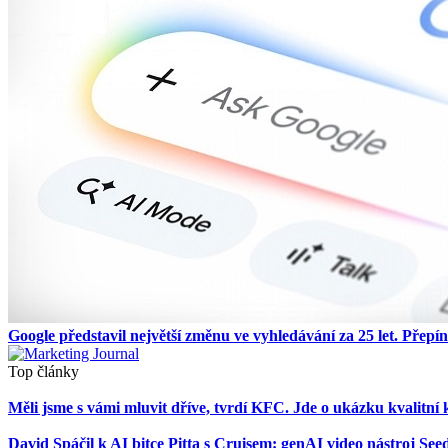
Google představil největší změnu ve vyhledávání za 25 let. Přepí
Top články
Měli jsme s vámi mluvit dříve, tvrdí KFC. Jde o ukázku kvalit
David Spáčil k AI bitce Pitta s Cruisem: genAI video nástroj 