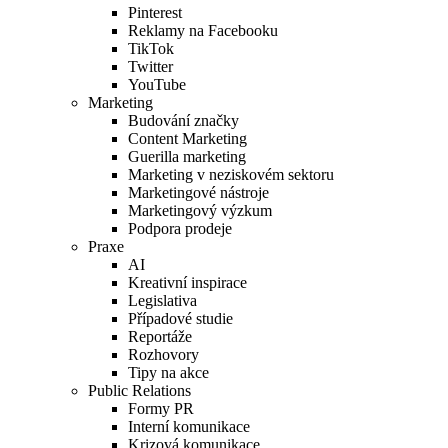
Pinterest
Reklamy na Facebooku
TikTok
Twitter
YouTube
Marketing
Budování značky
Content Marketing
Guerilla marketing
Marketing v neziskovém sektoru
Marketingové nástroje
Marketingový výzkum
Podpora prodeje
Praxe
AI
Kreativní inspirace
Legislativa
Případové studie
Reportáže
Rozhovory
Tipy na akce
Public Relations
Formy PR
Interní komunikace
Krizová komunikace