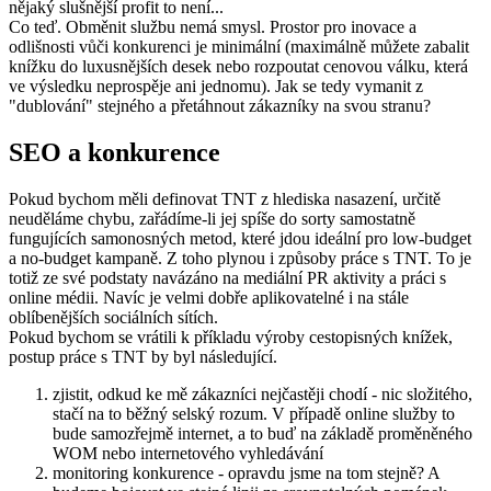
nějaký slušnější profit to není...
Co teď. Obměnit službu nemá smysl. Prostor pro inovace a
odlišnosti vůči konkurenci je minimální (maximálně můžete zabalit
knížku do luxusnějších desek nebo rozpoutat cenovou válku, která
ve výsledku neprospěje ani jednomu). Jak se tedy vymanit z
"dublování" stejného a přetáhnout zákazníky na svou stranu?
SEO a konkurence
Pokud bychom měli definovat TNT z hlediska nasazení, určitě
neuděláme chybu, zařádíme-li jej spíše do sorty samostatně
fungujících samonosných metod, které jdou ideální pro low-budget
a no-budget kampaně. Z toho plynou i způsoby práce s TNT. To je
totiž ze své podstaty navázáno na mediální PR aktivity a práci s
online médii. Navíc je velmi dobře aplikovatelné i na stále
oblíbenějších sociálních sítích.
Pokud bychom se vrátili k příkladu výroby cestopisných knížek,
postup práce s TNT by byl následující.
zjistit, odkud ke mě zákazníci nejčastěji chodí - nic složitého,
stačí na to běžný selský rozum. V případě online služby to
bude samozřejmě internet, a to buď na základě proměněného
WOM nebo internetového vyhledávání
monitoring konkurence - opravdu jsme na tom stejně? A