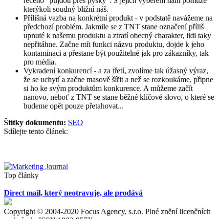
řečeno "půjdou přes pysky". S jejich výběrem nám pomůže
kterýkoli soudný bližní náš.
Přílišná vazba na konkrétní produkt - v podstatě navážeme na
předchozí problém. Jakmile se z TNT stane označení příliš
upnuté k našemu produktu a ztratí obecný charakter, lidi taky
nepřitáhne. Začne mít funkci názvu produktu, dojde k jeho
kontaminaci a přestane být použitelné jak pro zákazníky, tak
pro média.
Vykradení konkurencí - a za třetí, zvolíme tak úžasný výraz,
že se uchytí a začne masově šířit a než se rozkoukáme, připne
si ho ke svým produktům konkurence. A můžeme začít
nanovo, neboť z TNT se stane běžné klíčové slovo, o které se
budeme opět pouze přetahovat...
Štítky dokumentu:
SEO
Sdílejte tento článek:
Top články
Direct mail, který neotravuje, ale prodává
Copyright © 2004-2020 Focus Agency, s.r.o. Plné znění licenčních