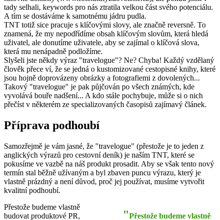
tady selhali, keywords pro nás ztratila velkou část svého potenciálu.
A tím se dostáváme k samotnému jádru pudla.
TNT totiž sice pracuje s klíčovými slovy, ale značně reversně. To
znamená, že my nepodřídíme obsah klíčovým slovům, která hledá
uživatel, ale donutíme uživatele, aby se zajímal o klíčová slova,
která mu nenápadně podložíme.
Slyšeli jste někdy výraz "travelogue"? Ne? Chyba! Každý vzdělaný
člověk přece ví, že se jedná o kustomizované cestopisné knihy, které
jsou hojně doprovázeny obrázky a fotografiemi z dovolených...
Takový "travelogue" je pak půjčován po všech známých, kde
vyvolává bouře nadšení... A kdo stále pochybuje, může si o nich
přečíst v některém ze specializovaných časopisů zajímavý článek.
Příprava podhoubí
Samozřejmě je vám jasné, že "travelogue" (přestože je to jeden z
anglických výrazů pro cestovní deník) je naším TNT, které se
pokusíme ve vazbě na náš produkt prosadit. Aby se však tento nový
termín stal běžně užívaným a byl zbaven puncu výrazu, který je
vlastně prázdný a není důvod, proč jej používat, musíme vytvořit
kvalitní podhoubí.
Přestože budeme vlastně
"
budovat produktové PR,
Přestože budeme vlastně