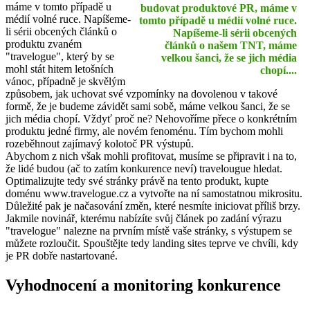
máme v tomto případě u
budovat produktové PR, máme v
médií volné ruce. Napíšeme-
tomto případě u médií volné ruce.
li sérii obcených článků o
Napíšeme-li sérii obcených
produktu zvaném
článků o našem TNT, máme
"travelogue", který by se
velkou šanci, že se jich média
mohl stát hitem letošních
chopí....
vánoc, případně je skvělým
způsobem, jak uchovat své vzpomínky na dovolenou v takové
formě, že je budeme závidět sami sobě, máme velkou šanci, že se
jich média chopí. Vždyť proč ne? Nehovoříme přece o konkrétním
produktu jedné firmy, ale novém fenoménu. Tím bychom mohli
rozeběhnout zajímavý kolotoč PR výstupů.
Abychom z nich však mohli profitovat, musíme se připravit i na to,
že lidé budou (ač to zatím konkurence neví) travelougue hledat.
Optimalizujte tedy své stránky právě na tento produkt, kupte
doménu www.travelogue.cz a vytvořte na ní samostatnou mikrositu.
Důležité pak je načasování změn, které nesmíte iniciovat příliš brzy.
Jakmile novinář, kterému nabízíte svůj článek po zadání výrazu
"travelogue" nalezne na prvním místě vaše stránky, s výstupem se
můžete rozloučit. Spouštějte tedy landing sites teprve ve chvíli, kdy
je PR dobře nastartované.
Vyhodnocení a monitoring konkurence