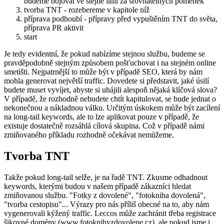
budeme bojovat ve stejné linii za srovnatelných pomének
tvorba TNT - rozebereme v kapitole níž
příprava podhoubí - přípravy před vypuštěním TNT do světa,
příprava PR aktivit
start
Je tedy evidentní, že pokud nabízíme stejnou službu, budeme se
pravděpodobně stejným způsobem pošťuchovat i na stejném online
smetišti. Nejpatrnější to může být v případě SEO, která by nám
mohla generovat největší traffic. Dovedete si představit, jaké úsilí
budete muset vyvíjet, abyste si uhájili alespoň nějaká klíčová slova?
V případě, že rozhodně nebudete chtít kapitulovat, se bude jednat o
nekonečnou a nákladnou válku. Určitým úskokem může být zacílení
na long-tail keywords, ale to lze aplikovat pouze v případě, že
existuje dostatečně rozsáhlá cílová skupina. Což v případě námi
zmiňovaného příkladu rozhodně očekávat nemůžeme.
Tvorba TNT
Takže pokud long-tail selže, je na řadě TNT. Zkusme odhadnout
keywords, kterými budou v našem případě zákazníci hledat
zmiňovanou službu. "Fotky z dovolené", "fotokniha dovolená",
"tvorba cestopisu"... Výrazy pro nás příliš obecné na to, aby nám
vygenerovali kýžený traffic. Leccos může zachránit třeba registrace
šikovné domény (www.fotoknihyzdovolene.cz), ale pokud jsme i