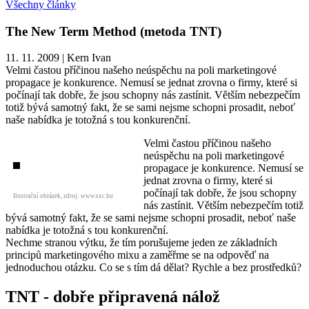
Všechny články
The New Term Method (metoda TNT)
11. 11. 2009
|
Kern Ivan
Velmi častou příčinou našeho neúspěchu na poli marketingové
propagace je konkurence. Nemusí se jednat zrovna o firmy, které si
počínají tak dobře, že jsou schopny nás zastínit. Větším nebezpečím
totiž bývá samotný fakt, že se sami nejsme schopni prosadit, neboť
naše nabídka je totožná s tou konkurenční.
Velmi častou příčinou našeho
neúspěchu na poli marketingové
propagace je konkurence. Nemusí se
jednat zrovna o firmy, které si
počínají tak dobře, že jsou schopny
Ilustrační obrázek, zdroj: www.sxc.hu
nás zastínit. Větším nebezpečím totiž
bývá samotný fakt, že se sami nejsme schopni prosadit, neboť naše
nabídka je totožná s tou konkurenční.
Nechme stranou výtku, že tím porušujeme jeden ze základních
principů marketingového mixu a zaměřme se na odpověď na
jednoduchou otázku. Co se s tím dá dělat? Rychle a bez prostředků?
TNT - dobře připravená nálož