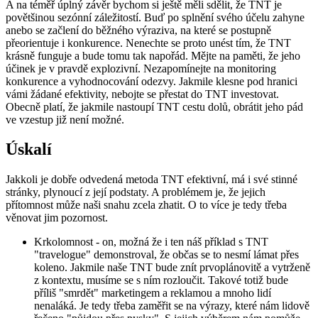
A na téměř úplný závěr bychom si ještě měli sdělit, že TNT je
povětšinou sezónní záležitostí. Buď po splnění svého účelu zahyne
anebo se začlení do běžného výraziva, na které se postupně
přeorientuje i konkurence. Nenechte se proto unést tím, že TNT
krásně funguje a bude tomu tak napořád. Mějte na paměti, že jeho
účinek je v pravdě explozivní. Nezapomínejte na monitoring
konkurence a vyhodnocování odezvy. Jakmile klesne pod hranici
vámi žádané efektivity, nebojte se přestat do TNT investovat.
Obecně platí, že jakmile nastoupí TNT cestu dolů, obrátit jeho pád
ve vzestup již není možné.
Úskalí
Jakkoli je dobře odvedená metoda TNT efektivní, má i své stinné
stránky, plynoucí z její podstaty. A problémem je, že jejich
přítomnost může naši snahu zcela zhatit. O to více je tedy třeba
věnovat jim pozornost.
Krkolomnost - on, možná že i ten náš příklad s TNT
"travelogue" demonstroval, že občas se to nesmí lámat přes
koleno. Jakmile naše TNT bude znít prvoplánovitě a vytrženě
z kontextu, musíme se s ním rozloučit. Takové totiž bude
příliš "smrdět" marketingem a reklamou a mnoho lidí
nenaláká. Je tedy třeba zaměřit se na výrazy, které nám lidově