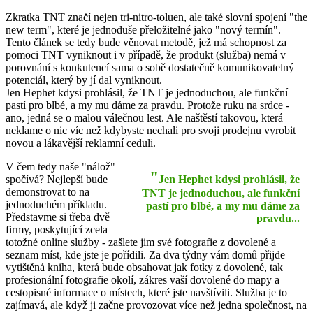
Zkratka TNT značí nejen tri-nitro-toluen, ale také slovní spojení "the
new term", které je jednoduše přeložitelné jako "nový termín".
Tento článek se tedy bude věnovat metodě, jež má schopnost za
pomoci TNT vyniknout i v případě, že produkt (služba) nemá v
porovnání s konkutencí sama o sobě dostatečně komunikovatelný
potenciál, který by jí dal vyniknout.
Jen Hephet kdysi prohlásil, že TNT je jednoduchou, ale funkční
pastí pro blbé, a my mu dáme za pravdu. Protože ruku na srdce -
ano, jedná se o malou válečnou lest. Ale naštěstí takovou, která
neklame o nic víc než kdybyste nechali pro svoji prodejnu vyrobit
novou a lákavější reklamní ceduli.
V čem tedy naše "nálož"
"
spočívá? Nejlepší bude
Jen Hephet kdysi prohlásil, že
demonstrovat to na
TNT je jednoduchou, ale funkční
jednoduchém příkladu.
pastí pro blbé, a my mu dáme za
Představme si třeba dvě
pravdu...
firmy, poskytující zcela
totožné online služby - zašlete jim své fotografie z dovolené a
seznam míst, kde jste je pořídili. Za dva týdny vám domů přijde
vytištěná kniha, která bude obsahovat jak fotky z dovolené, tak
profesionální fotografie okolí, zákres vaší dovolené do mapy a
cestopisné informace o místech, které jste navštívili. Služba je to
zajímavá, ale když ji začne provozovat více než jedna společnost, na