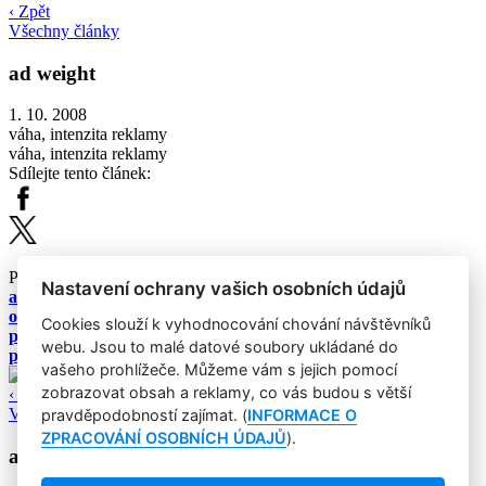
‹ Zpět
Všechny články
ad weight
1. 10. 2008
váha, intenzita reklamy
váha, intenzita reklamy
Sdílejte tento článek:
Podobné články:
Nastavení ochrany vašich osobních údajů
audit interní komunikace
on-pack coupons
Cookies slouží k vyhodnocování chování návštěvníků
prodeje v jednotkách množství
webu. Jsou to malé datové soubory ukládané do
push strategy
vašeho prohlížeče. Můžeme vám s jejich pomocí
zobrazovat obsah a reklamy, co vás budou s větší
‹ Zpět
Všechny články
pravděpodobností zajímat. (
INFORMACE O
ZPRACOVÁNÍ OSOBNÍCH ÚDAJŮ
).
adaptation-level theory