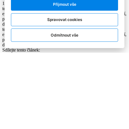
1. 10. 2008
Přijmout vše
teorie míry adaptace; jak jedinec reaguje na různé stimulace –
existuje totiž předpoklad, že se recipient těmto podnětům přizpůsobí,
protože je již v minulosti zaznamenal, vytvoří si na ně z tohoto
Spravovat cookies
důvodu srovnávací standard
teorie míry adaptace; jak jedinec reaguje na různé stimulace –
existuje totiž předpoklad, že se recipient těmto podnětům přizpůsobí,
Odmítnout vše
protože je již v minulosti zaznamenal, vytvoří si na ně z tohoto
důvodu srovnávací standard
Sdílejte tento článek:
Podobné články:
podíl výdajů
hard-on attack
explicitní paměť
perceptual mapping
Další článek
Copyright © 2004-2020 Focus Agency, s.r.o. Plné znění licenčních
podmínek. ISSN 1803-957X
Jakékoliv publikování, přebírání nebo šíření obsahu je bez
písemného souhlasu Focus Agency, s.r.o. zakázáno.