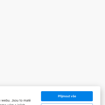
Přijmout vše
ů webu. Jsou to malé