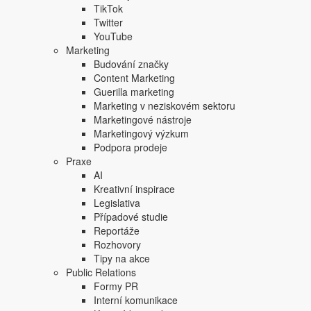
Focus Agency, s.r.o. zakázáno.
TikTok
Twitter
YouTube
Marketing
Budování značky
Content Marketing
Guerilla marketing
Marketing v neziskovém sektoru
Marketingové nástroje
Marketingový výzkum
Podpora prodeje
Praxe
AI
Kreativní inspirace
Legislativa
Případové studie
Reportáže
Rozhovory
Tipy na akce
Public Relations
Formy PR
Interní komunikace