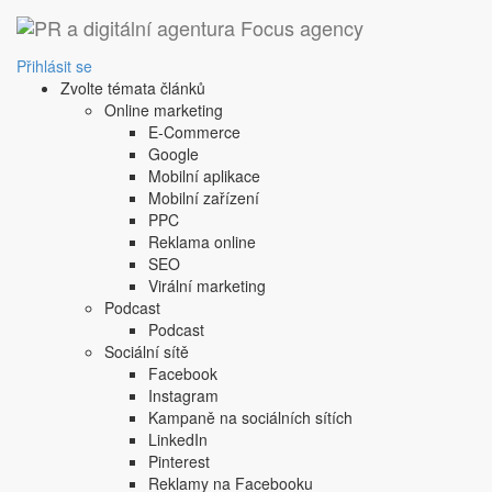
‹ Zpět
nakupování dopředu
Přihlásit se
Zvolte témata článků
1. 10. 2008
Online marketing
vytvoření zásob do budoucna daného produktu kvůli jeh
E-Commerce
vytvoření zásob do budoucna daného produktu kvůli jeh
Google
Sdílejte tento článek:
Mobilní aplikace
Mobilní zařízení
PPC
Reklama online
SEO
Podobné články:
Virální marketing
Podcast
Podcast
non-price promotions
Sociální sítě
retail coupons
Facebook
Instagram
Další článek
Kampaně na sociálních sítích
Copyright © 2004-2020 Focus Agency, s.r.o. Plné znění licenčních 
LinkedIn
1803-957X
Pinterest
Jakékoliv publikování, přebírání nebo šíření obsahu je bez písemné
Reklamy na Facebooku