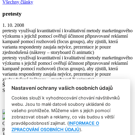
Všechny články
pretesty
1. 10. 2008
pretesty využívají kvantitativní i kvalitativní metody marketingového
výzkumu s jejichž pomocí ověřují účinnost připravované reklamní
kampaně pomocí rozhovorů (focus groups), aby zjistili, která
varianta respondenty zaujala nejvíce, prezentace je pouze
zjednodušená (nákresy – storyboard či animatic)
pretesty využívají kvantitativní i kvalitativní metody marketingového
výzkumu s jejichž pomocí ověřují účinnost připravované reklamní
kampaně pomocí rozhovorů (focus groups), aby zjistili, která
varianta respondenty zaujala nejvíce, prezentace je pouze
zjednodušená (nákresy – storyboard či animatic)
Štítky dokumentu:
Marketingový výzkum
Nastavení ochrany vašich osobních údajů
Sdílejte tento článek:
Cookies slouží k vyhodnocování chování návštěvníků
webu. Jsou to malé datové soubory ukládané do
vašeho prohlížeče. Můžeme vám s jejich pomocí
zobrazovat obsah a reklamy, co vás budou s větší
pravděpodobností zajímat. (
INFORMACE O
Copyright © 2004-2020 Focus Agency, s.r.o. Plné znění licenčních
podmínek. ISSN 1803-957X
ZPRACOVÁNÍ OSOBNÍCH ÚDAJŮ
).
Jakékoliv publikování, přebírání nebo šíření obsahu je bez