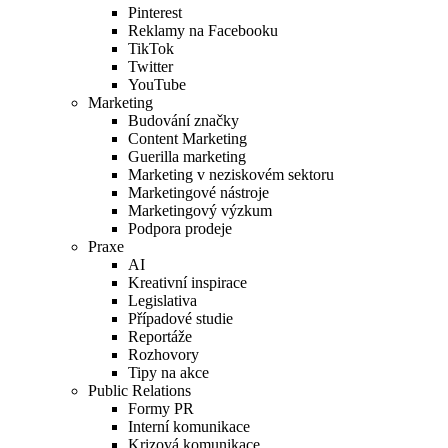
Pinterest
Reklamy na Facebooku
TikTok
Twitter
YouTube
Marketing
Budování značky
Content Marketing
Guerilla marketing
Marketing v neziskovém sektoru
Marketingové nástroje
Marketingový výzkum
Podpora prodeje
Praxe
AI
Kreativní inspirace
Legislativa
Případové studie
Reportáže
Rozhovory
Tipy na akce
Public Relations
Formy PR
Interní komunikace
Krizová komunikace