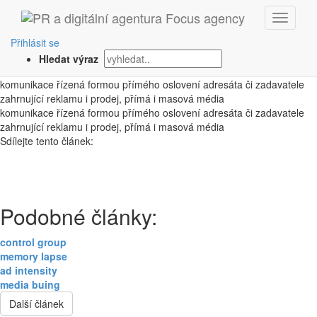
‹ Zpět
přímý marketing
Přihlásit se
Hledat výraz
1. 10. 2008
komunikace řízená formou přímého oslovení adresáta či zadavatele
zahrnující reklamu i prodej, přímá i masová média
komunikace řízená formou přímého oslovení adresáta či zadavatele
zahrnující reklamu i prodej, přímá i masová média
Sdílejte tento článek:
Podobné články:
control group
memory lapse
ad intensity
media buing
Další článek