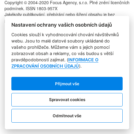
Copyright © 2004-2020 Focus Agency, s.r.o. Plné znění licenčních
podmínek. ISSN 1803-957X
Jakékoliv publikování, přebírání nebo šíření obsahu je bez
písemného souhlasu Focus Agency, s.r.o. zakázáno.
Nastavení ochrany vašich osobních údajů
RSS 1
Štítky
Cookies slouží k vyhodnocování chování návštěvníků
Zpracování osobních údajů
webu. Jsou to malé datové soubory ukládané do
Pro inzerenty
vašeho prohlížeče. Můžeme vám s jejich pomocí
Kontakt
zobrazovat obsah a reklamy, co vás budou s větší
PR AGENTURA
pravděpodobností zajímat. (
INFORMACE O
COOKIES
ZPRACOVÁNÍ OSOBNÍCH ÚDAJŮ
).
Sledujte nás:
Přijmout vše
Spravovat cookies
Odmítnout vše