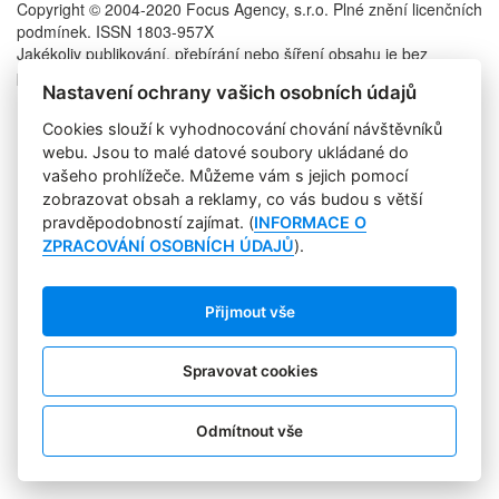
Copyright © 2004-2020 Focus Agency, s.r.o. Plné znění licenčních
podmínek. ISSN 1803-957X
Jakékoliv publikování, přebírání nebo šíření obsahu je bez
písemného souhlasu Focus Agency, s.r.o. zakázáno.
Nastavení ochrany vašich osobních údajů
RSS 1
Štítky
Cookies slouží k vyhodnocování chování návštěvníků
Zpracování osobních údajů
webu. Jsou to malé datové soubory ukládané do
Pro inzerenty
vašeho prohlížeče. Můžeme vám s jejich pomocí
Kontakt
zobrazovat obsah a reklamy, co vás budou s větší
PR AGENTURA
pravděpodobností zajímat. (
INFORMACE O
COOKIES
ZPRACOVÁNÍ OSOBNÍCH ÚDAJŮ
).
Sledujte nás:
Přijmout vše
Spravovat cookies
Odmítnout vše