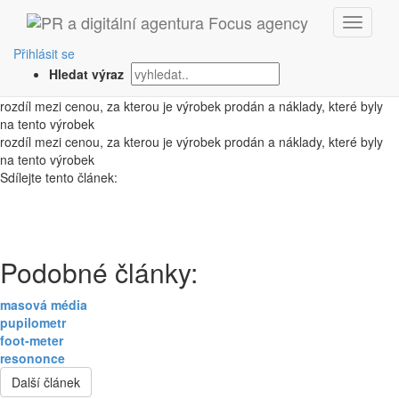
‹ Zpět
příspěvková marže
Přihlásit se
Hledat výraz
1. 10. 2008
rozdíl mezi cenou, za kterou je výrobek prodán a náklady, které byly
na tento výrobek
rozdíl mezi cenou, za kterou je výrobek prodán a náklady, které byly
na tento výrobek
Sdílejte tento článek:
Podobné články:
masová média
pupilometr
foot-meter
resononce
Další článek