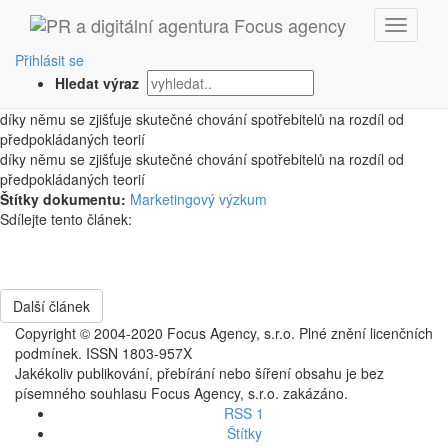
‹ Zpět
výzkum chování
Přihlásit se
Hledat výraz
1. 10. 2008
díky němu se zjišťuje skutečné chování spotřebitelů na rozdíl od
předpokládaných teorií
díky němu se zjišťuje skutečné chování spotřebitelů na rozdíl od
předpokládaných teorií
Štítky dokumentu:
Marketingový výzkum
Sdílejte tento článek:
Další článek
Copyright © 2004-2020 Focus Agency, s.r.o. Plné znění licenčních
podmínek. ISSN 1803-957X
Jakékoliv publikování, přebírání nebo šíření obsahu je bez
písemného souhlasu Focus Agency, s.r.o. zakázáno.
RSS 1
Štítky