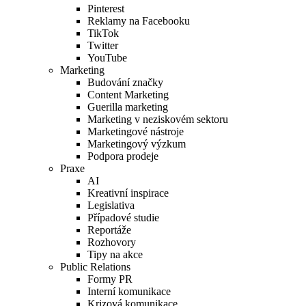
Pinterest
Reklamy na Facebooku
TikTok
Twitter
YouTube
Marketing
Budování značky
Content Marketing
Guerilla marketing
Marketing v neziskovém sektoru
Marketingové nástroje
Marketingový výzkum
Podpora prodeje
Praxe
AI
Kreativní inspirace
Legislativa
Případové studie
Reportáže
Rozhovory
Tipy na akce
Public Relations
Formy PR
Interní komunikace
Krizová komunikace