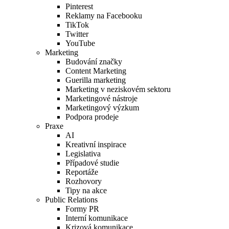
Pinterest
Reklamy na Facebooku
TikTok
Twitter
YouTube
Marketing
Budování značky
Content Marketing
Guerilla marketing
Marketing v neziskovém sektoru
Marketingové nástroje
Marketingový výzkum
Podpora prodeje
Praxe
AI
Kreativní inspirace
Legislativa
Případové studie
Reportáže
Rozhovory
Tipy na akce
Public Relations
Formy PR
Interní komunikace
Krizová komunikace