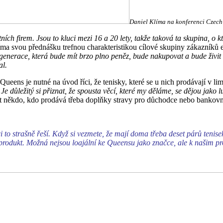
Daniel Klíma na konferenci Czech 
ích firem. Jsou to kluci mezi 16 a 20 lety, takže taková ta skupina, o k
ma svou přednášku trefnou charakteristikou cílové skupiny zákazníků 
 ta generace, která bude mít brzo plno peněz, bude nakupovat a bude ži
al.
ueens je nutné na úvod říci, že tenisky, které se u nich prodávají v l
Je důležitý si přiznat, že spousta věcí, které my děláme, se dějou jako l
at někdo, kdo prodává třeba doplňky stravy pro důchodce nebo bankovn
uci to strašně řeší. Když si vezmete, že mají doma třeba deset párů tenis
ělej produkt. Možná nejsou loajální ke Queensu jako značce, ale k našim