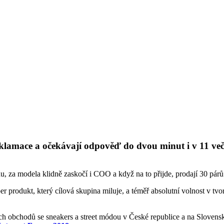
eklamace a očekávají odpověď do dvou minut i v 11 ve
, za modela klidně zaskočí i COO a když na to přijde, prodají 30 párů t
er produkt, který cílová skupina miluje, a téměř absolutní volnost v tv
ích obchodů se sneakers a street módou v České republice a na Slovens