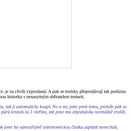
e, je za chvíli vyprodaná. A pak se tenisky přeprodávají tak porůznu
nou historku s nenasytným sběratelem tenisek:
áčku, tak ji automaticky koupí. No a my jsme proti tomu, protože pak se
 párů tenisek za 1 vteřinu, tak jsme mu objednávku normálně zrušili,
 tak jsme ho samozřejmě astronomickou částku zaplatit nenechali,