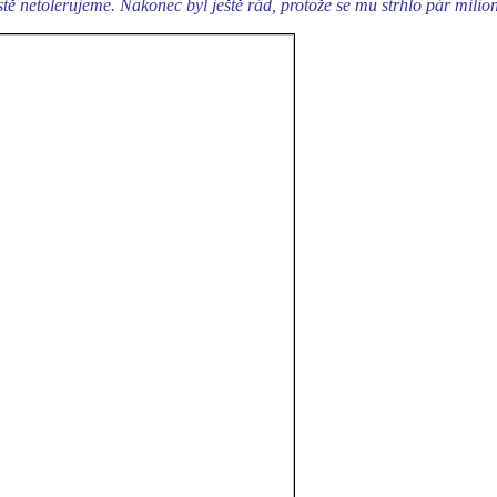
ostě netolerujeme. Nakonec byl ještě rád, protože se mu strhlo pár milion