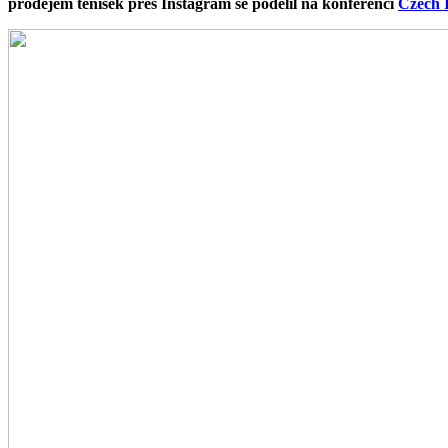
prodejem tenisek přes Instagram se podělil na konferenci
Czech 