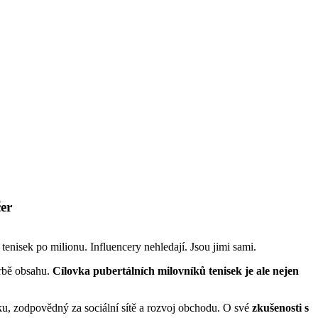
čer
enisek po milionu. Influencery nehledají. Jsou jimi sami.
orbě obsahu.
Cílovka pubertálních milovníků tenisek je ale nejen
ku, zodpovědný za sociální sítě a rozvoj obchodu. O své
zkušenosti s