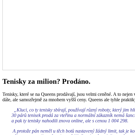
Tenisky za milion? Prodáno.
Tenisky, které se na Queens prodávají, jsou velmi ceněné. A to nejen 
dále, ale samozřejmě za mnohem vyšší ceny. Queens ale tyhle praktiky
„Kluci, co ty tenisky sbírají, používají různý roboty, který jim 
30 párů tenisek prodá za vteřinu a normální zákazník nemá šanci 
a pak ty tenisky nahodili znova online, ale s cenou 1 004 298.
A protože pán neměl u těch botů nastavený žádný limit, tak je k