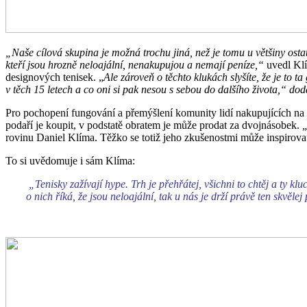
„Naše cílová skupina je možná trochu jiná, než je tomu u většiny ostatn
kteří jsou hrozně neloajální, nenakupujou a nemají peníze,“
uvedl Klí
designových tenisek. „
Ale zároveň o těchto klukách slyšíte, že je to
v těch 15 letech a co oni si pak nesou s sebou do dalšího života,“ dod
Pro pochopení fungování a přemýšlení komunity lidí nakupujících na Q
podaří je koupit, v podstatě obratem je může prodat za dvojnásobek.
„
rovinu Daniel Klíma. Těžko se totiž jeho zkušenostmi může inspirov
To si uvědomuje i sám Klíma:
„Tenisky zažívají hype. Trh je přehřátej, všichni to chtěj a ty kl
o nich říká, že jsou neloajální, tak u nás je drží právě ten skv