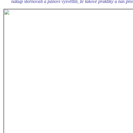
nákup stornovali a pánovi vysvětlili, že takové praktiky u nás pr