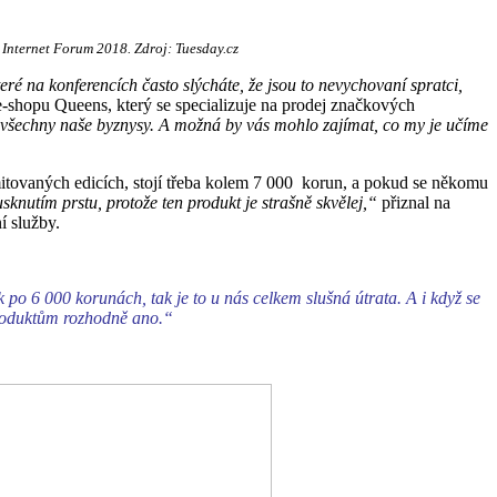
Internet Forum 2018. Zdroj: Tuesday.cz
teré na konferencích často slýcháte, že jsou to nevychovaní spratci,
e-shopu Queens, který se specializuje na prodej značkových
vit všechny naše byznysy. A možná by vás mohlo zajímat, co my je učíme
imitovaných edicích, stojí třeba kolem 7 000 korun, a pokud se někomu
usknutím prstu, protože ten produkt je strašně skvělej,“
přiznal na
í služby.
ek po 6 000 korunách, tak je to u nás celkem slušná útrata. A i když se
 produktům rozhodně ano.“