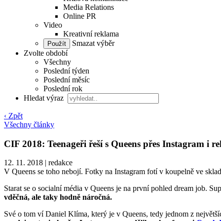
Media Relations
Online PR
Video
Kreativní reklama
Smazat výběr
Zvolte období
Všechny
Poslední týden
Poslední měsíc
Poslední rok
Hledat výraz
‹ Zpět
Všechny články
CIF 2018: Teenageři řeší s Queens přes Instagram i r
12. 11. 2018
|
redakce
V Queens se toho nebojí. Fotky na Instagram fotí v koupelně ve skladu
Starat se o socialní média v Queens je na první pohled dream job. Sup
vděčná, ale taky hodně náročná.
Své o tom ví Daniel Klíma, který je v Queens, tedy jednom z největš