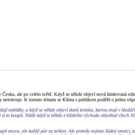
v Česku, ale po celém světě. Když se někde objeví nová limitovaná edic
 netoleruje. K tomuto tématu se Klíma s publikem podělil o jednu vtip
hlídají nabídky, a když se někde objeví daná teniska, kterou mají v hled
si to koupit. Takže když si někdo z blízkého východu objednal všech 30
oupil znova, ale každý pár za milion. Ale protože nejsme žádný zmetci,