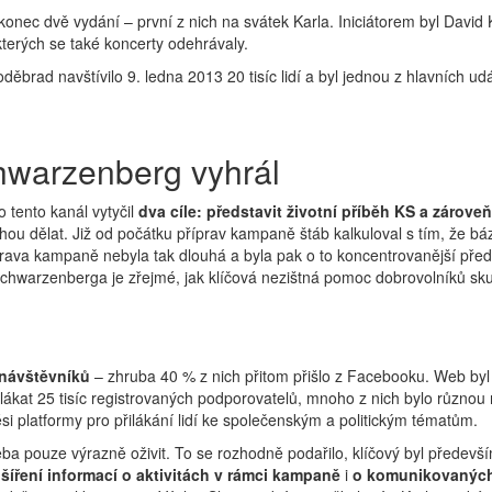
konec dvě vydání – první z nich na svátek Karla. Iniciátorem byl David Ko
kterých se také koncerty odehrávaly.
ěbrad navštívilo 9. ledna 2013 20 tisíc lidí a byl jednou z hlavních udá
chwarzenberg vyhrál
o tento kanál vytyčil
dva cíle: představit životní příběh KS a zároveň
hou dělat. Již od počátku příprav kampaně štáb kalkuloval s tím, že bá
příprava kampaně nebyla tak dlouhá a byla pak o to koncentrovanější p
Schwarzenberga je zřejmé, jak klíčová nezištná pomoc dobrovolníků sku
 návštěvníků
– zhruba 40 % z nich přitom přišlo z Facebooku. Web byl 
ilákat 25 tisíc registrovaných podporovatelů, mnoho z nich bylo různ
i platformy pro přilákání lidí ke společenským a politickým tématům.
řeba pouze výrazně oživit. To se rozhodně podařilo, klíčový byl předev
šíření informací
o aktivitách v rámci kampaně
i
o komunikovaných