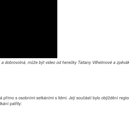
a dobrovolná, může být video od herečky Tatiany Vilhelmové a zpěváka
ná přímo s osobními setkáními s lidmi. Její součástí bylo objíždění r
kání patřily: