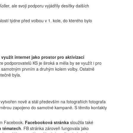
ller, ale svoji podporu vyjádřily desítky dalších
lostí týdne před volbou v 1. kole, do kterého bylo
 využít internet jako prostor pro aktivizaci
ze podporovatelů KS je široká a měla by se využít i pro
řed samotným prvním a druhým kolem volby. Ostatně
tečně byla.
vytvořen nově a stál především na fotografiích fotografa
ou měrou zapojeno do samotné kampaně. S těmito kontakty
ším Facebook.
Facebooková stránka
sloužila také
 tématech
. FB stránka zároveň fungovala jako