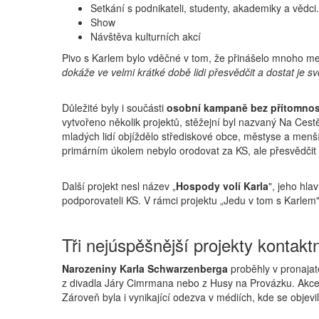
Setkání s podnikateli, studenty, akademiky a vědci.
Show
Návštěva kulturních akcí
Pivo s Karlem bylo vděčné v tom, že přinášelo mnoho me
dokáže ve velmi krátké době lidi přesvědčit a dostat je sv
Důležité byly i součásti
osobní kampaně bez přítomnos
vytvořeno několik projektů, stěžejní byl nazvaný Na Cestě
mladých lidí objíždělo střediskové obce, městyse a menší o
primárním úkolem nebylo orodovat za KS, ale přesvědčit l
Další projekt nesl název „
Hospody volí Karla
", jeho hla
podporovateli KS. V rámci projektu „Jedu v tom s Karlem" 
Tři nejúspěšnější projekty kontak
Narozeniny Karla Schwarzenberga
proběhly v pronajaté
z divadla Járy Cimrmana nebo z Husy na Provázku. Akce m
Zároveň byla i vynikající odezva v médiích, kde se objevi