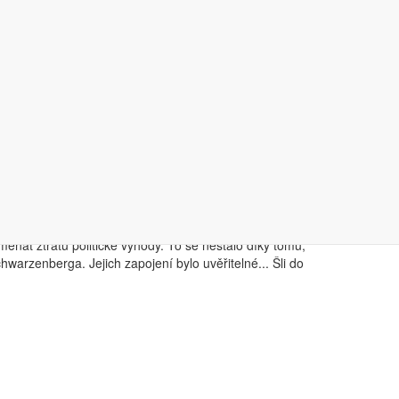
u fázi, kdy začala využívat všech komunikačních
rostředkovat Karla Schwarzenberga jako člověka a silnou
álo i angažmá Karla Schwarzenberga na Pražském hradě
 ní byl
kladen velmi vysoký důraz na samotnou
li pro volbu KS velmi důležití.
„Věděli jsme, že musíme
imknuli k různým seskupením, které reálně nemohou změnu
 cílovou skupinu ale měli i jiní uchazeči jako Táňa
 po velkou část svého života celou řadu politických
kaci od testimonialů celebrit odrazovalo s tím, že pouze
menat ztrátu politické výhody. To se nestalo díky tomu,
hwarzenberga. Jejich zapojení bylo uvěřitelné... Šli do