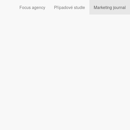
Focus agency
Případové studie
Marketing journal
poru Karla
lby vnímána velice pozitivně. Ostatně v závěru minulého
ciací PR agentur. Pohled do zákulisí nabídl na
ožná o něco přínosnější i díky tomu, že mohla být
Fischera. Pokud srovnáme kampaně obou zmíněných
osobností, jež věří. V druhém případě měla kampaň
ících dynamického leadera ovládajícího celou škálu
ch "hodnotově orientovaných" voličů. V předvolebních
že pro postup do druhého kola volby bude zapotřebí, aby