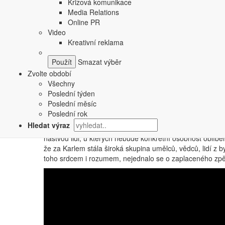
Krizová komunikace
Zatímco Jan Fischer a další kandidáti již rozjeli naplno sv
Media Relations
kanálů, lze vymezit až listopadem a prosincem 2012
.
Online PR
osobnost, nikoliv jako člena TOP 09 a ministra současn
Video
v pozici kancléře tehdejšího prezidenta republiky Václava
Kreativní reklama
Naplno se začalo hrát ve fázi číslo tři.
Kampaň byla načas
Smazat výběr
důležitost aktu volby prezidenta
. Zmíněný odkaz Václav
aktivizovat i ty lidi, kteří chtějí politiku slušnou a fér
Zvolte období
nabídnout. Potřebovali jsme oslovit i tuto skupinu, abyc
Všechny
Fišerová nebo Vladimír Franz. Jako komparativní výhoda o
Poslední týden
funkcí.
Poslední měsíc
Poslední rok
Hledat výraz
Velmi významnou složkou kampaně byla
podpora z řad 
naštvou lidi, u kterých nebude konkrétní osobnost oblíben
že za Karlem stála široká skupina umělců, vědců, lidí z by
toho srdcem i rozumem, nejednalo se o zaplaceného zpěvá