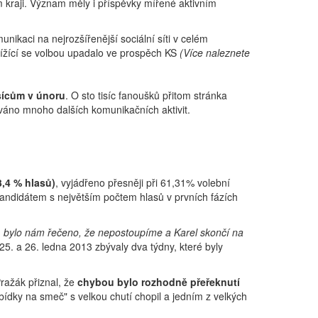
m kraji. Význam měly i příspěvky mířené aktivním
unikaci na nejrozšířenější sociální síti v celém
blížící se volbou upadalo ve prospěch KS
(Více naleznete
isícům v únoru
. O sto tisíc fanoušků přitom stránka
ováno mnoho dalších komunikačních aktivit.
,4 % hlasů)
, vyjádřeno přesněji při 61,31% volební
kandidátem s největším počtem hlasů v prvních fázích
, bylo nám řečeno, že nepostoupíme a Karel skončí na
5. a 26. ledna 2013 zbývaly dva týdny, které byly
ražák přiznal, že
chybou bylo rozhodně přeřeknutí
ídky na smeč" s velkou chutí chopil a jedním z velkých