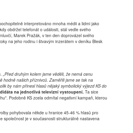
 pochopitelně interpretováno mnoha médii a lidmi jako
 obdržel telefonát o události, stál vedle svého
mluvčí, Marek Pražák, v ten den doprovázel svého
toky na jeho rodinu i štvavým inzerátem v deníku Blesk
u.
„Před druhým kolem jsme věděli, že nemá cenu
 hodně našich příznivců. Zaměřili jsme se tak na
olik by nám přinesl hlasů nějaký symbolický výjezd KS do
idáta na jednotlivá televizní vystoupení.
Ta sice
řihu". Podobně KS zcela odmítal negativní kampaň, kterou
 volby pohybovala někde u hranice 45-46 % hlasů pro
e společnost je v současnosti strukturálně nastavena