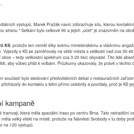
..
diálních výstupů. Marek Pražák navíc zdůrazňuje sílu, kterou kontakt
ou stranu."
Setkání bylo celkově 90 a jejich „účet" je znázorněn na obr
ti KS
, protože ten neměl díky svému ministerskému a vládnímu angažm
. Výjezdy s KS se zaměřovaly na větší města s velikostí nad cca 30-40 t
bce – tedy velikostní spektrum cca 3-20 tisíc obyvatel. Tito lidé absolv
idi, aby vůbec přišli k volbám. Průzkumy ukazovaly, že právě v těchto d
vní součástí bylo sledování předvolebních debat v restauračních zařízení
přicházely do kontaktu s lidmi přímo celebrity a povídaly, proč je KS j
tní kampaně
 tramvaji, která měla speciální trasu po centru Brna. Tato netradiční osla
ěla velký efekt na místě, protože na Náměstí Svobody v tu doby probí
lo na 120 výstupů.