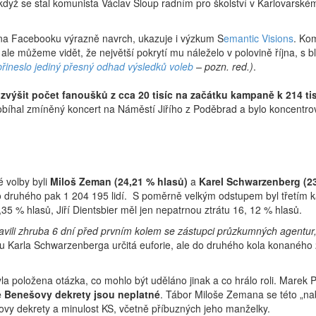
když se stal komunista Václav Sloup radním pro školství v Karlovarské
 na Facebooku výrazně navrch, ukazuje i výzkum S
emantic Visions
. Kom
le můžeme vidět, že největší pokrytí mu náleželo v polovině října, s 
řineslo jediný přesný odhad výsledků voleb
– pozn. red.)
.
zvýšit počet fanoušků z cca 20 tisíc na začátku kampaně k 214 t
robíhal zmíněný koncert na Náměstí Jiřího z Poděbrad a bylo koncentr
 volby byli
Miloš Zeman (24,21 % hlasů)
a
Karel Schwarzenberg (23
pro druhého pak 1 204 195 lidí. S poměrně velkým odstupem byl třetím 
35 % hlasů, Jiří Dientsbier měl jen nepatrnou ztrátu 16, 12 % hlasů.
vili zhruba 6 dní před prvním kolem se zástupci průzkumných agentur
 Karla Schwarzenberga určitá euforie, ale do druhého kola konaného 2
a položena otázka, co mohlo být uděláno jinak a co hrálo roli. Marek P
že Benešovy dekrety jsou neplatné
. Tábor Miloše Zemana se této „nab
vy dekrety a minulost KS, včetně příbuzných jeho manželky.