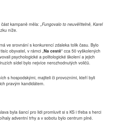
ní část kampaně měla:
„Fungovalo to neuvěřitelně, Karel
ázku níže.
á ve srovnání s konkurencí zdaleka tolik času. Bylo
isíc obyvatel, v rámci „
Na cestě
" cca 50 vyškolených
ovali psychologické a politologické školení a jejich
ruzích sídel bylo nejvíce nerozhodnutých voličů.
ch s hospodskými, majiteli či provozními, kteří byli
ejich pravým kandidátem.
va byla šancí pro lidi promluvit si s KS i třeba s herci
haly adventní trhy a v sobotu bylo centrum plné.