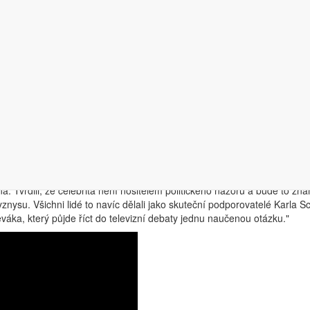
oji komunikační strategii,
nástup kampaně KS byl pozvolnější
.
Druho
 V ní bylo úkolem především
představit životní příběh kandidáta
, zp
é vlády. Marek Pražák k tomu dodává:
„Velkou roli v daném příběhu hr
 Havla. Samozřejmě jsme tak živili i takzvaný pravdoláskařský étos."
ována tak, aby byla nejsilnější v závěrečných 6 až 7 týdnech
. V
a Havla mohl fungovat jako symbol pro lidi znechucené politikou. I ti by
ovou, ale jsou znechucení politikou natolik, že nechodí volit nebo se př
hom měli dostatek hlasů do druhého kola,"
dodává Marek Pražák. Tu samou
proti nim byl zdůrazňován fakt, že je KS profesionálem, který zastával
celebrit
. Marek Pražák přitom uváděl, že je mnoho odborníků na komuni
á. Tvrdili, že celebrita není nositelem politického názoru a bude to zna
znysu. Všichni lidé to navíc dělali jako skuteční podporovatelé Karla Sc
ka, který půjde říct do televizní debaty jednu naučenou otázku."