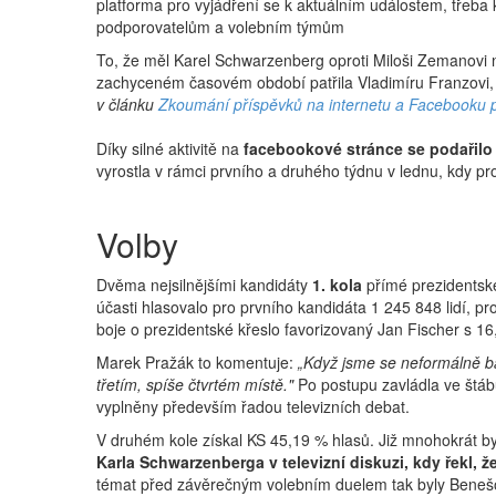
platforma pro vyjádření se k aktuálním událostem, třeba 
podporovatelům a volebním týmům
To, že měl Karel Schwarzenberg oproti Miloši Zemanovi
zachyceném časovém období patřila Vladimíru Franzovi, a
v článku
Zkoumání příspěvků na internetu a Facebooku p
Díky silné aktivitě na
facebookové stránce se podařilo 
vyrostla v rámci prvního a druhého týdnu v lednu, kdy p
Volby
Dvěma nejsilnějšími kandidáty
1. kola
přímé prezidentské
účasti hlasovalo pro prvního kandidáta 1 245 848 lidí, 
boje o prezidentské křeslo favorizovaný Jan Fischer s 16,
Marek Pražák to komentuje:
„Když jsme se neformálně ba
třetím, spíše čtvrtém místě."
Po postupu zavládla ve štábu
vyplněny především řadou televizních debat.
V druhém kole získal KS 45,19 % hlasů. Již mnohokrát byl
Karla Schwarzenberga v televizní diskuzi, kdy řekl, 
témat před závěrečným volebním duelem tak byly Benešo