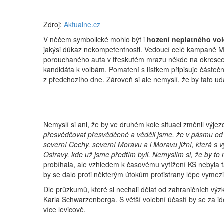
Zdroj:
Aktualne.cz
V něčem symbolické mohlo být i
hození neplatného vo
jakýsi důkaz nekompetentnosti. Vedoucí celé kampaně Mar
porouchaného auta v třeskutém mrazu někde na okresce u
kandidáta k volbám. Pomatení s lístkem připisuje částeč
z předchozího dne. Zároveň si ale nemyslí, že by tato 
Nemyslí si ani, že by ve druhém kole situaci změnil výj
přesvědčovat přesvědčené a věděli jsme, že v pásmu od 
severní Čechy, severní Moravu a i Moravu jižní, která s
Ostravy, kde už jsme předtím byli. Nemyslím si, že by to n
probíhala, ale vzhledem k časovému vytížení KS nebyla t
by se dalo proti některým útokům protistrany lépe vymezi
Dle průzkumů, které si nechali dělat od zahraničních v
Karla Schwarzenberga. S větší volební účastí by se za i
více levicově.