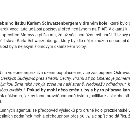
lebního lístku Karlem Schwarzenbergem v druhém kole
, které bylo
ek Vocel tuto událost popisoval před nedávnem na PIAF. V okamžik, kdy
prostřed Moravy a přišlo mu, že už věci nemůžou být horší. Tiskový 
ně i stavu Karla Schwarzenberga, který byl dle něj rozhozen osobními ú
událost byla nějakým zlomovým okamžikem volby.
ezd na volebně nepříznivá území populačně nejvíce zastoupené Ostravo
Českých Budějovic přes střední Čechy, Prahu až po Liberec je poměrně
 výjimkou Brna také nebyla zcela na naší straně. Nedokážu odhadnout, k
ěco zvrátilo."
Pokud by mohl něco změnit, byla by to příprava kand
ak důkladná, jak by tomu pravděpodobně bylo u „politika klasického st
t.
ýzkumných agentur, se předpověď výsledků pro druhé kolo prezidentské
deálních podmínek mohla přehoupnout přes 50 %, ale spíše se dá říci, ž