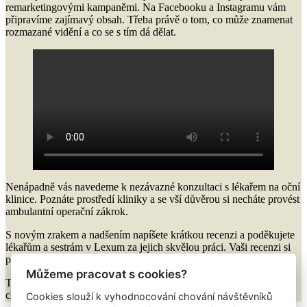
remarketingovými kampaněmi. Na Facebooku a Instagramu vám
připravíme zajímavý obsah. Třeba právě o tom, co může znamenat
rozmazané vidění a co se s tím dá dělat.
Nenápadně vás navedeme k nezávazné konzultaci s lékařem na oční
klinice. Poznáte prostředí kliniky a se vší důvěrou si necháte provést
ambulantní operační zákrok.
S novým zrakem a nadšením napíšete krátkou recenzi a poděkujete
lékařům a sestrám v Lexum za jejich skvělou práci. Vaši recenzi si
pak přečtete u nás na facebooku nebo instagramu.
Můžeme pracovat s cookies?
To jsou služby naší PR a digitální agentury. Dejte vědět, pokud
chcete podobně chytré a funkční komunikační kampaně.
Cookies slouží k vyhodnocování chování návštěvníků