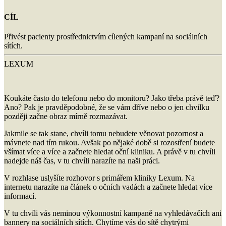
CÍL
Přivést pacienty prostřednictvím cílených kampaní na sociálních
sítích.
LEXUM
Koukáte často do telefonu nebo do monitoru? Jako třeba právě teď?
Ano? Pak je pravděpodobné, že se vám dříve nebo o jen chvilku
později začne obraz mírně rozmazávat.
Jakmile se tak stane, chvíli tomu nebudete věnovat pozornost a
mávnete nad tím rukou. Avšak po nějaké době si rozostření budete
všímat více a více a začnete hledat oční kliniku. A právě v tu chvíli
nadejde náš čas, v tu chvíli narazíte na naši práci.
V rozhlase uslyšíte rozhovor s primářem kliniky Lexum. Na
internetu narazíte na článek o očních vadách a začnete hledat více
informací.
V tu chvíli vás neminou výkonnostní kampaně na vyhledávačích ani
bannery na sociálních sítích. Chytíme vás do sítě chytrými