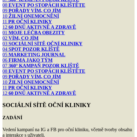
08
EVENT PO STOPÁCH KLÍŠTĚTE
09
POŘADY VÍM, CO JÍM
10
ŽILNÍ ONEMOCNĚNÍ
11
PR OČNÍ KLINIKY
12
60 DNŮ AKTIVNĚ A ZDRAVĚ
01
MOJE LÉČBA OBEZITY
02
VÍM, CO JÍM
03
SOCIÁLNÍ SÍTĚ OČNÍ KLINIKY
04
SPOT POZOR KLÍŠTĚ
05
MARKETING JOURNAL
06
FIRMA JAKO TÝM
07
360° KAMPAŇ POZOR KLÍŠTĚ
08
EVENT PO STOPÁCH KLÍŠTĚTE
09
POŘADY VÍM, CO JÍM
10
ŽILNÍ ONEMOCNĚNÍ
11
PR OČNÍ KLINIKY
12
60 DNŮ AKTIVNĚ A ZDRAVĚ
SOCIÁLNÍ SÍTĚ OČNÍ KLINIKY
ZADÁNÍ
Vedení kampaní na IG a FB pro oční kliniku, včetně tvorby obsahu
a interakce s uživateli.