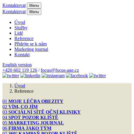
Kontaktovat
Menu
Kontaktovat
Menu
Úvod
Služby
Lidé
Reference
Přidejte se k nám
Marketing journal
Kontakt
English version
+420 602 119 126
/
focus@focus-age.cz
Úvod
Reference
01
MOJE LÉČBA OBEZITY
02
VÍM, CO JÍM
03
SOCIÁLNÍ SÍTĚ OČNÍ KLINIKY
04
SPOT POZOR KLÍŠTĚ
05
MARKETING JOURNAL
06
FIRMA JAKO TÝM
07
360° KAMPAŇ POZOR KLÍŠTĚ