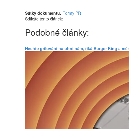
Štítky dokumentu:
Formy PR
Sdílejte tento článek:
Podobné články:
Nechte grilování na ohni nám, říká Burger King a měn