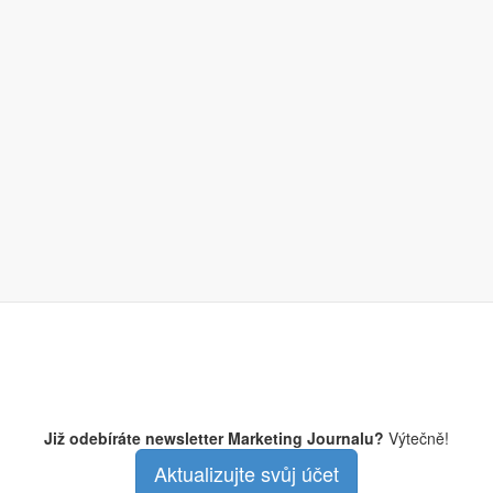
dd Kaplan.
ch nechala společnost na 500 milionů lahví a plechovek natisknout QR
ních řetězců.
de hlavně povzbudit
alší značky byly nuceny v uplynulém roce snížit své rozpočty. Otázkou 
gentury Kantar
výdaje za reklamu v rámci Super Bowlu zhruba 435 
atí. Zůstaňte v obraze a zvolte jednu z následujících tří možností.
Již odebíráte newsletter Marketing Journalu?
Výtečně!
Aktualizujte svůj účet