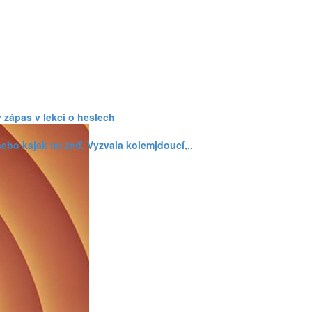
 zápas v lekci o heslech
 nebo kajak na zeď. Vyzvala kolemjdoucí,..