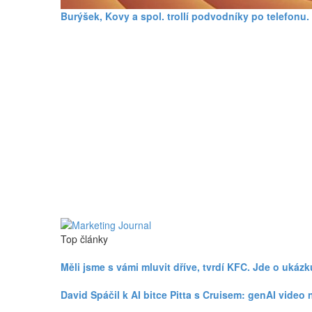
Burýšek, Kovy a spol. trollí podvodníky po telefonu
Top články
Měli jsme s vámi mluvit dříve, tvrdí KFC. Jde o uká
David Spáčil k AI bitce Pitta s Cruisem: genAI vid