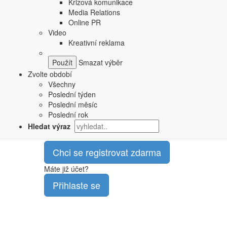
Krizová komunikace
adresu kampaně viceprezident marketingu pro Pepsi, To
Media Relations
Online PR
Kromě televizního spotu a propagace na sociálních sítí
Video
Promoakce budou probíhat také v rámci lokálních obchod
Kreativní reklama
Cílem letošních reklam bu
Smazat výběr
Zvolte období
Super Bowl tak letos přichází o dva významné hráče a i d
Všechny
částky do 30 vteřin slávy.
V loňském roce činily
podle a
Poslední týden
Tento článek je součástí prémiového obsahu.
Poslední měsíc
Poslední rok
Registrujte se a získejte k němu přístup zcela zdarma.
Hledat výraz
Vyznat se v trendech moderního marketingu se prostě vypl
Chci se registrovat zdarma
Máte již účet?
Přihlaste se