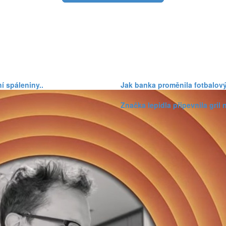
í spáleniny..
Jak banka proměnila fotbalový
Značka lepidla připevnila gril