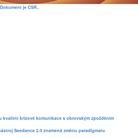
. Dokument je CSR..
zku kvalitní krizové komunikace s obrovským zpožděním
eo nástroj Seedance 2.0 znamená změnu paradigmatu