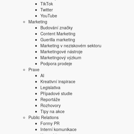
TikTok
Samotný spot s názvem
Get ready
to spíše než na humo
Twitter
top 100 písní pro rok 2020. Chytlavou melodii si v rámci 
YouTube
infocenter v nádražních halách, majitelé stánků s rychl
Marketing
jejího protagonistu a hlavní hvězdu show dožadující se 
Budování značky
Content Marketing
Guerilla marketing
Marketing v neziskovém sektoru
Marketingové nástroje
Marketingový výzkum
Podpora prodeje
Praxe
AI
Kreativní inspirace
Legislativa
Případové studie
Reportáže
Rozhovory
Tipy na akce
Public Relations
Formy PR
Interní komunikace
„
Myslím si, že spotřebitelé nyní potřebují hlavně optimi