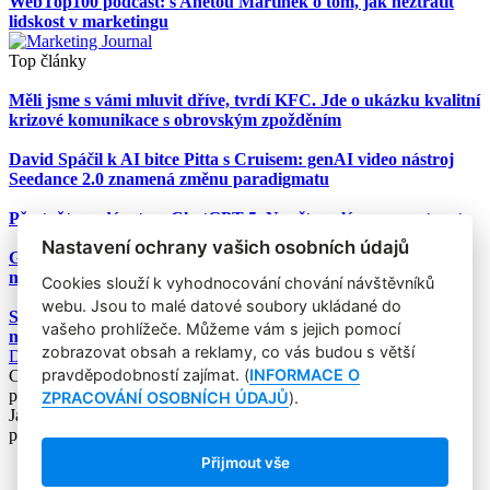
WebTop100 podcast: s Anetou Martinek o tom, jak neztratit
lidskost v marketingu
Top články
Měli jsme s vámi mluvit dříve, tvrdí KFC. Jde o ukázku kvalitní
krizové komunikace s obrovským zpožděním
David Spáčil k AI bitce Pitta s Cruisem: genAI video nástroj
Seedance 2.0 znamená změnu paradigmatu
Přestaňte nadávat na ChatGPT-5. Naučte se lépe promptovat
Nastavení ochrany vašich osobních údajů
Google Nano Banana nabízí dosud největší potenciál pro
marketing mezi genAI modely pro tvorbu obrázků
Cookies slouží k vyhodnocování chování návštěvníků
webu. Jsou to malé datové soubory ukládané do
Studie: Využívání generativní AI mezi spotřebiteli při online
vašeho prohlížeče. Můžeme vám s jejich pomocí
nakupování prudce roste
zobrazovat obsah a reklamy, co vás budou s větší
Další článek
pravděpodobností zajímat. (
INFORMACE O
Copyright © 2004-2020 Focus Agency, s.r.o. Plné znění licenčních
podmínek. ISSN 1803-957X
ZPRACOVÁNÍ OSOBNÍCH ÚDAJŮ
).
Jakékoliv publikování, přebírání nebo šíření obsahu je bez
písemného souhlasu Focus Agency, s.r.o. zakázáno.
Přijmout vše
RSS 1