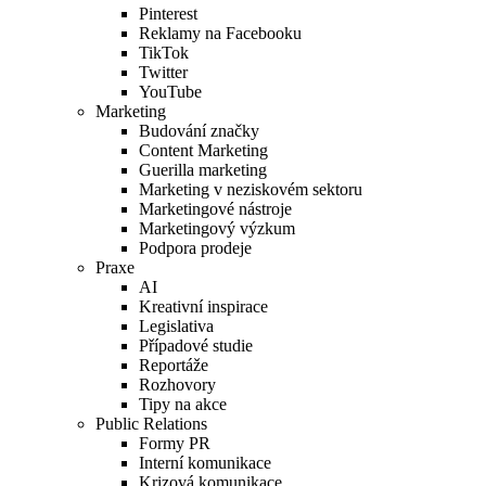
Pinterest
Reklamy na Facebooku
TikTok
Twitter
YouTube
Marketing
Budování značky
Content Marketing
Guerilla marketing
Marketing v neziskovém sektoru
Marketingové nástroje
Marketingový výzkum
Podpora prodeje
Praxe
AI
Kreativní inspirace
Legislativa
Případové studie
Reportáže
Rozhovory
Tipy na akce
Public Relations
Formy PR
Interní komunikace
Krizová komunikace