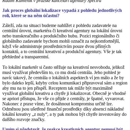
Radim Kameník v pražské kanceláři agentury Spectra
Jak proces globální lokalizace vypadá z pohledu jednotlivých
rolí, které se na něm účastní?
Záleží, zda na situaci budeme nahlížet z pohledu zadavatele na
centrální úrovni, marketéra či kreativní agentury na lokální úrovni
nebo transkreačního a produkčního hubu. Pozici regionálního či
globálního zadavatele bychom mohli označit za nejkomfortnější,
když vše administruje prostřednictvím pouze dvou přímých
kontaktů, a to centrální kreativní a produkční agentury. Vše je tak
přehledné a transparentní.
To lokální marketér si často stěžuje na kreativní nesvobodu, jelikož
musí využívat především to, co mu dodá centrála. Jeho pohled je
navíc takový, že centrála o lokálních aspektech ví jen málo a že by
bylo daleko lepší, kdyby celou komunikaci připravoval sám a region
aby mu na to jen přispěl. Receptem tak může být maximálně
využívat globální kreativu a chytře ji lokalizovat. Obecně je vhodné
se apriori přístupu, že vše co přijde z centrály, je špatné, vyvarovat.
Nakonec z praxe víme, že dosáhnout kompromisu určitě lze.
Odměnou jsou ušetřené finanční prostředky díky absenci nákladné
lokální kreativy „z nuly“, a ty pak mohou být chytře investovány do
dalšího rozvoje značky.
Umím si představit, že reakce kreativních agentur nemusí být