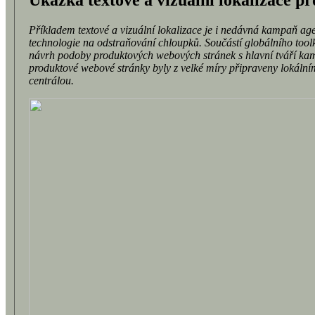
Ukázka textové a vizuální lokalizace pr
Příkladem textové a vizuální lokalizace je i nedávná kampaň ag
technologie na odstraňování chloupků. Součástí globálního toolk
návrh podoby produktových webových stránek s hlavní tváří ka
produktové webové stránky byly z velké míry připraveny lokálním
centrálou.