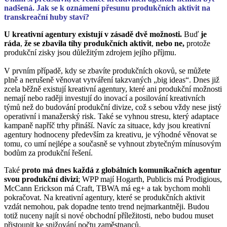
nadšená. Jak se k oznámení přesunu produkčních aktivit na
transkreační huby staví?
U kreativní agentury existují v zásadě dvě možnosti.
Buď
je
ráda
,
že se zbavila tíhy produkčních aktivit
,
nebo ne,
protože
produkční zisky jsou důležitým zdrojem jejího příjmu.
V prvním případě, kdy se zbavíte produkčních okovů, se můžete
plně a nerušeně věnovat vytváření takzvaných „big ideas“. Dnes již
zcela běžně existují kreativní agentury, které ani produkční možnosti
nemají nebo raději investují do inovací a posilování kreativních
týmů než do budování produkční divize, což s sebou vždy nese jistý
operativní i manažerský risk. Také se vyhnou stresu, který adaptace
kampaně napříč trhy přináší. Navíc za situace, kdy jsou kreativní
agentury hodnoceny především za kreativu, je výhodné věnovat se
tomu, co umí nejlépe a současně se vyhnout zbytečným mínusovým
bodům za produkční řešení.
Také
proto má dnes každá z globálních komunikačních agentur
svou produkční divizi
; WPP mají Hogarth, Publicis má Prodigious,
McCann Erickson má Craft, TBWA má eg+ a tak bychom mohli
pokračovat. Na kreativní agentury, které se produkčních aktivit
vzdát nemohou, pak dopadne tento trend nejmarkantněji. Budou
totiž nuceny najít si nové obchodní příležitosti, nebo budou muset
přistoupit ke snižování počtu zaměstnanců.