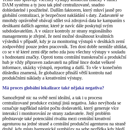
DAM systému a ty jsou tak plně centralizované, snadno
dohledatelné i použitelné. Dalším faktorem, který mluví jasně pro
globální centralizaci, je bezpečnost nakládání s daty. Zadavatelé se
mnohdy oprávněně obávají sdílet svá zdrojová data ke kampaním s
desítkami dalších agentur, které je navíc dále poskytují svým
subdodavatelům. A v otázce kontroly ze strany regionálního
managementu je zřejmé, že není možné dosáhnout kvalitních
výsledků v případě, kdy je za monitoring výstupů v desítkách zemí
zodpovědný pouze jeden pracovník. Ten dost dobře nemůže uhlídat,
co se v té které zemi děje nebo zda jsou všechny výstupy v souladu
s hodnotami značky. Oproti tomu centrální transkreační a produkční
hub je vždy připraven zadavateli na přímé lince dodat veškeré
informace, ukázky výstupů, reporting a další. To vše v konečném
důsledku znamená, že globalizace přináší větší kontrolu nad
produkčními náklady a kreativními výstupy.
Má proces globální lokalizace také nějaká negativa?
Samozřejmě nic na světě není ideální, a tak i u procesu
centralizované produkce existují jistá negativa. Jako nevýhoda se
označuje například nárůst počtu dodavatelů, který generuje více
interakcí i monitorování ze strany zadavatele. Jistý problém
představuje také potenciální rivalita mezi centrální kreativní
agenturou na jedné straně a centrální produkční agenturou na straně
druhé, kdy místo harmonické symbiózy na sebe nezřídka kdy hledí