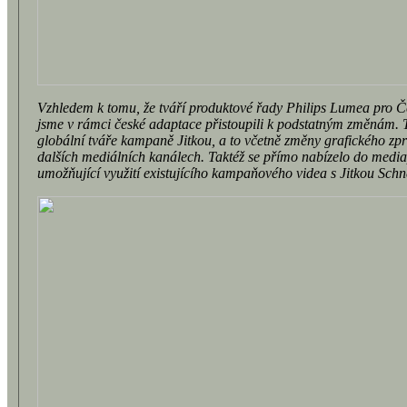
Vzhledem k tomu, že tváří produktové řady Philips Lumea pro Če
jsme v rámci české adaptace přistoupili k podstatným změnám. 
globální tváře kampaně Jitkou, a to včetně změny grafického zprac
dalších mediálních kanálech. Taktéž se přímo nabízelo do med
umožňující využití existujícího kampaňového videa s Jitkou Sch