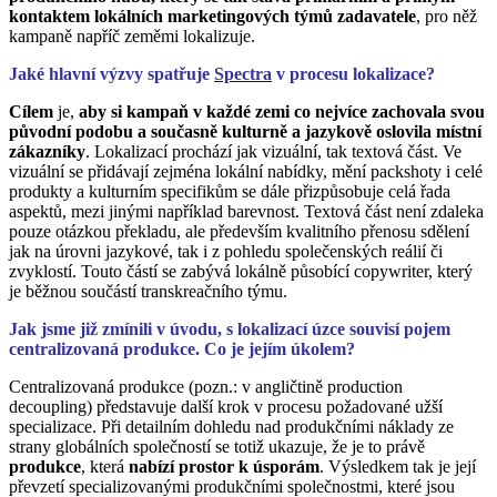
kontaktem lokálních marketingových týmů zadavatele
, pro něž
kampaně napříč zeměmi lokalizuje.
Jaké hlavní výzvy spatřuje
Spectra
v procesu lokalizace?
Cílem
je,
aby si kampaň v každé zemi co nejvíce zachovala svou
původní podobu a současně kulturně a jazykově oslovila místní
zákazníky
. Lokalizací prochází jak vizuální, tak textová část. Ve
vizuální se přidávají zejména lokální nabídky, mění packshoty i celé
produkty a kulturním specifikům se dále přizpůsobuje celá řada
aspektů, mezi jinými například barevnost. Textová část není zdaleka
pouze otázkou překladu, ale především kvalitního přenosu sdělení
jak na úrovni jazykové, tak i z pohledu společenských reálií či
zvyklostí. Touto částí se zabývá lokálně působící copywriter, který
je běžnou součástí transkreačního týmu.
Jak jsme již zmínili v úvodu, s lokalizací úzce souvisí pojem
centralizovaná produkce. Co je jejím úkolem?
Centralizovaná produkce (pozn.: v angličtině production
decoupling) představuje další krok v procesu požadované užší
specializace. Při detailním dohledu nad produkčními náklady ze
strany globálních společností se totiž ukazuje, že je to právě
produkce
, která
nabízí prostor k úsporám
. Výsledkem tak je její
převzetí specializovanými produkčními společnostmi, které jsou