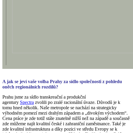
A jak se jeví vaše volba Prahy za sídlo společnosti z pohledu
oněch regionálních rozdílů?
Prahu jsme za sídlo transkreační a produkční
agentury
Spectra
zvolili po zralé racionální úvaze. Důvodů je k
tomu hned několik. Naše metropole se nachází na strategicky
výhodném pomezí mezi drahým západem a „divokým východem“.
Cena práce je zde totiž stále znatelně nižší než na západě a současně
zde můžeme najít kvalitní české i zahraniční zaměstnance. Také je
zde kvalitní infrastruktura a díky pozici ve středu Evropy se k