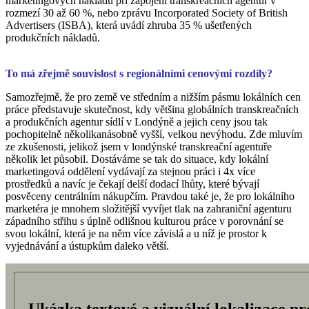
marketingových nákladů při zapojení transkreačních agentur v
rozmezí 30 až 60 %, nebo zprávu Incorporated Society of British
Advertisers (ISBA), která uvádí zhruba 35 % ušetřených
produkčních nákladů.
To má zřejmě souvislost s regionálními cenovými rozdíly?
Samozřejmě, že pro země ve středním a nižším pásmu lokálních cen
práce představuje skutečnost, kdy většina globálních transkreačních
a produkčních agentur sídlí v Londýně a jejich ceny jsou tak
pochopitelně několikanásobně vyšší, velkou nevýhodu. Zde mluvím
ze zkušenosti, jelikož jsem v londýnské transkreační agentuře
několik let působil. Dostáváme se tak do situace, kdy lokální
marketingová oddělení vydávají za stejnou práci i 4x více
prostředků a navíc je čekají delší dodací lhůty, které bývají
posvěceny centrálním nákupčím. Pravdou také je, že pro lokálního
marketéra je mnohem složitější vyvíjet tlak na zahraniční agenturu
západního střihu s úplně odlišnou kulturou práce v porovnání se
svou lokální, která je na něm více závislá a u níž je prostor k
vyjednávání a ústupkům daleko větší.