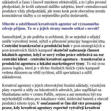
nákladově a často i časově mnohem efektivnější, a to i přes prvotní
předpoklad, že kvůli zahrnutí dalšího subjektu, které centralizovaná
produkce vždy předpokládá, jde tento krok proti obecnému trendu
konsolidovat služby u co nejmenšího počtu dodavatelů.
Mluvíte o odstřihnutí kreativních agentur od významného
zdroje příjmu. To se z jejich strany muselo setkat s nevolí?
Samozřejmě, je ale potřeba si uvědomit, že se nejedná o nějaký
uměle vytvořený trend, nýbrž o přirozené principy fungování trhu.
Centrální transkreační a produkční hub
v post-strategických a
post-kreativních fázích kampaně
skutečně nahrazuje činnost
lokálních agentur, když se nový režim práce odehrává na ose
centrální klient - centrální kreativní agentura - transkreační a
produkční agentura a lokální marketingové týmy
. To má svou
jasnou logiku, která je v těchto finálních fázích cyklu kampaně
vedena důrazem na větší rychlost, užší specializaci a nižší
nákladovost.
Kreativní agentury s jejich obrovskými fixními náklady, vysokými
platy expertů a sídly na lukrativních adresách, jako například na
Manhattanu nebo v centru Paříže, nejsou a ani nemohou být tou
nejvhodnější volbou pro lokalizace videí, kódování banerů a obecně
produkci tohoto typu
. V současnosti se čím dál více prosazuje
praxe, kdy kreativní agentury expertně vytvářejí kreativní