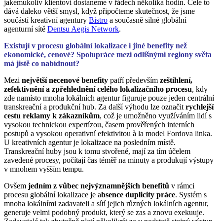
jakémukoliv klientovi dostaneme v řádech několika hodin. Celé to
dává daleko větší smysl, když připočteme skutečnost, že jsme
součástí kreativní agentury
Bistro
a současně silné globální
agenturní sítě
Dentsu Aegis Network
.
Existují v procesu globální lokalizace i jiné benefity než
ekonomické, cenové? Spolupráce mezi odlišnými regiony světa
má jistě co nabídnout?
Mezi
největší necenové benefity
patří především
zeštíhlení,
zefektivnění a zpřehlednění celého lokalizačního procesu
, kdy
zde namísto mnoha lokálních agentur figuruje pouze jeden centrální
transkreační a produkční hub. Za další výhodu lze označit
rychlejší
cestu reklamy k zákazníkům
, což je umožněno využíváním lidí s
vysokou technickou expertízou, časem prověřených interních
postupů a vysokou operativní efektivitou à la model Fordova linka.
U kreativních agentur je lokalizace na posledním místě.
Transkreační huby jsou k tomu stvořené, mají za tím účelem
zavedené procesy, počítají čas téměř na minuty a produkují výstupy
v mnohem vyšším tempu.
Ovšem
jedním z vůbec nejvýznamnějších benefitů
v rámci
procesu globální lokalizace je a
bsence duplicity práce
. Systém s
mnoha lokálními zadavateli a sítí jejich různých lokálních agentur,
generuje velmi podobný produkt, který se zas a znovu exekuuje.