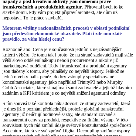
nápady a post-kreativní aktivity jsou doménou právě
transkreačních a produkčních agentur
. Přirovnal bych to ke
stavbě domu, kdy vám projekt připraví architekt, ale dům už
nepostaví. To je práce stavbařů.
Motorem většiny racionalizačních procesů v oblasti podnikání
jsou především ekonomické ukazatele. Platí i zde ono zlaté
pravidlo, za vším hledej cenu?
Rozhodně ano. Cena je v současnosti jedním z nejzásadnějších
kritérií výběru. Je tomu tak i proto, že na straně zadavatelů mají stále
větší slovo oddělení nákupu neboli procurement a nikoliv již
marketingová oddělení. Tedy i transkreační a produkční agentury
jsou tlačeny k tomu, aby přinášely co největší úspory. Jelikož se
jedná o velký balík peněz, do hry vstoupily specializované
konzultantské agentury, jako například TrinityP3 nebo Murphy
Cobb Associates, které si najímají sami zadavatelé a jejichž hlavním
zadáním a KPI kritériem je co největší snížení agenturní odměny.
S tím souvisí také kontrola nákladovosti ze strany zadavatelů, která
je dnes již o poznání přehlednější, protože globální transkreační
agentury již neúčtují hodinové sazby, ale standardizované a
transparentní ceny za produkt, respektive za finální výstup. V této
souvislosti bych rád zmínil údaje světové konzultantské společnosti
Accenture, která ve své zprávě Digital Decoupling zmiňuje úspory