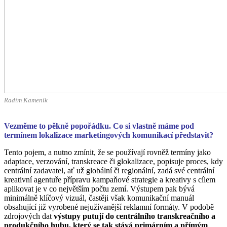
Radim Kameník
Vezměme to pěkně popořádku. Co si vlastně máme pod
termínem lokalizace marketingových komunikací představit?
Tento pojem, a nutno zmínit, že se používají rovněž termíny jako
adaptace, verzování, transkreace či glokalizace, popisuje proces, kdy
centrální zadavatel, ať už globální či regionální, zadá své centrální
kreativní agentuře přípravu kampaňové strategie a kreativy s cílem
aplikovat je v co největším počtu zemí. Výstupem pak bývá
minimálně klíčový vizuál, častěji však komunikační manuál
obsahující již vyrobené nejužívanější reklamní formáty. V podobě
zdrojových dat
výstupy putují do centrálního transkreačního a
produkčního hubu, který se tak stává primárním a přímým