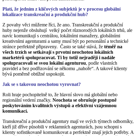
Platí, že jedním z klíčových subjektů je v procesu globální
lokalizace transkreační a produkční hub?
Z povahy věci můžeme říci, že ano. Transkreakční a produkční
huby nejenže obsluhují velký počet různorodých lokálních trhů, ale
navíc komunikují s centrálou, lokálními manažery, globálními
kreativními agenturami a samy musí být po personální a technické
stránce perfektně připraveny. Často se také stává, že
téměř na
všech trzích se setkávají s prvotní neochotou lokálních
marketérů spolupracovat. Ti by totiž nejraději i nadále
spolupracovali se svou lokální agenturou
, podle vlastních
pravidel a bez podřizování se někomu „nahoře“. A takové klienty
bývá poměrně obtížné uspokojit.
Jak se s takovou neochotou vyrovnat?
Roli hraje pochopitelně to, že hlavní slovo má globální nebo
regionální vedení značky.
Neochota se obrušuje postupně
poskytováním kvalitních výstupů a efektivní vzájemnou
komunikací.
Transkreační a produkční agentury mají ve svých týmech odborníky,
kteří již dříve působili v reklamních agenturách, jsou schopni s
klienty sofistikovaně komunikovat a perfektně znají jejich potřeby. A