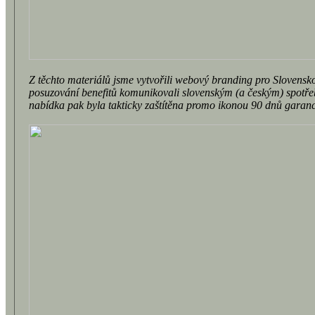
Z těchto materiálů jsme vytvořili webový branding pro Slovensk
posuzování benefitů komunikovali slovenským (a českým) spotře
nabídka pak byla takticky zaštítěna promo ikonou 90 dnů garanc