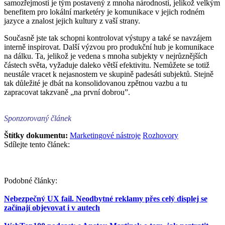
samozřejmostí je tým postavený z mnoha národností, jelikož velkým
benefitem pro lokální marketéry je komunikace v jejich rodném
jazyce a znalost jejich kultury z vaší strany.
Současně jste tak schopni kontrolovat výstupy a také se navzájem
interně inspirovat. Další výzvou pro produkční hub je komunikace
na dálku. Ta, jelikož je vedena s mnoha subjekty v nejrůznějších
částech světa, vyžaduje daleko větší efektivitu. Nemůžete se totiž
neustále vracet k nejasnostem ve skupině padesáti subjektů. Stejně
tak důležité je dbát na konsolidovanou zpětnou vazbu a tu
zapracovat takzvaně „na první dobrou”.
Sponzorovaný článek
Štítky dokumentu:
Marketingové nástroje
Rozhovory
Sdílejte tento článek:
Podobné články:
Nebezpečný UX fail. Neodbytné reklamy přes celý displej se
začínají objevovat i v autech