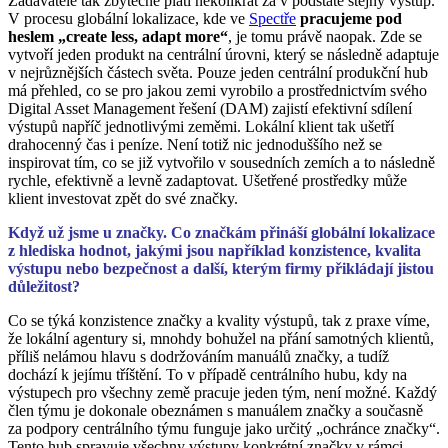
Zadavatelé tak zbytečně platí několikrát za v podstatě stejný výstup.
V procesu globální lokalizace, kde ve
Spectře
pracujeme pod
heslem
„create less, adapt more“
, je tomu právě naopak. Zde se
vytvoří jeden produkt na centrální úrovni, který se následně adaptuje
v nejrůznějších částech světa. Pouze jeden centrální produkční hub
má přehled, co se pro jakou zemi vyrobilo a prostřednictvím svého
Digital Asset Management řešení (DAM) zajistí efektivní sdílení
výstupů napříč jednotlivými zeměmi. Lokální klient tak ušetří
drahocenný čas i peníze. Není totiž nic jednoduššího než se
inspirovat tím, co se již vytvořilo v sousedních zemích a to následně
rychle, efektivně a levně zadaptovat. Ušetřené prostředky může
klient investovat zpět do své značky.
Když už jsme u značky. Co značkám přináší globální lokalizace
z hlediska hodnot, jakými jsou například konzistence, kvalita
výstupu nebo bezpečnost a další, kterým firmy přikládají jistou
důležitost?
Co se týká konzistence značky a kvality výstupů, tak z praxe víme,
že lokální agentury si, mnohdy bohužel na přání samotných klientů,
příliš nelámou hlavu s dodržováním manuálů značky, a tudíž
dochází k jejímu tříštění. To v případě centrálního hubu, kdy na
výstupech pro všechny země pracuje jeden tým, není možné. Každý
člen týmu je dokonale obeznámen s manuálem značky a současně
za podpory centrálního týmu funguje jako určitý „ochránce značky“.
Tento hub spravuje všechny výstupy konkrétní značky v rámci