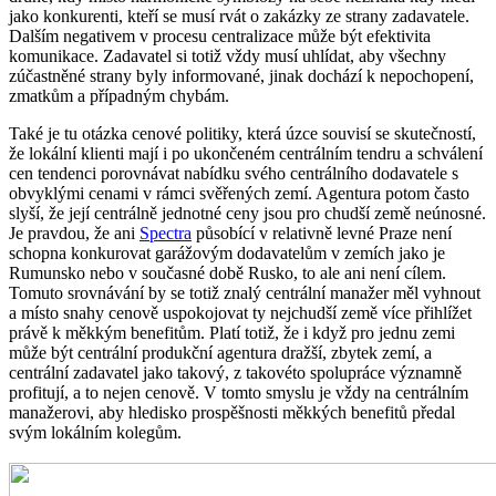
jako konkurenti, kteří se musí rvát o zakázky ze strany zadavatele.
Dalším negativem v procesu centralizace může být efektivita
komunikace. Zadavatel si totiž vždy musí uhlídat, aby všechny
zúčastněné strany byly informované, jinak dochází k nepochopení,
zmatkům a případným chybám.
Také je tu otázka cenové politiky, která úzce souvisí se skutečností,
že lokální klienti mají i po ukončeném centrálním tendru a schválení
cen tendenci porovnávat nabídku svého centrálního dodavatele s
obvyklými cenami v rámci svěřených zemí. Agentura potom často
slyší, že její centrálně jednotné ceny jsou pro chudší země neúnosné.
Je pravdou, že ani
Spectra
působící v relativně levné Praze není
schopna konkurovat garážovým dodavatelům v zemích jako je
Rumunsko nebo v současné době Rusko, to ale ani není cílem.
Tomuto srovnávání by se totiž znalý centrální manažer měl vyhnout
a místo snahy cenově uspokojovat ty nejchudší země více přihlížet
právě k měkkým benefitům. Platí totiž, že i když pro jednu zemi
může být centrální produkční agentura dražší, zbytek zemí, a
centrální zadavatel jako takový, z takovéto spolupráce významně
profitují, a to nejen cenově. V tomto smyslu je vždy na centrálním
manažerovi, aby hledisko prospěšnosti měkkých benefitů předal
svým lokálním kolegům.