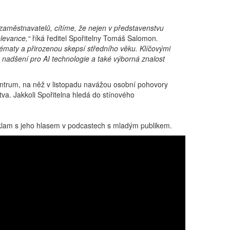
 zaměstnavatelů, cítíme, že nejen v představenstvu
elevance,“
říká ředitel Spořitelny Tomáš Salomon
.
hématy a přirozenou skepsí středního věku. Klíčovými
nadšení pro AI technologie a také výborná znalost
ntrum, na něž v listopadu navážou osobní pohovory
tva. Jakkoli Spořitelna hledá do stínového
reklam s jeho hlasem v podcastech s mladým publikem.