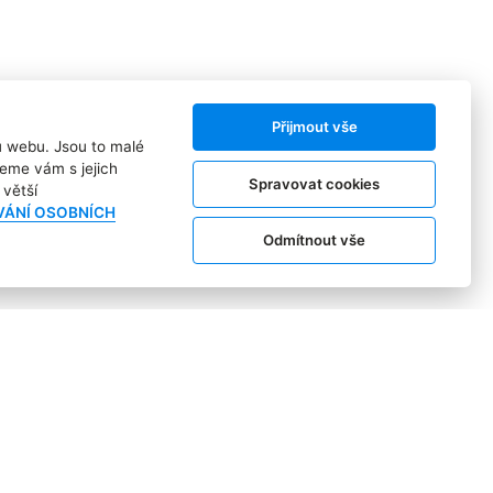
Přijmout vše
ů webu. Jsou to malé
e také vizuální identitu
eme vám s jejich
Spravovat cookies
větší
VÁNÍ OSOBNÍCH
Odmítnout vše
ísmem Zalando, které bylo vytvořeno pro lepší čitelnost
 mám vzít na sebe?“ pro období podzim-zima 2024. Ta má
systém e-commerce obchodu s módou a životním stylem.
egie vznikla na základě rozsáhlého průzkumu, který
řístup k inspirativnímu obsahu,“
uvádí Zalando v tiskové