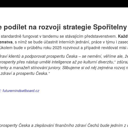
podílet na rozvoji strategie Spořitelny
t standardně fungovat v tandemu se stávajícím představenstvem.
Každ
venstva
, s nímž se bude účastnit interních jednání, práce v týmu i za
kolem bude v průběhu roku 2025 rozvinout a případně revidovat misi a 
draví klientů a podporovat prosperitu Česka – se nemění, věříme ale,
osperity přes nástup umělé inteligence až po kulturní diverzitu
,“ zdůr
ky a manažeři stínováni juniory. Slibujeme si od něj zejména rozvoj na
zdraví a prosperitu Česka.“
: futuremindsetboard.cz
 prosperity Česka a zlepšování finančního zdraví Čechů bude jedním z 