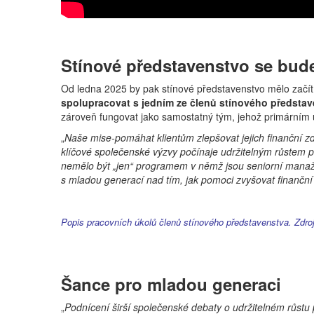
Stínové představenstvo se bude 
Od ledna 2025 by pak stínové představenstvo mělo začí
spolupracovat s jedním ze členů stínového předsta
zároveň fungovat jako samostatný tým, jehož primárním ú
„
Naše mise-pomáhat klientům zlepšovat jejich finanční z
klíčové společenské výzvy počínaje udržitelným růstem pr
nemělo být „jen“ programem v němž jsou seniorní manažer
s mladou generací nad tím, jak pomoci zvyšovat finanční 
Popis pracovních úkolů členů stínového představenstva. Zdroj
Šance pro mladou generaci
„
Podnícení širší společenské debaty o udržitelném růstu