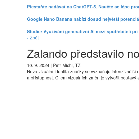
Přestaňte nadávat na ChatGPT-5. Naučte se lépe pr
Google Nano Banana nabízí dosud největší potenciá
Studie: Využívání generativní AI mezi spotřebiteli p
‹ Zpět
Zalando představilo nov
10. 9. 2024
|
Petr Michl, TZ
Nová vizuální identita značky se vyznačuje intenzivnějš
a přístupnost. Cílem vizuálních změn je vytvořit poutavý 
Společnost Zalando představila novou strategii positio
být základním kamenem pro budoucí kampaně, jež mají př
Nový positioning společnosti Zalando se zaměřuje na pos
poukázal na nejdůležitější otázky pro zákazníky Zalando: 
zprávě.