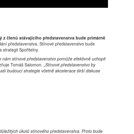
ý z členů stávajícího představenstva bude primárně
sedání představenstva. Stínové představenstvo bude
strategii Spořitelny.
 že nám stínové představenstvo pomůže efektivně uchopit
azňuje Tomáš Salomon. „
Stínové představenstvo by
ší budoucí strategie včetně akcelerace širší diskuse
důležitých úkolů stínového představenstva. Proto bude