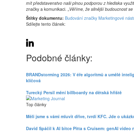
mít představenstvo naši plnou podporou z hlediska využit
značky a komunikaci. „
Věříme, že silnější budoucnost se
Štítky dokumentu:
Budování značky
Marketingové nást
Sdílejte tento článek:
Podobné články:
BRANDstorming 2026: V éře algoritmů a umělé intelige
klíčová
Turecký Persil mění billboardy na dětská hřiště
Top články
Měli jsme s vámi mluvit dříve, tvrdí KFC. Jde o uká
David Spáčil k AI bitce Pitta s Cruisem: genAI vid