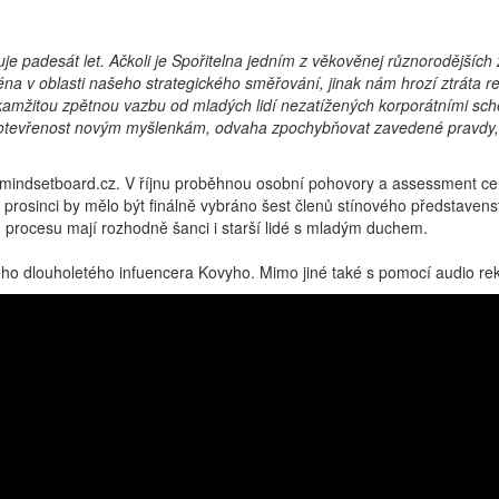
e padesát let. Ačkoli je Spořitelna jedním z věkověnej různorodějších
éna v oblasti našeho strategického směřování, jinak nám hrozí ztráta r
 okamžitou zpětnou vazbu od mladých lidí nezatížených korporátními sc
t otevřenost novým myšlenkám, odvaha zpochybňovat zavedené pravdy, 
emindsetboard.cz. V říjnu proběhnou osobní pohovory a assessment ce
V prosinci by mělo být finálně vybráno šest členů stínového představens
procesu mají rozhodně šanci i starší lidé s mladým duchem.
svého dlouholetého infuencera Kovyho. Mimo jiné také s pomocí audio 