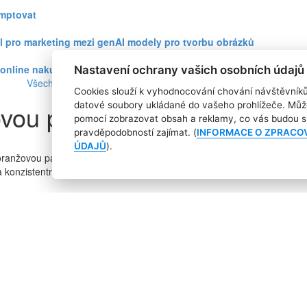
omptovat
l pro marketing mezi genAI modely pro tvorbu obrázků
ři online nakupování prudce roste
Nastavení ochrany vašich osobních údajů
Všechny články
Cookies slouží k vyhodnocování chování návštěvník
ou pozici značky. Aktualizuj
datové soubory ukládané do vašeho prohlížeče. Můž
pomocí zobrazovat obsah a reklamy, co vás budou s 
pravděpodobností zajímat. (
INFORMACE O ZPRACO
ÚDAJŮ
).
í oranžovou paletou barev, moderním logotypem a speciálně navrženým p
a konzistentní zážitek pro zákazníky napříč všemi kanály.
ningu a aktualizovanou identitu značky prostřednictvím kampaně „Co si
ispět k naplnění vize společnosti: vytvořit přední celoevropský eko
ílení sebedůvěry zákazníků při vyjadřování vlastního stylu.
„Nová strat
vysoká kvalita oblečení a značek, pocit komunity, sledování trendů a p