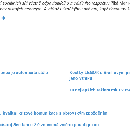
í sociálních sítí včetně odpovídajícího mediálního rozpočtu
,“ říká Mon
 bez mladých neobejde. A jelikož mladí hýbou světem, když dostanou ša
roje
nce je autenticita stále
Kostky LEGO® s Braillovým pí
jeho vzniku
10 nejlepších reklam roku 202
zku kvalitní krizové komunikace s obrovským zpožděním
eo nástroj Seedance 2.0 znamená změnu paradigmatu