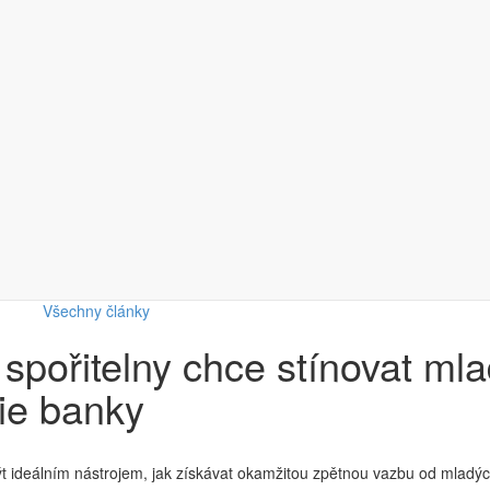
Všechny články
pořitelny chce stínovat mla
gie banky
t ideálním nástrojem, jak získávat okamžitou zpětnou vazbu od mladýc