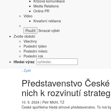
Krizová komunikace
Media Relations
Online PR
Video
Kreativní reklama
Smazat výběr
Zvolte období
Všechny
Poslední týden
Poslední měsíc
Poslední rok
Hledat výraz
‹ Zpět
Představenstvo České s
nich k rozvinutí strate
10. 9. 2024
|
Petr Michl, TZ
České spořitelna hledá stínové představenstvo. To má bý