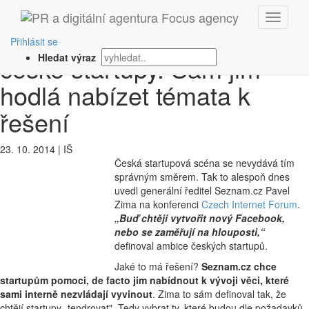
‹ Zpět
Šéf Seznam.cz chce změnit
Přihlásit se
české startupy. Sám jim
Hledat výraz
hodlá nabízet témata k
řešení
23. 10. 2014
|
IŠ
Česká startupová scéna se nevydává tím
správným směrem. Tak to alespoň dnes
uvedl generální ředitel Seznam.cz Pavel
Zima na konferenci
Czech Internet Forum
.
„Buď chtějí vytvořit nový Facebook,
nebo se zaměřují na hlouposti,“
definoval ambice českých startupů.
Jaké to má řešení?
Seznam.cz chce
startupům pomoci, de facto jim nabídnout k vývoji věci, které
sami interně nezvládají vyvinout
. Zima to sám definoval tak, že
chtějí startupy „tendrovat". Tedy vybrat ty, které budou dle požadavků