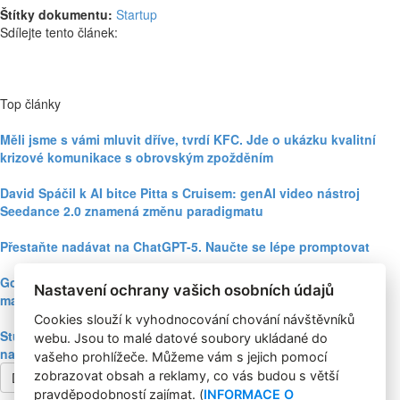
Štítky dokumentu:
Startup
Sdílejte tento článek:
Top články
Měli jsme s vámi mluvit dříve, tvrdí KFC. Jde o ukázku kvalitní
krizové komunikace s obrovským zpožděním
David Spáčil k AI bitce Pitta s Cruisem: genAI video nástroj
Seedance 2.0 znamená změnu paradigmatu
Přestaňte nadávat na ChatGPT-5. Naučte se lépe promptovat
Google Nano Banana nabízí dosud největší potenciál pro
Nastavení ochrany vašich osobních údajů
marketing mezi genAI modely pro tvorbu obrázků
Cookies slouží k vyhodnocování chování návštěvníků
Studie: Využívání generativní AI mezi spotřebiteli při online
webu. Jsou to malé datové soubory ukládané do
nakupování prudce roste
vašeho prohlížeče. Můžeme vám s jejich pomocí
zobrazovat obsah a reklamy, co vás budou s větší
Další článek
pravděpodobností zajímat. (
INFORMACE O