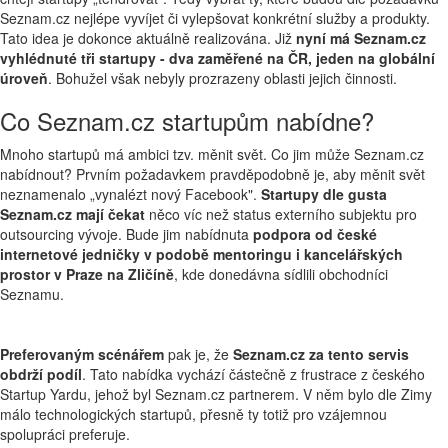
Seznam.cz nejlépe vyvíjet či vylepšovat konkrétní služby a produkty.
Tato idea je dokonce aktuálně realizována. Již
nyní má Seznam.cz
vyhlédnuté tři startupy - dva zaměřené na ČR, jeden na globální
úroveň
. Bohužel však nebyly prozrazeny oblasti jejich činnosti.
Co Seznam.cz startupům nabídne?
Mnoho startupů má ambici tzv. měnit svět. Co jim může Seznam.cz
nabídnout? Prvním požadavkem pravděpodobně je, aby měnit svět
neznamenalo „vynalézt nový Facebook".
Startupy dle gusta
Seznam.cz mají čekat
něco víc než status externího subjektu pro
outsourcing vývoje. Bude jim nabídnuta
podpora od české
internetové jedničky v podobě mentoringu i kancelářských
prostor v Praze na Zličíně
, kde donedávna sídlili obchodníci
Seznamu.
Preferovaným scénářem
pak je, že
Seznam.cz za tento servis
obdrží podíl
. Tato nabídka vychází částečně z frustrace z českého
Startup Yardu, jehož byl Seznam.cz partnerem. V něm bylo dle Zimy
málo technologických startupů, přesně ty totiž pro vzájemnou
spolupráci preferuje.