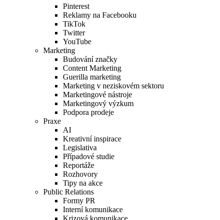
Pinterest
Reklamy na Facebooku
TikTok
Twitter
YouTube
Marketing
Budování značky
Content Marketing
Guerilla marketing
Marketing v neziskovém sektoru
Marketingové nástroje
Marketingový výzkum
Podpora prodeje
Praxe
AI
Kreativní inspirace
Legislativa
Případové studie
Reportáže
Rozhovory
Tipy na akce
Public Relations
Formy PR
Interní komunikace
Krizová komunikace