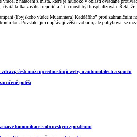
racel z natáčení z místa, které je hluboko v oblasti ovládané protivlád
čtvrtá kulka zasáhla reportéra. Ten musil být hospitalizován. Řekl, že m
 kampani (libyjského vůdce Muammara) Kaddáfího" proti zahraničním novi
kontrolou. Povstalci jim dopřávají větší svobodu, ale pohybovat se mez
a zdraví, čeští muži upřednostňují weby o automobilech a sportu
zaručeně potěší
ní krizové komunikace s obrovským zpožděním