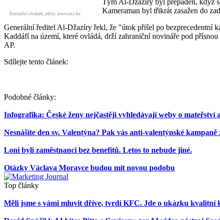
Tým Al-Džazíry byl přepaden, když se v
Kameraman byl třikrát zasažen do zad, 
Ilustrační obrázek, zdroj: www.sxc.hu
Generální ředitel Al-Džazíry řekl, že "útok přišel po bezprecedentní
Kaddáfí na území, které ovládá, drží zahraniční novináře pod přísnou 
AP.
Sdílejte tento článek:
Podobné články:
Infografika: České ženy nejčastěji vyhledávají weby o mateřství 
Nesnášíte den sv. Valentýna? Pak vás anti-valentýnské kampaně 
Loni byli zaměstnanci bez benefitů. Letos to nebude jiné.
Otázky Václava Moravce budou mít novou podobu
Top články
Měli jsme s vámi mluvit dříve, tvrdí KFC. Jde o ukázku kvalit