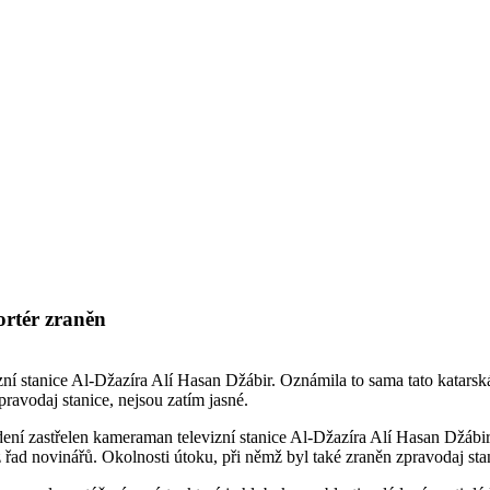
ortér zraněn
í stanice Al-Džazíra Alí Hasan Džábir. Oznámila to sama tato katarská 
ravodaj stanice, nejsou zatím jasné.
ení zastřelen kameraman televizní stanice Al-Džazíra Alí Hasan Džábir.
 řad novinářů. Okolnosti útoku, při němž byl také zraněn zpravodaj stan