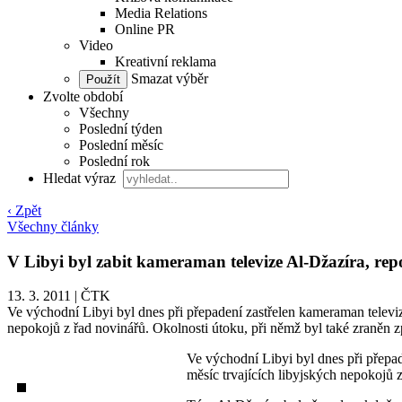
Media Relations
Online PR
Video
Kreativní reklama
Smazat výběr
Zvolte období
Všechny
Poslední týden
Poslední měsíc
Poslední rok
Hledat výraz
‹ Zpět
Všechny články
V Libyi byl zabit kameraman televize Al-Džazíra, rep
13. 3. 2011
|
ČTK
Ve východní Libyi byl dnes při přepadení zastřelen kameraman televizn
nepokojů z řad novinářů. Okolnosti útoku, při němž byl také zraněn zp
Ve východní Libyi byl dnes při přepad
měsíc trvajících libyjských nepokojů z