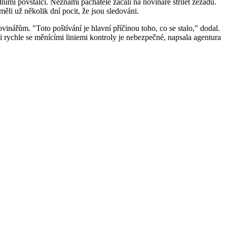
ními povstalci. Neznámí pachatelé začali na novináře střílet zezadu.
ěli už několik dní pocit, že jsou sledováni.
nářům. "Toto poštívání je hlavní příčinou toho, co se stalo," dodal.
i rychle se měnícími liniemi kontroly je nebezpečné, napsala agentura