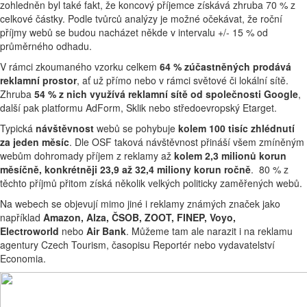
zohledněn byl také fakt, že koncový příjemce získává zhruba 70 % z
celkové částky. Podle tvůrců analýzy je možné očekávat, že roční
příjmy webů se budou nacházet někde v intervalu +/- 15 % od
průměrného odhadu.
V rámci zkoumaného vzorku celkem
64 % zúčastněných prodává
reklamní prostor
, ať už přímo nebo v rámci světové či lokální sítě.
Zhruba
54 % z nich využívá reklamní sítě od společnosti Google
,
další pak platformu AdForm, Sklik nebo středoevropský Etarget.
Typická
návštěvnost
webů se pohybuje
kolem 100 tisíc zhlédnutí
za jeden měsíc
. Dle OSF taková návštěvnost přináší všem zmíněným
webům dohromady příjem z reklamy až
kolem 2,3 milionů korun
měsíčně, konkrétněji 23,9 až 32,4 miliony korun ročně
. 80 % z
těchto příjmů přitom získá několik velkých politicky zaměřených webů.
Na webech se objevují mimo jiné i reklamy známých značek jako
například
Amazon, Alza, ČSOB, ZOOT, FINEP, Voyo,
Electroworld
nebo
Air Bank
. Můžeme tam ale narazit i na reklamu
agentury Czech Tourism, časopisu Reportér nebo vydavatelství
Economia.