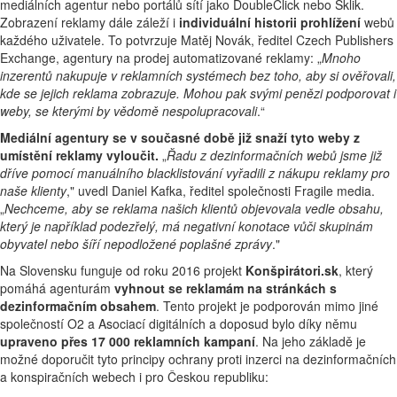
mediálních agentur nebo portálů sítí jako DoubleClick nebo Sklik.
Zobrazení reklamy dále záleží i
individuální historii prohlížení
webů
každého uživatele. To potvrzuje Matěj Novák, ředitel Czech Publishers
Exchange, agentury na prodej automatizované reklamy: „
Mnoho
inzerentů nakupuje v reklamních systémech bez toho, aby si ověřovali,
kde se jejich reklama zobrazuje. Mohou pak svými penězi podporovat i
weby, se kterými by vědomě nespolupracovali
.“
Mediální agentury se v současné době již snaží tyto weby z
umístění reklamy vyloučit.
„
Řadu z dezinformačních webů jsme již
dříve pomocí manuálního blacklistování vyřadili z nákupu reklamy pro
naše klienty
," uvedl Daniel Kafka, ředitel společnosti Fragile media.
„
Nechceme, aby se reklama našich klientů objevovala vedle obsahu,
který je například podezřelý, má negativní konotace vůči skupinám
obyvatel nebo šíří nepodložené poplašné zprávy
."
Na Slovensku funguje od roku 2016 projekt
Konšpirátori.sk
, který
pomáhá agenturám
vyhnout se reklamám na stránkách s
dezinformačním obsahem
. Tento projekt je podporován mimo jiné
společností O2 a Asociací digitálních a doposud bylo díky němu
upraveno přes 17 000 reklamních kampaní
. Na jeho základě je
možné doporučit tyto principy ochrany proti inzerci na dezinformačních
a konspiračních webech i pro Českou republiku: