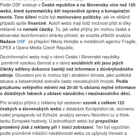
Podle OSF existuje v
České republice a na Slovensku
více než 120
webů, které systematicky šíří nepravdivé zprávy a konspirační
teorie. Toto šíření
může být
motivováno
politicky
, ale ve většině
případů spíše
finančně
. Autoři webů mají totiž možnost přijít si díky
reklamě na
nemalé částky
. To, jak velké příjmy jim mohou české a
slovenské dezinformační stránky přinést, se snažila přiblížit analýza
Nadace
OSF
za přispění Nikoly Hořejše a mediálních agentur Fragile,
CPEX a Opera Media Czech Republic.
Dezinformační weby mají v rámci České i Slovenské republiky
poměrně vysokou čtenost a v rámci
sociálních sítí jsou jejich
články sdíleny dokonce častěji než informace z důvěryhodného
zdroje
. Důvodem pro to mohou být i atraktivní témata, jako politická
situace a katastrofické scénáře často neexistujících hrozeb.
Podle
průzkumu veřejného mínění má 20-30 % občanů mylné informace
o důležitých faktech z oblasti národního i mezinárodního dění.
Pro analýzu příjmů z reklamy byl sestaven
vzorek z celkem 122
českých a slovenských webů
z databáze Konšpirátori.sk, seznamu
ruské propagandy od Echo24, analýzy serveru Neovlivní.cz a think-
tanku Evropské hodnoty. U jednotlivých webů byl
propočítán
průměrný zisk z reklamy při 1 tisíci zobrazení
. Ten byl vypočítán
podle průměrné měsíční návštěvnosti webu za uplynulý trimestr a