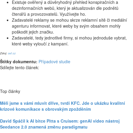
Existuje ověřený a důvěryhodný přehled konspiračních a
dezinformačních webů, který je aktualizován dle podnětů
čtenářů a provozovatelů. Využívejte ho.
Zadavatelé reklamy se mohou skrze reklamní sítě či mediální
agenturu informovat, které weby by svým obsahem mohly
poškodit jejich značku.
Zadavatelé, tedy jednotlivé firmy, si mohou jednoduše vybrat,
které weby vyloučí z kampaní.
Zdroj:
osf.cz
Štítky dokumentu:
Případové studie
Sdílejte tento článek:
Top články
Měli jsme s vámi mluvit dříve, tvrdí KFC. Jde o ukázku kvalitní
krizové komunikace s obrovským zpožděním
David Spáčil k AI bitce Pitta s Cruisem: genAI video nástroj
Seedance 2.0 znamená změnu paradigmatu