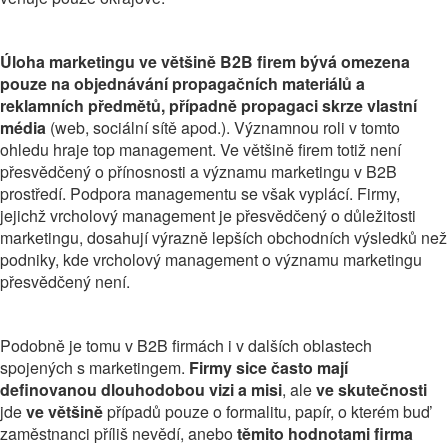
Úloha marketingu ve většině B2B firem bývá omezena
pouze na objednávání propagačních materiálů a
reklamních předmětů, případně propagaci skrze vlastní
média
(web, sociální sítě apod.). Významnou roli v tomto
ohledu hraje top management. Ve většině firem totiž není
přesvědčený o přínosnosti a významu marketingu v B2B
prostředí. Podpora managementu se však vyplácí. Firmy,
jejichž vrcholový management je přesvědčený o důležitosti
marketingu, dosahují výrazně lepších obchodních výsledků než
podniky, kde vrcholový management o významu marketingu
přesvědčený není.
Podobně je tomu v B2B firmách i v dalších oblastech
spojených s marketingem.
Firmy sice často mají
definovanou dlouhodobou vizi a misi
, ale
ve skutečnosti
jde
ve většině
případů pouze o formalitu, papír, o kterém buď
zaměstnanci příliš nevědí, anebo
těmito hodnotami firma