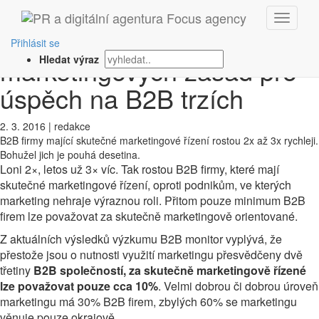
‹ Zpět
Infografika: 10
Přihlásit se
marketingových zásad pro
Hledat výraz
úspěch na B2B trzích
2. 3. 2016
|
redakce
B2B firmy mající skutečné marketingové řízení rostou 2x až 3x rychleji.
Bohužel jich je pouhá desetina.
Loni 2×, letos už 3× víc. Tak rostou B2B firmy, které mají
skutečné marketingové řízení, oproti podnikům, ve kterých
marketing nehraje výraznou roli. Přitom pouze minimum B2B
firem lze považovat za skutečně marketingově orientované.
Z aktuálních výsledků výzkumu B2B monitor vyplývá, že
přestože jsou o nutnosti využití marketingu přesvědčeny dvě
třetiny
B2B společností, za skutečně marketingově řízené
lze považovat pouze cca 10%
. Velmi dobrou či dobrou úroveň
marketingu má 30% B2B firem, zbylých 60% se marketingu
věnuje pouze okrajově.