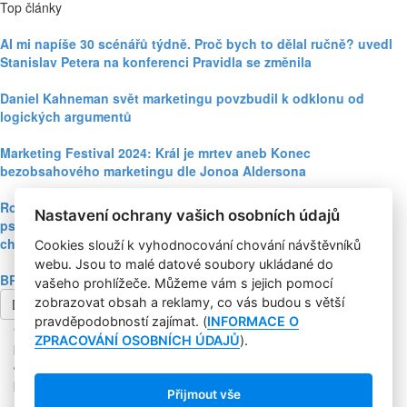
Top články
AI mi napíše 30 scénářů týdně. Proč bych to dělal ručně? uvedl
Stanislav Petera na konferenci Pravidla se změnila
Daniel Kahneman svět marketingu povzbudil k odklonu od
logických argumentů
Marketing Festival 2024: Král je mrtev aneb Konec
bezobsahového marketingu dle Jonoa Aldersona
Rozhovor s Richardem Shottonem: poznatky behaviorální
Nastavení ochrany vašich osobních údajů
psychologie pomáhají lidem k environmentálně udržitelnějšímu
chování
Cookies slouží k vyhodnocování chování návštěvníků
webu. Jsou to malé datové soubory ukládané do
BRANDstorming 2023: vznik kampaně, co nebyla o h***ě
vašeho prohlížeče. Můžeme vám s jejich pomocí
zobrazovat obsah a reklamy, co vás budou s větší
Další článek
pravděpodobností zajímat. (
INFORMACE O
Copyright © 2004-2020 Focus Agency, s.r.o. Plné znění licenčních
ZPRACOVÁNÍ OSOBNÍCH ÚDAJŮ
).
podmínek. ISSN 1803-957X
Jakékoliv publikování, přebírání nebo šíření obsahu je bez
písemného souhlasu Focus Agency, s.r.o. zakázáno.
Přijmout vše
RSS 1