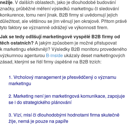
nežije
. V dalších oblastech, jako je dlouhodobé budování
značky, průběžné měření výsledků marketingu či sledování
konkurence, tomu není jinak. B2B firmy si uvědomují jejich
důležitost, ale většinou se jim věnují jen okrajově. Přitom právě
tyto faktory se významně odrážejí ve výkonnosti firem.
Jak se tedy odlišují marketingově vyspělé B2B firmy od
těch ostatních?
A jakým způsobem je možné přistupovat
k marketingu efektivněji? Výsledky B2B monitoru provedeného
výzkumnou agenturou
B-inside
ukázaly deset marketingových
zásad, kterými se řídí firmy úspěšné na B2B trzích:
1. Vrcholový management je přesvědčený o významu
marketingu
2. Marketing není jen marketingová komunikace, zapojuje
se i do strategického plánování
3. Vizí, misí či dlouhodobými hodnotami firma skutečně
žije, nemá je pouze na papíře