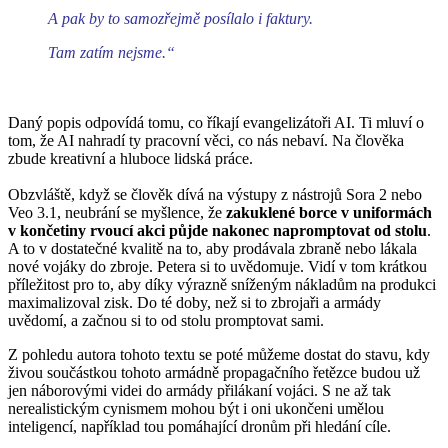
A pak by to samozřejmě posílalo i faktury.
Tam zatím nejsme.“
Daný popis odpovídá tomu, co říkají evangelizátoři AI. Ti mluví o
tom, že AI nahradí ty pracovní věci, co nás nebaví. Na člověka
zbude kreativní a hluboce lidská práce.
Obzvláště, když se člověk dívá na výstupy z nástrojů Sora 2 nebo
Veo 3.1, neubrání se myšlence, že
zakuklené borce v uniformách
v končetiny rvoucí akci půjde nakonec napromptovat od stolu
.
A to v dostatečné kvalitě na to, aby prodávala zbraně nebo lákala
nové vojáky do zbroje. Petera si to uvědomuje. Vidí v tom krátkou
příležitost pro to, aby díky výrazně sníženým nákladům na produkci
maximalizoval zisk. Do té doby, než si to zbrojaři a armády
uvědomí, a začnou si to od stolu promptovat sami.
Z pohledu autora tohoto textu se poté můžeme dostat do stavu, kdy
živou součástkou tohoto armádně propagačního řetězce budou už
jen náborovými videi do armády přilákaní vojáci. S ne až tak
nerealistickým cynismem mohou být i oni ukončeni umělou
inteligencí, například tou pomáhající dronům při hledání cíle.