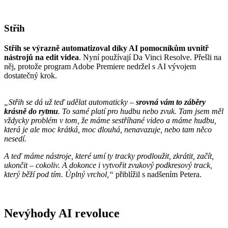
Střih
Střih se výrazně automatizoval díky AI pomocníkům uvnitř
nástrojů na edit videa
. Nyní používají Da Vinci Resolve. Přešli na
něj, protože program Adobe Premiere nedržel s AI vývojem
dostatečný krok.
„Střih se dá už teď udělat automaticky –
srovná vám to záběry
krásně do rytmu
. To samé platí pro hudbu nebo zvuk. Tam jsem měl
vždycky problém v tom, že máme sestříhané video a máme hudbu,
která je ale moc krátká, moc dlouhá, nenavazuje, nebo tam něco
nesedí.
A teď máme nástroje, které umí ty tracky prodloužit, zkrátit, začít,
ukončit – cokoliv. A dokonce i vytvořit zvukový podkresový track,
který běží pod tím. Úplný vrchol,“
přiblížil s nadšením Petera.
Nevýhody AI revoluce