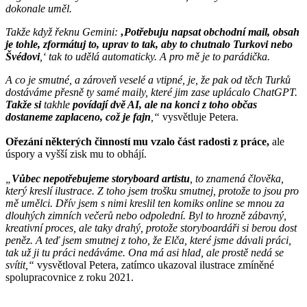
dokonale uměl.
Takže když řeknu Gemini:
‚Potřebuju napsat obchodní mail, obsah
je tohle, zformátuj to, uprav to tak, aby to chutnalo Turkovi nebo
Švédovi
,‘ tak to udělá automaticky. A pro mě je to parádička.
A co je smutné, a zároveň veselé a vtipné, je, že pak od těch Turků
dostáváme přesně ty samé maily, které jim zase uplácalo ChatGPT.
Takže si
takhle
povídají dvě AI, ale na konci z toho občas
dostaneme zaplaceno, což je fajn
,“
vysvětluje Petera.
Ořezání některých činností mu vzalo část radosti z práce,
ale
úspory a vyšší zisk mu to obhájí.
„
Vůbec nepotřebujeme storyboard artistu
, to znamená člověka,
který kreslí ilustrace. Z toho jsem trošku smutnej, protože to jsou pro
mě umělci. Dřív jsem s nimi kreslil ten komiks online se mnou za
dlouhých zimních večerů nebo odpolední. Byl to hrozně zábavný,
kreativní proces, ale taky drahý, protože storyboardáři si berou dost
peněz. A teď jsem smutnej z toho, že Elča, které jsme dávali práci,
tak už ji tu práci nedáváme. Ona má asi hlad, ale prostě nedá se
svítit,“
vysvětloval Petera, zatímco ukazoval ilustrace zmíněné
spolupracovnice z roku 2021.