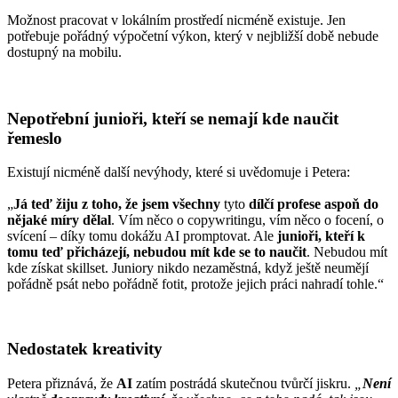
Možnost pracovat v lokálním prostředí nicméně existuje. Jen
potřebuje pořádný výpočetní výkon, který v nejbližší době nebude
dostupný na mobilu.
Nepotřební junioři, kteří se nemají kde naučit
řemeslo
Existují nicméně další nevýhody, které si uvědomuje i Petera:
„
Já teď žiju z toho, že jsem všechny
tyto
dílčí profese aspoň do
nějaké míry dělal
. Vím něco o copywritingu, vím něco o focení, o
svícení – díky tomu dokážu AI promptovat. Ale
junioři, kteří k
tomu teď přicházejí, nebudou mít kde se to naučit
. Nebudou mít
kde získat skillset. Juniory nikdo nezaměstná, když ještě neumějí
pořádně psát nebo pořádně fotit, protože jejich práci nahradí tohle.“
Nedostatek kreativity
Petera přiznává, že
AI
zatím postrádá skutečnou tvůrčí jiskru.
„
Není