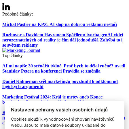
Podobné články:
Michal Pastier na KPZ: AI slop na dobrou reklamu nestačí
Rozhovor s Davidem Havranem Spáčilem: tvorba genAI videí
nerozeznatelných od reality je čím dál jednodušší. Zahýbá to i
se světem reklamy
Top články
AI mi napíše 30 scénářů týdně. Proč bych to dělal ručně? uvedl
Stanislav Petera na konferenci Pravidla se změnila
Daniel Kahneman svět marketingu povzbudil k odklonu od
logických argumentů
Marketing Festival 2024: Král je mrtev aneb Konec
bezobsahového marketingu dle Jonoa Aldersona
Nastavení ochrany vašich osobních údajů
Rozhovor s Richardem Shottonem: poznatky behaviorální
psychologie pomáhají lidem k environmentálně udržitelnějšímu
Cookies slouží k vyhodnocování chování návštěvníků
chování
webu. Jsou to malé datové soubory ukládané do