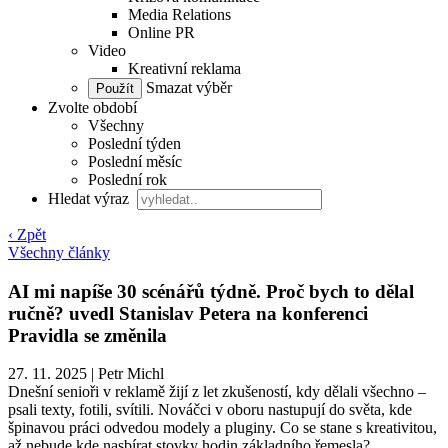
Media Relations
Online PR
Video
Kreativní reklama
Smazat výběr
Zvolte období
Všechny
Poslední týden
Poslední měsíc
Poslední rok
Hledat výraz
‹ Zpět
Všechny články
AI mi napíše 30 scénářů týdně. Proč bych to dělal
ručně? uvedl Stanislav Petera na konferenci
Pravidla se změnila
27. 11. 2025
|
Petr Michl
Dnešní senioři v reklamě žijí z let zkušeností, kdy dělali všechno –
psali texty, fotili, svítili. Nováčci v oboru nastupují do světa, kde
špinavou práci odvedou modely a pluginy. Co se stane s kreativitou,
až nebude kde nasbírat stovky hodin základního řemesla?