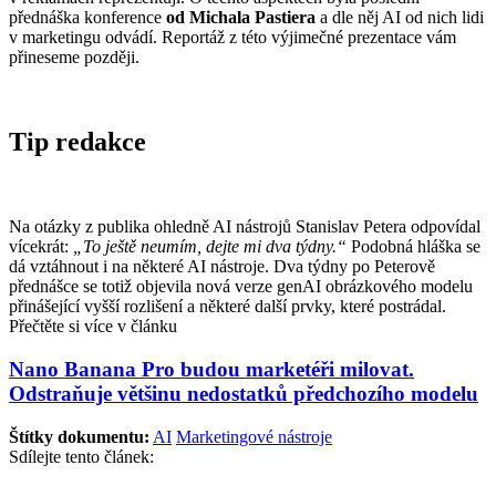
přednáška konference
od Michala Pastiera
a dle něj AI od nich lidi
v marketingu odvádí. Reportáž z této výjimečné prezentace vám
přineseme později.
Tip redakce
Na otázky z publika ohledně AI nástrojů Stanislav Petera odpovídal
vícekrát:
„To ještě neumím, dejte mi dva týdny.“
Podobná hláška se
dá vztáhnout i na některé AI nástroje. Dva týdny po Peterově
přednášce se totiž objevila nová verze genAI obrázkového modelu
přinášející vyšší rozlišení a některé další prvky, které postrádal.
Přečtěte si více v článku
Nano Banana Pro budou marketéři milovat.
Odstraňuje většinu nedostatků předchozího modelu
Štítky dokumentu:
AI
Marketingové nástroje
Sdílejte tento článek: