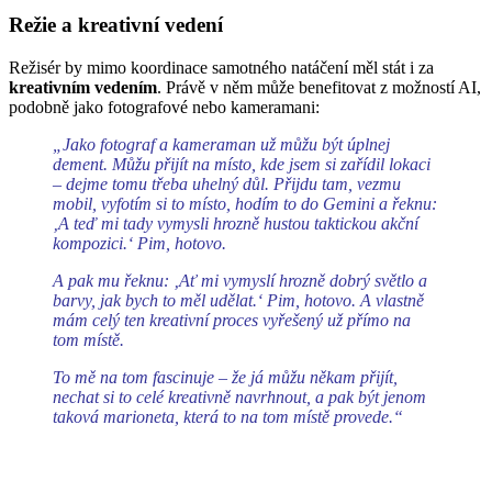
Režie a kreativní vedení
Režisér by mimo koordinace samotného natáčení měl stát i za
kreativním vedením
. Právě v něm může benefitovat z možností AI,
podobně jako fotografové nebo kameramani:
„Jako fotograf a kameraman už můžu být úplnej
dement. Můžu přijít na místo, kde jsem si zařídil lokaci
– dejme tomu třeba uhelný důl. Přijdu tam, vezmu
mobil, vyfotím si to místo, hodím to do Gemini a řeknu:
‚A teď mi tady vymysli hrozně hustou taktickou akční
kompozici.‘ Pim, hotovo.
A pak mu řeknu: ‚Ať mi vymyslí hrozně dobrý světlo a
barvy, jak bych to měl udělat.‘ Pim, hotovo. A vlastně
mám celý ten kreativní proces vyřešený už přímo na
tom místě.
To mě na tom fascinuje – že já můžu někam přijít,
nechat si to celé kreativně navrhnout, a pak být jenom
taková marioneta, která to na tom místě provede.“