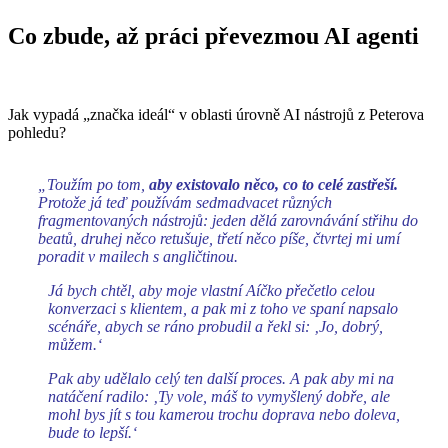
Co zbude, až práci převezmou AI agenti
Jak vypadá „značka ideál“ v oblasti úrovně AI nástrojů z Peterova
pohledu?
„Toužím po tom,
aby existovalo něco, co to celé zastřeší.
Protože já teď používám sedmadvacet různých
fragmentovaných nástrojů: jeden dělá zarovnávání střihu do
beatů, druhej něco retušuje, třetí něco píše, čtvrtej mi umí
poradit v mailech s angličtinou.
Já bych chtěl, aby moje vlastní Aíčko přečetlo celou
konverzaci s klientem, a pak mi z toho ve spaní napsalo
scénáře, abych se ráno probudil a řekl si: ‚Jo, dobrý,
můžem.‘
Pak aby udělalo celý ten další proces. A pak aby mi na
natáčení radilo: ‚Ty vole, máš to vymyšlený dobře, ale
mohl bys jít s tou kamerou trochu doprava nebo doleva,
bude to lepší.‘