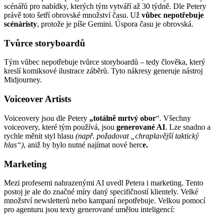
scénářů pro nabídky, kterých tým vytváří až 30 týdně. Dle Petery
právě toto šetří obrovské množství času. Už
vůbec nepotřebuje
scénáristy
, protože je píše Gemini. Úspora času je obrovská.
Tvůrce storyboardů
Tým vůbec nepotřebuje tvůrce storyboardů – tedy člověka, který
kreslí komiksové ilustrace záběrů. Tyto nákresy generuje nástroj
Midjourney.
Voiceover Artists
Voiceovery jsou dle Petery
„totálně mrtvý
obor
“. Všechny
voiceovery, které tým používá, jsou
generované AI
. Lze snadno a
rychle měnit styl hlasu
(např. požadovat „chraplavější taktický
hlas“)
, aniž by bylo nutné najímat nové herc
e.
Marketing
Mezi profesemi nahrazenými AI uvedl Petera i marketing. Tento
postoj je ale do značné míry daný specifičností klientely. Velké
množství newsletterů nebo kampaní nepotřebuje. Velkou pomocí
pro agenturu jsou texty generované umělou inteligencí: