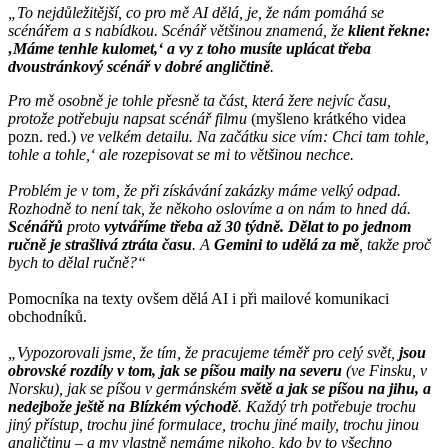
„To nejdůležitější, co pro mě AI dělá, je, že nám pomáhá se
scénářem a s nabídkou. Scénář většinou znamená, že
klient řekne:
‚Máme tenhle kulomet,‘ a vy z toho musíte uplácat třeba
dvoustránkový scénář v dobré angličtině
.
Pro mě osobně je tohle přesně ta část, která žere nejvíc času,
protože potřebuju napsat scénář filmu
(myšleno krátkého videa
pozn. red.)
ve velkém detailu. Na začátku sice vím: Chci tam tohle,
tohle a tohle,‘ ale rozepisovat se mi to většinou nechce.
Problém je v tom, že při získávání zakázky máme velký odpad.
Rozhodně to není tak, že někoho oslovíme a on nám to hned dá.
Scénářů
proto
vytváříme třeba až 30 týdně. Dělat to po jednom
ručně je strašlivá ztráta času
. A
Gemini to udělá za mě
, takže proč
bych to dělal ručně?“
Pomocníka na texty ovšem dělá AI i při mailové komunikaci
obchodníků.
„Vypozorovali jsme, že tím, že pracujeme téměř pro celý svět,
jsou
obrovské rozdíly v tom, jak se píšou maily na severu
(ve Finsku, v
Norsku), jak se píšou v germánském
světě a jak se píšou na jihu, a
nedejbože ještě na Blízkém východě
. Každý trh potřebuje trochu
jiný přístup, trochu jiné formulace, trochu jiné maily, trochu jinou
angličtinu – a my vlastně nemáme nikoho, kdo by to všechno