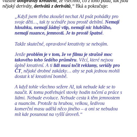
vlastně
doopravdy
kreativní
, že všechno, co z toho padá, tak jsou
nějaký deriváty,
derivátů z derivátů
,“
říká a pokračuje:
„Když jsem třeba zkoušel nechat AI psát pohádky pro
svoje děti…, tak ty scénáře jsou prostě debilní.
Nemají
hloubku, nemají žádný vtip, nemají nic hlubšího,
nemají nuance, jemnosti. Je to prostě špatné
.
Takže skutečné, opravdové kreativity se nebojím.
Jenže
problém je v tom, že ve filmu je strašně moc
takového toho šedého průměru
. Věcí, které nejsou
úplně kreativní. A ti
lidi musí točit reklamy, seriály pro
ČT
, nějaké drobné zakázky… aby se pak jednou mohli
dostat k té kreativní bombě.
A když tohle všechno sežere AI, tak nebude kde se to
naučit. K tomu potřebuješ stovky hodin točení a práce s
lidmi. Nebude evoluce. Nebude cesta k těm jemnostem
a nuancím. Protože tu hrubou, velkou, šedivou
komerční masu udělá něco jiného – a oni se nebudou
mít kde posunout na vyšší úroveň.“