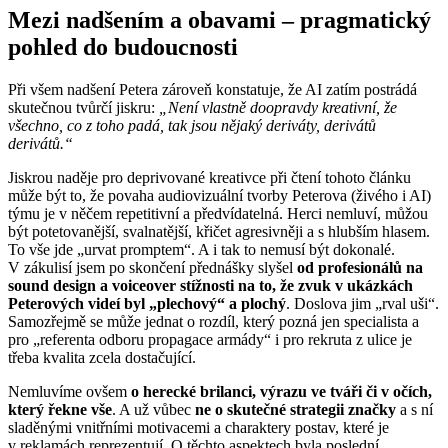
Mezi nadšením a obavami – pragmatický
pohled do budoucnosti
Při všem nadšení Petera zároveň konstatuje, že AI zatím postrádá
skutečnou tvůrčí jiskru:
„Není vlastně doopravdy kreativní, že
všechno, co z toho padá, tak jsou nějaký deriváty, derivátů
derivátů.“
Jiskrou naděje pro deprivované kreativce při čtení tohoto článku
může být to, že povaha audiovizuální tvorby Peterova (živého i AI)
týmu je v něčem repetitivní a předvídatelná. Herci nemluví, můžou
být potetovanější, svalnatější, křičet agresivněji a s hlubším hlasem.
To vše jde „urvat promptem“. A i tak to nemusí být dokonalé.
V zákulisí jsem po skončení přednášky slyšel
od profesionálů na
sound design a voiceover stížnosti na to, že zvuk v ukázkách
Peterových videí byl „plechový“ a plochý
. Doslova jim „rval uši“.
Samozřejmě se může jednat o rozdíl, který pozná jen specialista a
pro „referenta odboru propagace armády“ i pro rekruta z ulice je
třeba kvalita zcela dostačující.
Nemluvíme ovšem
o herecké brilanci, výrazu ve tváři či v očích,
který řekne vše
. A už vůbec
ne o skutečné strategii značky
a s ní
sladěnými vnitřními motivacemi a charaktery postav, které je
v reklamách reprezentují. O těchto aspektech byla poslední