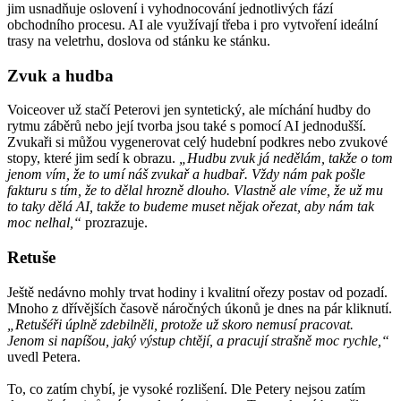
jim usnadňuje oslovení i vyhodnocování jednotlivých fází
obchodního procesu. AI ale využívají třeba i pro vytvoření ideální
trasy na veletrhu, doslova od stánku ke stánku.
Zvuk a hudba
Voiceover už stačí Peterovi jen syntetický, ale míchání hudby do
rytmu záběrů nebo její tvorba jsou také s pomocí AI jednodušší.
Zvukaři si můžou vygenerovat celý hudební podkres nebo zvukové
stopy, které jim sedí k obrazu.
„Hudbu zvuk já nedělám, takže o tom
jenom vím, že to umí náš zvukař a hudbař. Vždy nám pak pošle
fakturu s tím, že to dělal hrozně dlouho. Vlastně ale víme, že už mu
to taky dělá AI, takže to budeme muset nějak ořezat, aby nám tak
moc nelhal,“
prozrazuje.
Retuše
Ještě nedávno mohly trvat hodiny i kvalitní ořezy postav od pozadí.
Mnoho z dřívějších časově náročných úkonů je dnes na pár kliknutí.
„Retušéři úplně zdebilněli, protože už skoro nemusí pracovat.
Jenom si napíšou, jaký výstup chtějí, a pracují strašně moc rychle,“
uvedl Petera.
To, co zatím chybí, je vysoké rozlišení. Dle Petery nejsou zatím