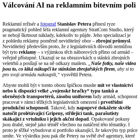
Válcování AI na reklamním bitevním poli
Reklamní režisér a
fotograf
Stanislav Petera
přinesl ryze
pragmatický pohled šéfa reklamní agentury StratCom Studio, který
se nebojí škrtnout náklady, kdekoliv to půjde. Jeho specializací je
z pohledu reklamy poměrně neviditelný obor –
zbrojní průmysl
.
Neviditelný především proto, že z legislativních důvodů nemůžou
být tyto
reklamy
– s výjimkou těch náborových přímo od armád –
veřejně přístupné. Ukazují se na obrazovkách u stánků zbrojních
veletrhů a posílají se na ně odkazy mailem.
„
Naše fotky, naše videa
jsou to, co láká nákupčí ke stánkům zbrojařských firem
, aby si to
pro svoji armádu nakoupili,“
vysvětlil Petera.
Abyste mohli být v tomto oboru špičkou musíte
mít ve vlastnictví
nebo k dispozici velké „vojenské hračky“ typu tanků a
obrněných transportérů, zásobu uniforem
řady armád, schopnost
pracovat v rámci těžkých legislativních omezení i
prvotřídní
produkční schopnosti
. Takové, kdy
napoprvé dokážete skvěle
natočit prolétávající Gripeny, střílející tank, parašutisty
skákající z vrtulníku i jejich akční dopad
. Opakované pokusy
jsou drahé, stejně jako téměř všechno na natáčení této tématiky. I
proto je těžké vybudovat si portfolio ukazující, že takovýto typ práce
umíte. Ve výsledku jsou pak dle Petery na světě dvě agentury, které