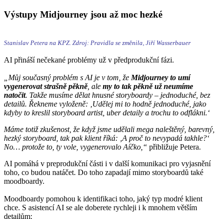
Výstupy Midjourney jsou až moc hezké
Stanislav Petera na KPZ. Zdroj: Pravidla se změnila, Jiří Wasserbauer
AI přináší nečekané problémy už v předprodukční fázi.
„Můj současný problém s AI je v tom, že
Midjourney to umí
vygenerovat strašně pěkně
, ale
my to tak pěkně už neumíme
natočit
. Takže musíme dělat hnusné storyboardy – jednoduché, bez
detailů. Řekneme vyloženě: ‚Udělej mi to hodně jednoduché, jako
kdyby to kreslil storyboard artist, uber detaily a trochu to odflákni.‘
Máme totiž zkušenost, že když jsme udělali mega naleštěný, barevný,
hezký storyboard, tak pak klient říká: ‚A proč to nevypadá takhle?‘
No… protože to, ty vole, vygenerovalo Aíčko,“
přibližuje Petera.
AI pomáhá v preprodukční části i v další komunikaci pro vyjasnění
toho, co budou natáčet. Do toho zapadají mimo storyboardů také
moodboardy.
Moodboardy pomohou k identifikaci toho, jaký typ modré klient
chce. S asistencí AI se ale doberete rychleji i k mnohem větším
detailům: