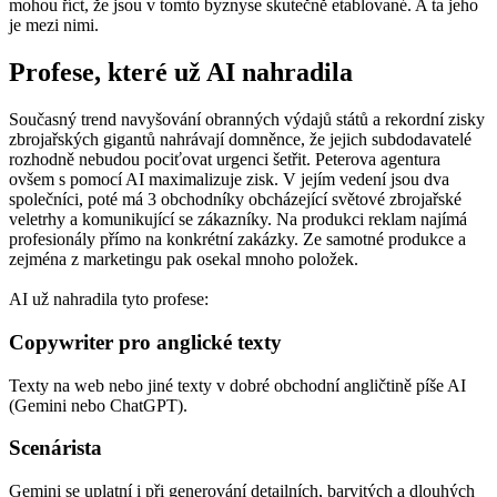
mohou říct, že jsou v tomto byznyse skutečně etablované. A ta jeho
je mezi nimi.
Profese, které už AI nahradila
Současný trend navyšování obranných výdajů států a rekordní zisky
zbrojařských gigantů nahrávají domněnce, že jejich subdodavatelé
rozhodně nebudou pociťovat urgenci šetřit. Peterova agentura
ovšem s pomocí AI maximalizuje zisk. V jejím vedení jsou dva
společníci, poté má 3 obchodníky obcházející světové zbrojařské
veletrhy a komunikující se zákazníky. Na produkci reklam najímá
profesionály přímo na konkrétní zakázky. Ze samotné produkce a
zejména z marketingu pak osekal mnoho položek.
AI už nahradila tyto profese:
Copywriter pro anglické texty
Texty na web nebo jiné texty v dobré obchodní angličtině píše AI
(Gemini nebo ChatGPT).
Scenárista
Gemini se uplatní i při generování detailních, barvitých a dlouhých