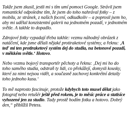
Takže jsem zkusil, jestli mi s tím umí pomoct Google. Strávil jsem
romantické odpoledne tím, že jsem do toho nahrával fotky – z
mobilu, ze stránek, z našich focení, odkudkoliv – a poprosil jsem ho,
aby mi udělal konzistentní galerii na jednotném pozadí, v jednotném
světle. A takhle to dopadlo.
Zdrojové fotky vypadají třeba takhle: vezmu náhodný obrázek z
natáčení, kde jsme dělali nějaké protiraketové systémy, a řeknu: ‚
A
teď mi ten protiraketový systém dej do studia, na betonové pozadí,
v měkkém světle.‘ Hotovo
.
Nebo vezmu bojový transportér pěchoty a řeknu: ‚Dej mi ho do
toho samého studia, odstraň ty lidi, co překážejí, domysli kousky,
které za nimi nejsou vidět, a současně zachovej konkrétní detaily
toho jednoho kusu.‘
To mě naprosto fascinuje, protože
kdybych toto musel dělat
jako
fotograf nebo retušér
ještě před rokem, je to měsíc práce a statisíce
vyhozené jen za studio
. Tady prostě hodím fotku a hotovo. Dobrý
den,“
přiblížil Petera.