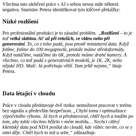
Všechna tato ulehčení práce s AI s sebou nesou stále některá
negativa. Stanislav Petera identifikoval tyto klíčové překážky:
Nízké rozlišení
Pro profesionální produkci je to zásadní problém. „
Rozlišení
– to je
teď
velká slabina. Ať už při retuších, ve videu nebo při
generování
. To, co z toho padá, jsou prostě miniaturní data. Když
fotíme, fotíme do 100 megapixelů, protože máme středoformáty.
Když natáčíme, natáčíme do 6K, protože máme drahé kamery. A
všechno, co teď padá z generativních modelů, je 1K, 2K, nebo
nějaké HD. Malé. Já potřebuju větší. Tam ještě nejsme,“
lituje
Petera.
Data létající v cloudu
Práce v cloudu představuje dvě rizika: nemožnost pracovat v terénu
bez signálu a především bezpečnost.
„Chybí tomu i optimalizace
výpočetního výkonu. Já bych si představoval, chtěl bych a toužím po
tom, aby tohle všechno běželo v mém mobilu… Nechci citlivý
klientský data pod NDA posílat do cloudů, kde vůbec nevím, co se s
nimi děje. Chtěl bych to mít u sebe,“
zdůrazňuje.