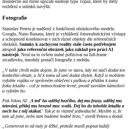
dostatečné ani různé upscale nástroje typu Topaz, které by měly
rozlišení u snímků navýšit.
Fotografie
Stanislav Petera je nadšený z funkčnosti obrázkového modelu
Googlu, Nano Banana, který je vyhlášený fotorealistickými výstupy
a schopností kombinovat v nich různé objekty dle referenčních
obrázků.
Snímky k zachycení reality stále často potřebujete
alespoň
jako referenční obrázek jako základ pro práci AI
nástrojů
. Není na to ovšem nutné pořizovat na full-frame
zrcadlovku, mnohdy postačí fotografie z mobilu.
„V tuhle chvíli mám dojem, že jsme ve stavu, kdy mi stačí dodat ten
konkrétní obsah, a AI k tomu už umí dodat zbytek. Když si mobilem
vyfotím vojáka ve správném oblečení s puškou a přidám k tomu
fotku letadla – což je mimochodem levné, prostě zavolám kámošovi
a vyfotím ho.
Pak řeknu AI: ‚
A teď ho udělej hezčího, dej mu fousy, udělej mu
tetování, přidej mu hrozně moc svalů. Dej ho do tohohle letadla a
nech ho z něj skákat
.‘ Tak je to vlastně jednoduché. Myslím si, že
tam už jsme, nebo tam budeme hodně brzo,“
uvedl Petera a dodal:
„Generovat to od nuly je těžké, protože musíš popsat každý