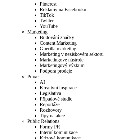
Pinterest
Reklamy na Facebooku
TikTok
Twitter
YouTube
Marketing
Budování značky
Content Marketing
Guerilla marketing
Marketing v neziskovém sektoru
Marketingové nástroje
Marketingový výzkum
Podpora prodeje
Praxe
AI
Kreativní inspirace
Legislativa
Případové studie
Reportáže
Rozhovory
Tipy na akce
Public Relations
Formy PR
Interní komunikace
Krizová komunikace