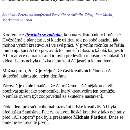
Stanislav Petera na konferenci Pravidla se změnila. Zdroj: Petr Michl,
Marketing Journal
Konference
Pravidla se změnila
, konaná 6. listopadu v brněnské
Hvězdárně a planetáriu, si klade už třetí rok po sobě otázku, jak
mohou využít kreativci AI ve své práci. V prvním ročníku se řešila
mimo aplikací AI do pracovních činností i filosofická otázka, jestli
AI kreativce nahradí. Loni to bylo především o posunu v oblasti AI
videa. Letos nebyla otázka nahrazení AI jasným leitmotivem.
Možná proto, že už je zřejmé, že část kreativních činností AI
skutečně nahrazuje, nejen doplňuje.
Zároveň je tu ale i naděje, že AI můžeme ještě nějakou chvíli
používat spíše jako pomocníka, který kreativcům jen pomůže.
Nemůže ovšem být zodpovědná za skutečné nastavení.
Dokladem pokračujícího nahrazování lidské kreativity AI byla
přednáška Stanislava Petery, oslavou lidské kreativity jako ochrany
před „AI slopem“ pak byla prezentace
Michala Pastiera.
Dnes se
budeme věnovat té první.