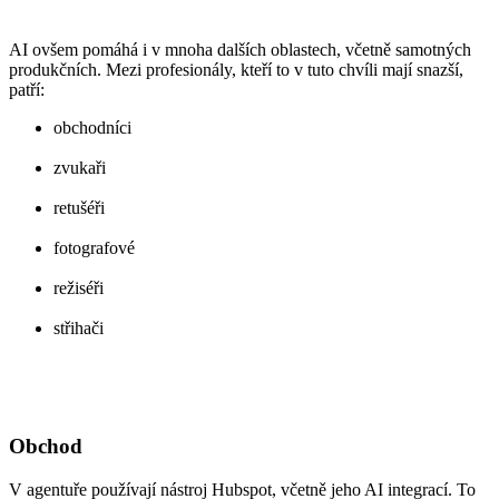
AI ovšem pomáhá i v mnoha dalších oblastech, včetně samotných
produkčních. Mezi profesionály, kteří to v tuto chvíli mají snazší,
patří:
obchodníci
zvukaři
retušéři
fotografové
režiséři
střihači
Obchod
V agentuře používají nástroj Hubspot, včetně jeho AI integrací. To