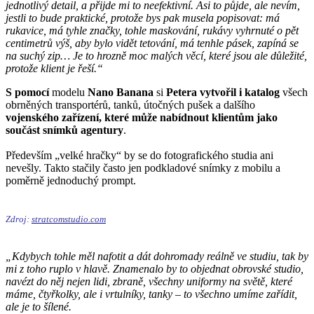
jednotlivý detail, a přijde mi to neefektivní. Asi to půjde, ale nevím,
jestli to bude praktické, protože bys pak musela popisovat: má
rukavice, má tyhle značky, tohle maskování, rukávy vyhrnuté o pět
centimetrů výš, aby bylo vidět tetování, má tenhle pásek, zapíná se
na suchý zip… Je to hrozně moc malých věcí, které jsou ale důležité,
protože klient je řeší.“
S pomocí
modelu
Nano Banana
si
Petera vytvořil i katalog
všech
obrněných transportérů, tanků, útočných pušek a dalšího
vojenského zařízení, které může nabídnout klientům jako
součást snímků agentury
.
Především „velké hračky“ by se do fotografického studia ani
nevešly. Takto stačily často jen podkladové snímky z mobilu a
poměrně jednoduchý prompt.
Zdroj:
stratcomstudio.com
„Kdybych tohle měl nafotit a dát dohromady reálně ve studiu, tak by
mi z toho ruplo v hlavě. Znamenalo by to objednat obrovské studio,
navézt do něj nejen lidi, zbraně, všechny uniformy na světě, které
máme, čtyřkolky, ale i vrtulníky, tanky – to všechno umíme zařídit,
ale je to šílené.