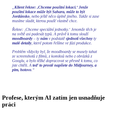
„
Klient řekne: ‚Chceme pouštní lokaci.‘ Jenže
pouštní lokace může být Sahara, může to být
Jordánsko
, nebo ještě něco úplně jiného. Takže si zase
musíme sladit, kterou poušť vlastně chce.
Řekne: ‚Chceme speciální jednotky.‘ Jenomže těch je
na světě asi padesát typů. A právě k tomu slouží
moodboardy
– ty
nám
v podstatě
sjednotí všechny
ty
malé detaily
, které potom řešíme ve fázi produkce.
Problém vždycky byl, že moodboardy se musely tahat
ze screenshotů z filmů, z komiksů nebo z obrázků z
Googlu, a bylo těžké dopracovat se přesně k tomu, co
jste chtěli. A
teď to prostě napíšete do Midjourney, a
pim, hotovo
.“
Profese, kterým AI zatím jen usnadňuje
práci