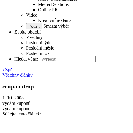
Media Relations
Online PR
Video
Kreativní reklama
Smazat výběr
Zvolte období
Všechny
Poslední týden
Poslední měsíc
Poslední rok
Hledat výraz
‹ Zpět
Všechny články
coupon drop
1. 10. 2008
vydání kuponů
vydání kuponů
Sdílejte tento článek: