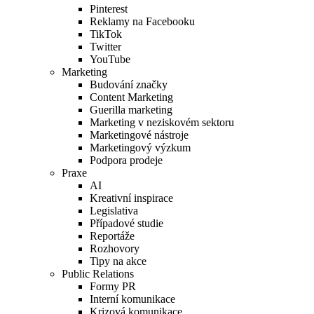
Pinterest
Reklamy na Facebooku
TikTok
Twitter
YouTube
Marketing
Budování značky
Content Marketing
Guerilla marketing
Marketing v neziskovém sektoru
Marketingové nástroje
Marketingový výzkum
Podpora prodeje
Praxe
AI
Kreativní inspirace
Legislativa
Případové studie
Reportáže
Rozhovory
Tipy na akce
Public Relations
Formy PR
Interní komunikace
Krizová komunikace