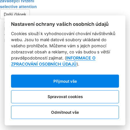
zavádějící tvrzení
selective attention
Další článek
Copyright © 2004-2020 Focus Agency, s.r.o. Plné znění licenčních
Nastavení ochrany vašich osobních údajů
podmínek. ISSN 1803-957X
Jakékoliv publikování, přebírání nebo šíření obsahu je bez
Cookies slouží k vyhodnocování chování návštěvníků
písemného souhlasu Focus Agency, s.r.o. zakázáno.
webu. Jsou to malé datové soubory ukládané do
RSS 1
vašeho prohlížeče. Můžeme vám s jejich pomocí
Štítky
zobrazovat obsah a reklamy, co vás budou s větší
Zpracování osobních údajů
pravděpodobností zajímat. (
INFORMACE O
Pro inzerenty
ZPRACOVÁNÍ OSOBNÍCH ÚDAJŮ
).
Kontakt
PR AGENTURA
COOKIES
Přijmout vše
Sledujte nás:
Spravovat cookies
Odmítnout vše