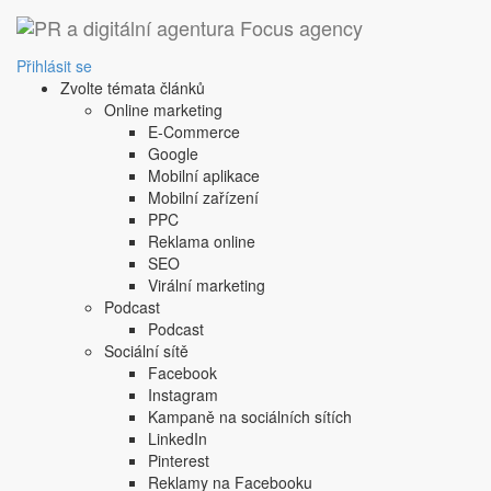
‹ Zpět
Weberův zákon
Přihlásit se
Zvolte témata článků
1. 10. 2008
Online marketing
teorie vnímání, kdy se rozdílový práh mění v závislosti n
E-Commerce
teorie vnímání, kdy se rozdílový práh mění v závislosti n
Google
Sdílejte tento článek:
Mobilní aplikace
Mobilní zařízení
PPC
Reklama online
SEO
Podobné články:
Virální marketing
Podcast
Podcast
cross promotion
Sociální sítě
paměť
Facebook
Instagram
Další článek
Kampaně na sociálních sítích
Copyright © 2004-2020 Focus Agency, s.r.o. Plné znění licenčních 
LinkedIn
1803-957X
Pinterest
Jakékoliv publikování, přebírání nebo šíření obsahu je bez písemné
Reklamy na Facebooku