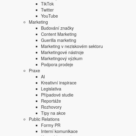
Focus Agency, s.r.o. zakázáno.
TikTok
Twitter
YouTube
Marketing
Budování značky
Content Marketing
Guerilla marketing
Marketing v neziskovém sektoru
Marketingové nástroje
Marketingový výzkum
Podpora prodeje
Praxe
AI
Kreativní inspirace
Legislativa
Případové studie
Reportáže
Rozhovory
Tipy na akce
Public Relations
Formy PR
Interní komunikace