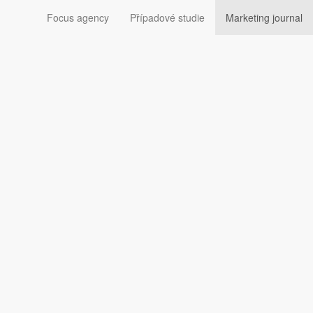
Focus agency
Případové studie
Marketing journal
pnost smyslových orgánů se snižuje
pnost smyslových orgánů se snižuje
Sledujte nás: