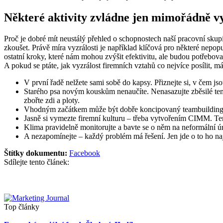
Některé aktivity zvládne jen mimořádně v
Proč je dobré mít neustálý přehled o schopnostech naší pracovní sk
zkoušet. Právě míra vyzrálosti je například klíčová pro některé nepop
ostatní kroky, které nám mohou zvýšit efektivitu, ale budou potřebov
A pokud se ptáte, jak vyzrálost firemních vztahů co nejvíce posílit, 
V první řadě nelžete sami sobě do kapsy. Přiznejte si, v čem js
Starého psa novým kouskům nenaučíte. Nenasazujte zběsilé tempo
zbořte zdi a ploty.
Vhodným začátkem může být dobře koncipovaný teambuilding. P
Jasně si vymezte firemní kulturu – třeba vytvořením CIMM. Ten 
Klima pravidelně monitorujte a bavte se o něm na neformální ú
A nezapomínejte – každý problém má řešení. Jen jde o to ho nají
Štítky dokumentu:
Facebook
Sdílejte tento článek:
Top články