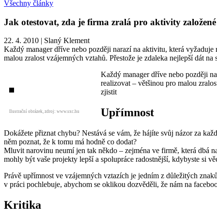
Všechny články
Jak otestovat, zda je firma zralá pro aktivity založe
22. 4. 2010
|
Slaný Klement
Každý manager dříve nebo později narazí na aktivitu, která vyžaduje ro
malou zralost vzájemných vztahů. Přestože je zdaleka nejlepší dát na sv
Každý manager dříve nebo později naraz
realizovat – většinou pro malou zralos
zjistit
Upřímnost
Ilustrační obrázek, zdroj: www.sxc.hu
Dokážete přiznat chybu? Nestává se vám, že hájíte svůj názor za každ
něm poznat, že k tomu má hodně co dodat?
Mluvit narovinu neumí jen tak někdo – zejména ve firmě, která dbá na
mohly být vaše projekty lepší a spolupráce radostnější, kdybyste si věc
Právě upřímnost ve vzájemných vztazích je jedním z důležitých znaků,
v práci pochlebuje, abychom se oklikou dozvěděli, že nám na faceb
Kritika