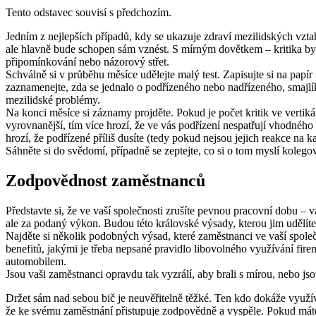
Tento odstavec souvisí s předchozím.
Jedním z nejlepších případů, kdy se ukazuje zdraví mezilidských vztah
ale hlavně bude schopen sám vznést. S mírným dovětkem – kritika by p
připomínkování nebo názorový střet.
Schválně si v průběhu měsíce udělejte malý test. Zapisujte si na papír
zaznamenejte, zda se jednalo o podřízeného nebo nadřízeného, smajlík
mezilidské problémy.
Na konci měsíce si záznamy projděte. Pokud je počet kritik ve vertik
vyrovnanější, tím více hrozí, že ve vás podřízení nespatřují vhodnéh
hrozí, že podřízené příliš dusíte (tedy pokud nejsou jejich reakce na 
Sáhněte si do svědomí, případně se zeptejte, co si o tom myslí koleg
Zodpovědnost zaměstnanců
Představte si, že ve vaší společnosti zrušíte pevnou pracovní dobu – 
ale za podaný výkon. Budou této královské výsady, kterou jim udělíte
Najděte si několik podobných výsad, které zaměstnanci ve vaší společ
benefitů, jakými je třeba nepsané pravidlo libovolného využívání fir
automobilem.
Jsou vaši zaměstnanci opravdu tak vyzrálí, aby brali s mírou, nebo j
Držet sám nad sebou bič je neuvěřitelně těžké. Ten kdo dokáže využív
že ke svému zaměstnání přistupuje zodpovědně a vyspěle. Pokud máte