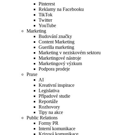
Pinterest
Reklamy na Facebooku
TikTok
Twitter
YouTube
Marketing
Budování značky
Content Marketing
Guerilla marketing
Marketing v neziskovém sektoru
Marketingové nástroje
Marketingový výzkum
Podpora prodeje
Praxe
AI
Kreativní inspirace
Legislativa
Případové studie
Reportáže
Rozhovory
Tipy na akce
Public Relations
Formy PR
Interní komunikace
Krizová komunikace