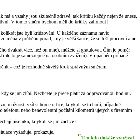
ak má a vztahy jsou skutečně zdravé, tak kritiku každý nejen že unese,
tivní. V tomto směru bychom měli do kritiky zahrnout i
a kolikrát jste byli kritizováni. U každého záznamu navíc
ejména v průběhu porad, kdy je větší šance, že se řeší pracovní a ne
ého dvakrát více, než on mne), můžete si gratulovat. Čím je poměr
ost (ale to je samozřejmě na osobním zvážení). V opačném případě
 změnit – což je rozhodně skvělý krok správným směrem.
 kdy se jim zlíbí. Nechcete je přece platit za odpracovanou hodinu,
, možnosti vzít si home office, kdykoli se to hodí, případně
o telefonu nebo benevolentní počítání kilometrů ujetých s firemním
nechají písemku, kdykoli se jim zachce?
situace vyžaduje, prokazuje,
"
Ten kdo dokáže využívat