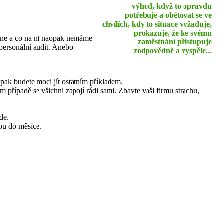
výhod, když to opravdu
potřebuje a obětovat se ve
chvílích, kdy to situace vyžaduje,
prokazuje, že ke svému
ádne a co na ni naopak nemáme
zaměstnání přistupuje
 personální audit. Anebo
zodpovědně a vyspěle...
 pak budete moci jít ostatním příkladem.
případě se všichni zapojí rádi sami. Zbavte vaši firmu strachu,
de.
ou do měsíce.