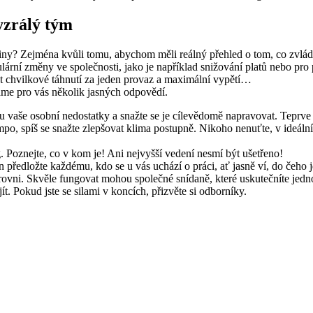
yzrálý tým
upiny? Zejména kvůli tomu, abychom měli reálný přehled o tom, co zvl
ulární změny ve společnosti, jako je například snižování platů nebo pro
at chvilkové táhnutí za jeden provaz a maximální vypětí…
máme pro vás několik jasných odpovědí.
ou vaše osobní nedostatky a snažte se je cílevědomě napravovat. Teprve
, spíš se snažte zlepšovat klima postupně. Nikoho nenuťte, v ideálním 
oznejte, co v kom je! Ani nejvyšší vedení nesmí být ušetřeno!
předložte každému, kdo se u vás uchází o práci, ať jasně ví, do čeho j
rovni. Skvěle fungovat mohou společné snídaně, které uskutečníte jedn
t. Pokud jste se silami v koncích, přizvěte si odborníky.