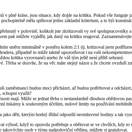
ů v plné kráse, jsou situace, kdy dojde na kritiku. Pokud vše funguje j
ochopitelně měla splňovat jedno základní kriterium, a to být konstruk
 přehnutý v polovině, kolikrát jste zkritizovali vy své spolupracovníky 
em pak můžete vyjádřit, jak daný na kritiku reagoval. Zaznamenávejte z
álním směru minimálně v poměru kolem 2:1 (tj. kritizoval jsem podřízen
o leadera, případně to může taktně upozorňovat i na vaši nekompetentn
každou kritiku vyrovnané) anebo že váš tým ještě není příliš sehraný.
ové. Třeba se dozvíte, že na věc máte stejný názor a že chcete ovzduší
vaši zaměstnanci budou moci přicházet, až budou potřebovat a odcházet,
, schopni využít?
nosti mají. Může se jednat třeba o nestandardně dlouhou obědovou pauzu
emní tiskárny k soukromým účelům, nulové limity na používání mobilníh
sou jako děti, kterým hodný třídní odpouští neomluvené hodiny a tak vy
at výhod, když to opravdu potřebuje a obětovat se ve chvílích, kdy to 
 takovýchto osob v týmu nadpoloviční většinu, můžete si gratulovat.