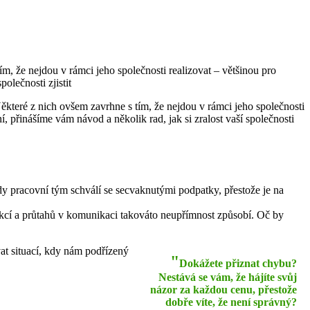
ím, že nejdou v rámci jeho společnosti realizovat – většinou pro
olečnosti zjistit
Některé z nich ovšem zavrhne s tím, že nejdou v rámci jeho společnosti
, přinášíme vám návod a několik rad, jak si zralost vaší společnosti
ady pracovní tým schválí se secvaknutými podpatky, přestože je na
rukcí a průtahů v komunikaci takováto neupřímnost způsobí. Oč by
vat situací, kdy nám podřízený
"
Dokážete přiznat chybu?
Nestává se vám, že hájíte svůj
názor za každou cenu, přestože
dobře víte, že není správný?