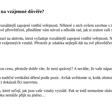
né na vzájemné důvěře?
zsáhlejší zapojení vnitřní veřejnosti. Některé z nich ovšem zavrhne s t
é přesvědčení, přinášíme vám návod a několik rad, jak si zralost vaší sp
í na aktivitu, která vyžaduje rozsáhlejší zapojení vnitřní veřejnosti. 
t vzájemných vztahů. Přestože je zdaleka nejlepší dát na své přesvědčení
ou cenu, přestože dobře víte, že není správný? A necítíte, že vaše náp
 tradiční vertikální dělení podle pozic. Avšak uvědomte si, kolik obst
i dokázali říci narovinu.
 které určují, jak jsou vaše vztahy vyzrálé. Pak se totiž nemusíme obá
ooku nemůže přijít na jméno…