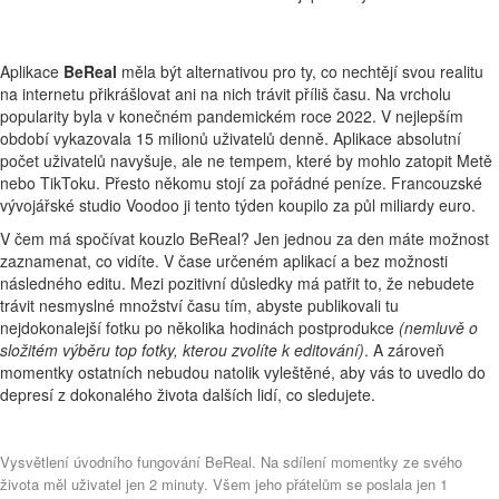
Aplikace
BeReal
měla být alternativou pro ty, co nechtějí svou realitu
na internetu přikrášlovat ani na nich trávit příliš času. Na vrcholu
popularity byla v konečném pandemickém roce 2022. V nejlepším
období vykazovala 15 milionů uživatelů denně. Aplikace absolutní
počet uživatelů navyšuje, ale ne tempem, které by mohlo zatopit Metě
nebo TikToku. Přesto někomu stojí za pořádné peníze. Francouzské
vývojářské studio Voodoo ji tento týden koupilo za půl miliardy euro.
V čem má spočívat kouzlo BeReal? Jen jednou za den máte možnost
zaznamenat, co vidíte. V čase určeném aplikací a bez možnosti
následného editu. Mezi pozitivní důsledky má patřit to, že nebudete
trávit nesmyslné množství času tím, abyste publikovali tu
nejdokonalejší fotku po několika hodinách postprodukce
(nemluvě o
složitém výběru top fotky, kterou zvolíte k editování)
. A zároveň
momentky ostatních nebudou natolik vyleštěné, aby vás to uvedlo do
depresí z dokonalého života dalších lidí, co sledujete.
Vysvětlení úvodního fungování BeReal. Na sdílení momentky ze svého
života měl uživatel jen 2 minuty.
Všem jeho přátelům se poslala jen 1