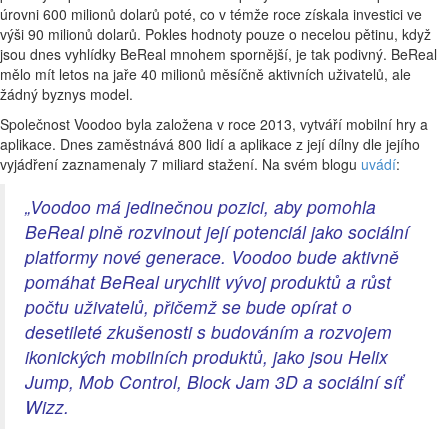
úrovni 600 milionů dolarů poté, co v témže roce získala investici ve
výši 90 milionů dolarů. Pokles hodnoty pouze o necelou pětinu, když
jsou dnes vyhlídky BeReal mnohem spornější, je tak podivný. BeReal
mělo mít letos na jaře 40 milionů měsíčně aktivních uživatelů, ale
žádný byznys model.
Společnost Voodoo byla založena v roce 2013, vytváří mobilní hry a
aplikace. Dnes zaměstnává 800 lidí a aplikace z její dílny dle jejího
vyjádření zaznamenaly 7 miliard stažení. Na svém blogu
uvádí
:
„Voodoo má jedinečnou pozici, aby pomohla
BeReal plně rozvinout její potenciál jako sociální
platformy nové generace. Voodoo bude aktivně
pomáhat BeReal urychlit vývoj produktů a růst
počtu uživatelů, přičemž se bude opírat o
desetileté zkušenosti s budováním a rozvojem
ikonických mobilních produktů, jako jsou Helix
Jump, Mob Control, Block Jam 3D a sociální síť
Wizz.