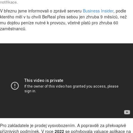
notifikace.
V březnu jsme informovali o zprávě serveru
Business Insider
, podle
kterého měl v tu chvíli BeReal přes sebou jen zhruba 9 měsíců, než
mu dojdou peníze nutné k provozu, včetně platů pro zhruba 60
zaměstnanců.
Pro zakladatele je prodej vysvobozením. A popravdě za překvapivě
příznivých podmínek. V roce
2022
se pohybovala valuace aplikace na