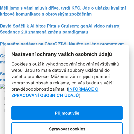
Měli jsme s vámi mluvit dříve, tvrdí KFC. Jde o ukázku kvalitní
krizové komunikace s obrovským zpožděním
David Spáčil k AI bitce Pitta s Cruisem: genAI video nástroj
Seedance 2.0 znamená změnu paradigmatu
Přestaňte nadávat na ChatGPT-5. Naučte se lépe promptovat
Nastavení ochrany vašich osobních údajů
Google Nano Banana nabízí dosud největší potenciál pro
marketing mezi genAI modely pro tvorbu obrázků
Cookies slouží k vyhodnocování chování návštěvníků
webu. Jsou to malé datové soubory ukládané do
Studie: Využívání generativní AI mezi spotřebiteli při online
vašeho prohlížeče. Můžeme vám s jejich pomocí
nakupování prudce roste
zobrazovat obsah a reklamy, co vás budou s větší
pravděpodobností zajímat. (
INFORMACE O
Copyright © 2004-2020 Focus Agency, s.r.o. Plné znění licenčních
ZPRACOVÁNÍ OSOBNÍCH ÚDAJŮ
).
podmínek. ISSN 1803-957X
Jakékoliv publikování, přebírání nebo šíření obsahu je bez
písemného souhlasu Focus Agency, s.r.o. zakázáno.
Přijmout vše
RSS 1
Štítky
Zpracování osobních údajů
Spravovat cookies
Pro inzerenty