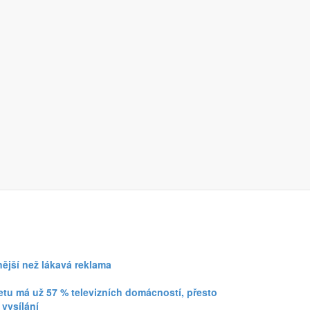
to konzumován mimo domácnosti.
nější než lákavá reklama
netu má už 57 % televizních domácností, přesto
 vysílání