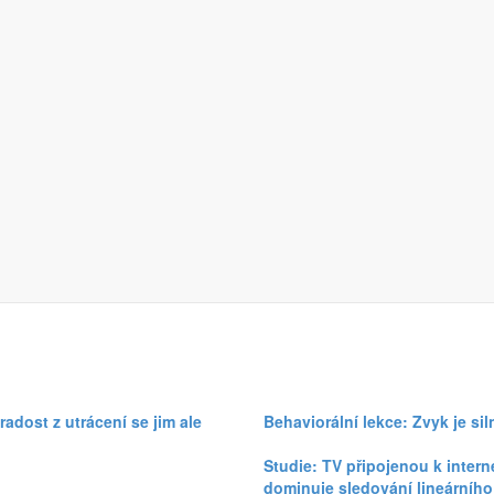
 sportovních a hudebních televizních stanic, jejichž obsah bývá čas
S 15+
2+
radost z utrácení se jim ale
Behaviorální lekce: Zvyk je sil
Studie: TV připojenou k inter
dominuje sledování lineárního