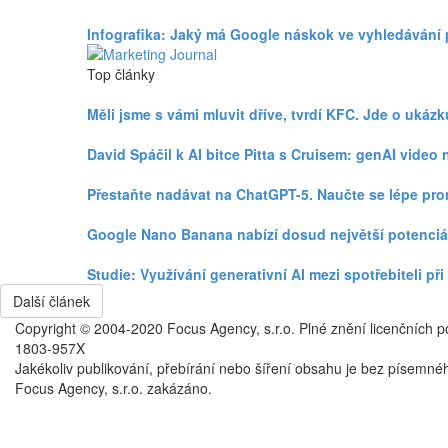
Infografika: Jaký má Google náskok ve vyhledávání
Top články
Měli jsme s vámi mluvit dříve, tvrdí KFC. Jde o uká
David Spáčil k AI bitce Pitta s Cruisem: genAI vid
Přestaňte nadávat na ChatGPT-5. Naučte se lépe pr
Google Nano Banana nabízí dosud největší potenciá
Studie: Využívání generativní AI mezi spotřebiteli p
Další článek
Copyright © 2004-2020 Focus Agency, s.r.o. Plné znění licenčních 
1803-957X
Jakékoliv publikování, přebírání nebo šíření obsahu je bez písemné
Focus Agency, s.r.o. zakázáno.