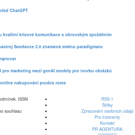
 před ChatGPT
zku kvalitní krizové komunikace s obrovským zpožděním
eo nástroj Seedance 2.0 znamená změnu paradigmatu
omptovat
l pro marketing mezi genAI modely pro tvorbu obrázků
ři online nakupování prudce roste
podmínek. ISSN
RSS 1
Štítky
ho souhlasu
Zpracování osobních údajů
Pro inzerenty
Kontakt
PR AGENTURA