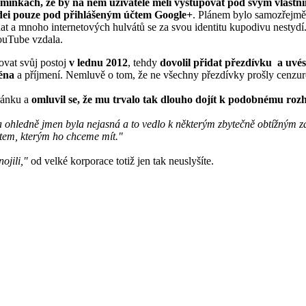
mínkách, že by na něm uživatelé měli vystupovat pod svým vlast
ei pouze pod přihlášeným účtem Google+
. Plánem bylo samozřejmě 
dat a mnoho internetových hulvátů se za svou identitu kupodivu nestydí. 
ouTube vzdala.
vat svůj postoj
v lednu 2012
, tehdy
dovolil přidat přezdívku a uvés
éna
a příjmení. Nemluvě o tom, že ne všechny přezdívky prošly cenzur
ránku a
omluvil se, že mu trvalo tak dlouho dojít k podobnému roz
ka ohledně jmen byla nejasná a to vedlo k některým zbytečně obtížným 
tem, kterým ho chceme mít."
ojili,"
od velké korporace totiž jen tak neuslyšíte.