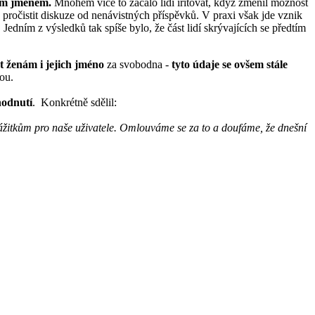
ním jménem.
Mnohem více to začalo lidi iritovat, když změnil možnost
pročistit diskuze od nenávistných příspěvků. V praxi však jde vznik
Jedním z výsledků tak spíše bylo, že část lidí skrývajících se předtím
t ženám i jejich jméno
za svobodna -
tyto údaje se ovšem stále
ou.
hodnutí
. Konkrétně sdělil:
zážitkům pro naše uživatele. Omlouváme se za to a doufáme, že dnešní