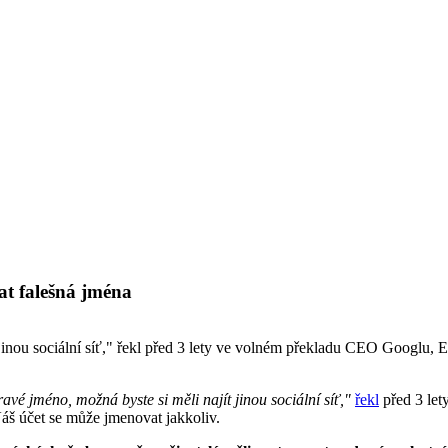
at falešná jména
jinou sociální síť," řekl před 3 lety ve volném překladu CEO Googlu, E
vé jméno, možná byste si měli najít jinou sociální síť,"
řekl
před 3 let
Váš účet se může jmenovat jakkoliv.