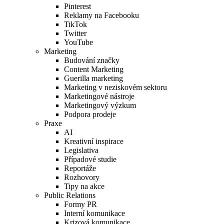
Pinterest
Reklamy na Facebooku
TikTok
Twitter
YouTube
Marketing
Budování značky
Content Marketing
Guerilla marketing
Marketing v neziskovém sektoru
Marketingové nástroje
Marketingový výzkum
Podpora prodeje
Praxe
AI
Kreativní inspirace
Legislativa
Případové studie
Reportáže
Rozhovory
Tipy na akce
Public Relations
Formy PR
Interní komunikace
Krizová komunikace