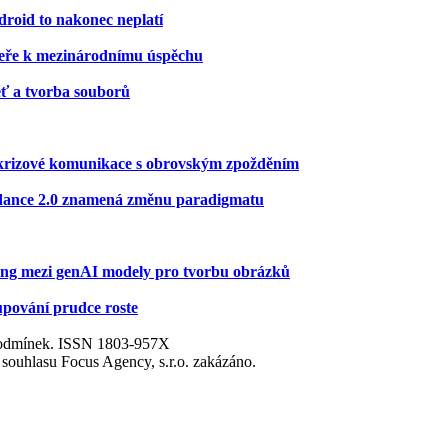
roid to nakonec neplatí
eře k mezinárodnímu úspěchu
ěť a tvorba souborů
ní krizové komunikace s obrovským zpožděním
Seedance 2.0 znamená změnu paradigmatu
ting mezi genAI modely pro tvorbu obrázků
kupování prudce roste
 podmínek. ISSN 1803-957X
 souhlasu Focus Agency, s.r.o. zakázáno.