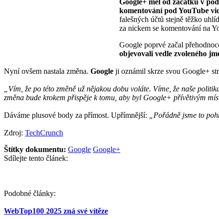
Google+ měl od začátku v pod
komentování pod YouTube vid
falešných účtů stejně těžko uhlí
za nickem se komentování na Y
Google poprvé začal přehodnoco
objevovali vedle zvoleného jm
Nyní ovšem nastala změna.
Google
ji oznámil skrze svou Google+ st
„
Vím, že po této změně už nějakou dobu voláte. Víme, že naše politi
změna bude krokem přispěje k tomu, aby byl Google+ přívětivým mís
Dáváme plusové body za přímost. Upřímnější:
„
Pořádně jsme to pohn
Zdroj:
TechCrunch
Štítky dokumentu:
Google
Google+
Sdílejte tento článek:
Podobné články:
WebTop100 2025 zná své vítěze