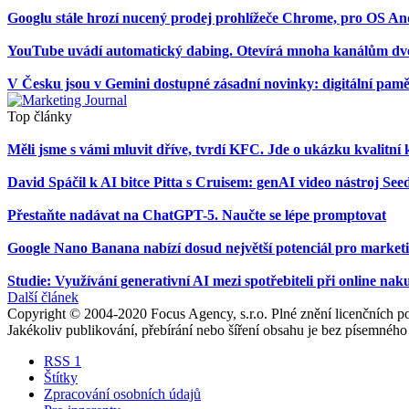
Googlu stále hrozí nucený prodej prohlížeče Chrome, pro OS And
YouTube uvádí automatický dabing. Otevírá mnoha kanálům dv
V Česku jsou v Gemini dostupné zásadní novinky: digitální pam
Top články
Měli jsme s vámi mluvit dříve, tvrdí KFC. Jde o ukázku kvalit
David Spáčil k AI bitce Pitta s Cruisem: genAI video nástroj 
Přestaňte nadávat na ChatGPT-5. Naučte se lépe promptovat
Google Nano Banana nabízí dosud největší potenciál pro marke
Studie: Využívání generativní AI mezi spotřebiteli při online na
Další článek
Copyright © 2004-2020 Focus Agency, s.r.o. Plné znění licenčních
Jakékoliv publikování, přebírání nebo šíření obsahu je bez písemného
RSS 1
Štítky
Zpracování osobních údajů