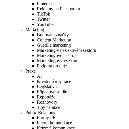
Pinterest
Reklamy na Facebooku
TikTok
Twitter
YouTube
Marketing
Budování značky
Content Marketing
Guerilla marketing
Marketing v neziskovém sektoru
Marketingové nástroje
Marketingový výzkum
Podpora prodeje
Praxe
AI
Kreativní inspirace
Legislativa
Případové studie
Reportáže
Rozhovory
Tipy na akce
Public Relations
Formy PR
Interní komunikace
Krizová komunikace