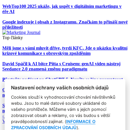
WebTop100 2025 ukáže, jak uspět v digitálním marketingu v
éře AI
Google indexuje i obsah z Instagramu. Značkám to přináší nové
příležitosti
Top články
Měli jsme s vámi mluvit dříve, tvrdí KFC. Jde o ukázku kvalitní
krizové komunikace s obrovským zpožděním
David Spáčil k AI bitce Pitta s Cruisem: genAI video nástroj
Seedance 2.0 znamená změnu paradigmatu
Přestaňte nadávat na ChatGPT-5. Naučte se lépe promptovat
Nastavení ochrany vašich osobních údajů
Google Nano Banana nabízí dosud největší potenciál pro
marketing mezi genAI modely pro tvorbu obrázků
Cookies slouží k vyhodnocování chování návštěvníků
webu. Jsou to malé datové soubory ukládané do
Studie: Využívání generativní AI mezi spotřebiteli při online
vašeho prohlížeče. Můžeme vám s jejich pomocí
nakupování prudce roste
zobrazovat obsah a reklamy, co vás budou s větší
‹ Zpět
Všechny články
pravděpodobností zajímat. (
INFORMACE O
ZPRACOVÁNÍ OSOBNÍCH ÚDAJŮ
).