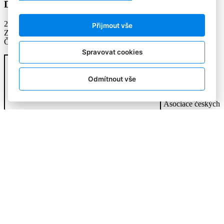
DPD si stěžuje na reklamu České pošty
29. 11. 2011
|
BoB
Přijmout vše
Zásilková společnost DPD podala stížnost na reklamní kampaň
České pošty. Prý okopírovala tu jejich.
Spravovat cookies
Expresní
zásilková služba
Direct Parcel
Odmítnout vše
Distribution
(DPD) podala u
Asociace českých
reklamních
agentur stížnost
na reklamu České
pošty, která je
jejím největším
konkurentem. Firmě se nělíbí reklamní kampaň Revoluce v
doručování zaměřená na balíkovou přepravu. Česká pošta ji prý
okopírovala.
DPD požaduje, aby byla reklama úplně stažena a nebyla nadále
prezentována. Podle firmy je jednání pošty neetické a nemorální. S
reklamou prý přišla jako první. Česká pošta se však brání tím, že
kampaň připravovala dávno před tím, než podobný nápad uvedla