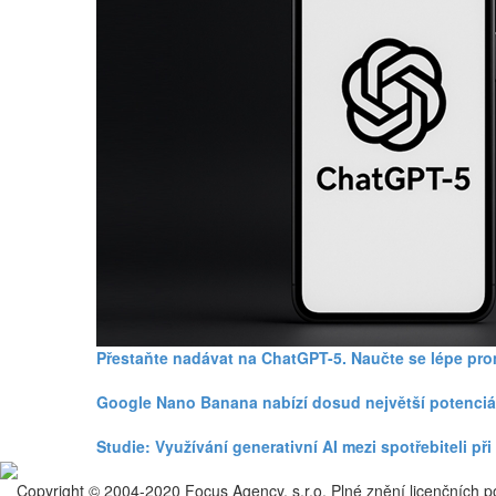
Přestaňte nadávat na ChatGPT-5. Naučte se lépe pr
Google Nano Banana nabízí dosud největší potenciá
Studie: Využívání generativní AI mezi spotřebiteli p
Copyright © 2004-2020 Focus Agency, s.r.o. Plné znění licenčních 