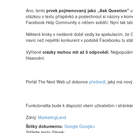
Ano, tento
prvek pojmenovaný jako
„
Ask Question"
u
otázkou v textu příspěvků a poslechnout si názory v kome
Facebook Help Community o něčem svědčí. Nyní tak tato
Některé kroky v nedávné době vedly ke spekulacím, že Go
navíc než největší konkurent v podobě Facebooku tu stál
Vyřčené
otázky mohou mít až 5 odpovědí
. Nejpopulárn
hlasování.
Portál The Next Web už dokonce
předvedl
, jaký má nový
Funkcionalita bude k dispozici všem uživatelům i stránk
Zdroj:
MarketingLand
Štítky dokumentu:
Google
Google+
Sdílejte tento článek: