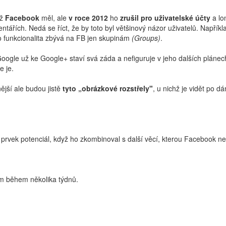
ž
Facebook
měl, ale
v roce 2012
ho
zrušil
pro uživatelské účty
a lo
ntářích. Nedá se říct, že by toto byl většinový názor uživatelů. Napří
 funkcionalita zbývá na FB jen skupinám
(Groups)
.
ogle už ke Google+ staví svá záda a nefiguruje v jeho dalších plánech
e je.
ější ale budou jistě
tyto
„
obrázkové rozstřely"
, u nichž je vidět po 
 prvek potenciál, když ho zkombinoval s další věcí, kterou Facebook ne
ám během několika týdnů.