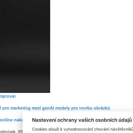
omptovat
l pro marketing mezi genAI modely pro tvorbu obrázků
ři online nakupování prudce roste
Nastavení ochrany vašich osobních údajů
Cookies slouží k vyhodnocování chování návštěvník
podmínek. ISSN
RSS 1