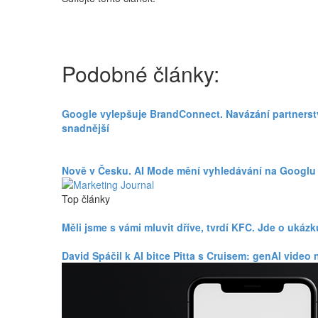
Podobné články:
Google vylepšuje BrandConnect. Navázání partnerst
snadnější
Nově v Česku. AI Mode mění vyhledávání na Googlu
Top články
Měli jsme s vámi mluvit dříve, tvrdí KFC. Jde o uká
David Spáčil k AI bitce Pitta s Cruisem: genAI vid