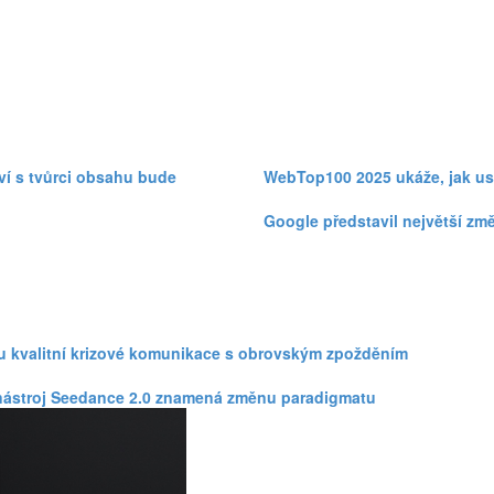
ví s tvůrci obsahu bude
WebTop100 2025 ukáže, jak usp
Google představil největší zm
zku kvalitní krizové komunikace s obrovským zpožděním
eo nástroj Seedance 2.0 znamená změnu paradigmatu