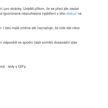
ni i pro stránky. Uváděl přitom, že se přeci jde zeptat
klad ignorovaná nesouhlasná vyjádření v této
diskuzi
na
. I tato malá změna ale naznačuje, že vůle dát něco
dání odpovědi ve spodní části snímků dosavadní stav
má - tedy s GIFy.