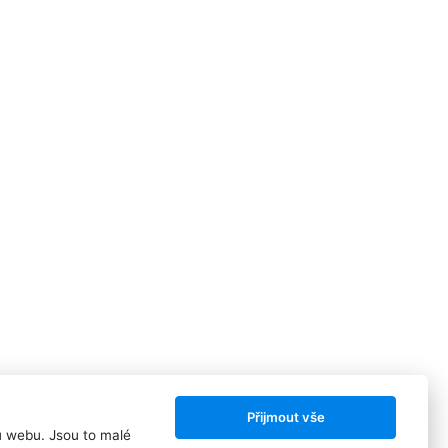
Přijmout vše
ů webu. Jsou to malé
Sledujte nás: