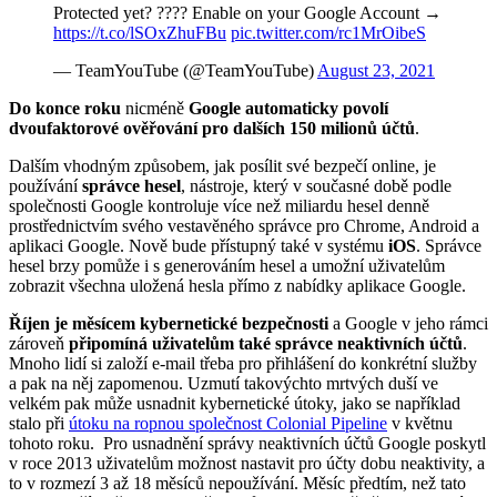
Protected yet? ???? Enable on your Google Account →
https://t.co/lSOxZhuFBu
pic.twitter.com/rc1MrOibeS
— TeamYouTube (@TeamYouTube)
August 23, 2021
Do konce roku
nicméně
Google automaticky povolí
dvoufaktorové ověřování pro dalších 150 milionů účtů
.
Dalším vhodným způsobem, jak posílit své bezpečí online, je
používání
správce hesel
, nástroje, který v současné době podle
společnosti Google kontroluje více než miliardu hesel denně
prostřednictvím svého vestavěného správce pro Chrome, Android a
aplikaci Google. Nově bude přístupný také v systému
iOS
. Správce
hesel brzy pomůže i s generováním hesel a umožní uživatelům
zobrazit všechna uložená hesla přímo z nabídky aplikace Google.
Říjen je měsícem kybernetické bezpečnosti
a Google v jeho rámci
zároveň
připomíná uživatelům také správce neaktivních účtů
.
Mnoho lidí si založí e-mail třeba pro přihlášení do konkrétní služby
a pak na něj zapomenou. Uzmutí takovýchto mrtvých duší ve
velkém pak může usnadnit kybernetické útoky, jako se například
stalo při
útoku na ropnou společnost Colonial Pipeline
v květnu
tohoto roku. Pro usnadnění správy neaktivních účtů Google poskytl
v roce 2013 uživatelům možnost nastavit pro účty dobu neaktivity, a
to v rozmezí 3 až 18 měsíců nepoužívání. Měsíc předtím, než tato