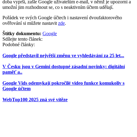
doba vyprší, zašle Google uživatelům e-mail, v němž je upozorní a
umožní jim rozhodnout se, co s neaktivním účtem udělají.
Pořádek ve svých Google účtech i nastavení dvoufaktorového
ověřování si můžete nastavit
zde
.
Štítky dokumentu:
Google
Sdílejte tento článek:
Podobné články:
Google představil největší změnu ve vyhledávání za 25 let...
V Česku jsou v Gemini dostupné zásadní novinky: digitální
paměť a..
Google Vids odemykají pokročilé video funkce komukoliv s
Google účtem
WebTop100 2025 zná své vítěze