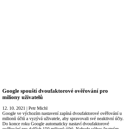
Google spouští dvoufaktorové ověřování pro
miliony uživatelů
12. 10. 2021
|
Petr Michl
Google ve výchozím nastavení zapíná dvoufaktorové ověřování u
milionů účtů a vyzývá uživatele, aby spravovali své neaktivní účty.
Do konce roku Google automaticky nastaví dvoufaktorové
ověřování pro dalších 150 milionů účtů. Nebude vůbec špatným