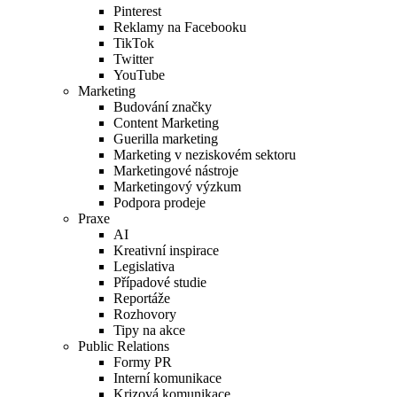
Pinterest
Reklamy na Facebooku
TikTok
Twitter
YouTube
Marketing
Budování značky
Content Marketing
Guerilla marketing
Marketing v neziskovém sektoru
Marketingové nástroje
Marketingový výzkum
Podpora prodeje
Praxe
AI
Kreativní inspirace
Legislativa
Případové studie
Reportáže
Rozhovory
Tipy na akce
Public Relations
Formy PR
Interní komunikace
Krizová komunikace