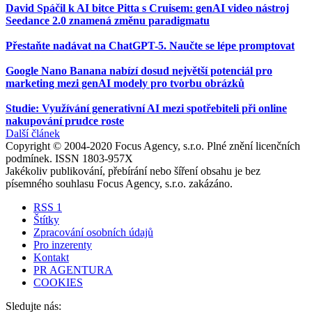
David Spáčil k AI bitce Pitta s Cruisem: genAI video nástroj
Seedance 2.0 znamená změnu paradigmatu
Přestaňte nadávat na ChatGPT-5. Naučte se lépe promptovat
Google Nano Banana nabízí dosud největší potenciál pro
marketing mezi genAI modely pro tvorbu obrázků
Studie: Využívání generativní AI mezi spotřebiteli při online
nakupování prudce roste
Další článek
Copyright © 2004-2020 Focus Agency, s.r.o. Plné znění licenčních
podmínek. ISSN 1803-957X
Jakékoliv publikování, přebírání nebo šíření obsahu je bez
písemného souhlasu Focus Agency, s.r.o. zakázáno.
RSS 1
Štítky
Zpracování osobních údajů
Pro inzerenty
Kontakt
PR AGENTURA
COOKIES
Sledujte nás: