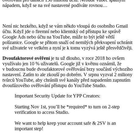
nápadem, když se na své nastavené podíváte rovnou…
Není nic hezkého, když se vám někdo vloupá do osobního Gmail
účtu. Když jde o firemní nebo klientský od přístupu ke správě
Google Ads nebo účtu na YouTube, může to být ještě větší
polízanice. Google se přitom snaží od nemilých překvapení uchránit
své uživatele ve velkém a nyní je k tomu vyzývá ještě přesvědčivěji.
Dvoufaktorové ověření
je tu už dlouho, v roce 2018 ho ovšem
využívalo jen 10 % uživatelů. Google již v květnu oznámil, že
v budoucnu bude dvoufaktorové ověřování brzy součástí výchozího
nastavení. Zatím to ale zkouší po dobrém. V srpnu vyzval 2 miliony
tvůrců YouTube, aby chránili své kanály před napadením zapnutím
dvoufázového ověřování přístupu do YouTube Studio.
Important Security Update for YPP Creators:
Starting Nov 1st, you’ll be *required* to turn on 2-step
verification to access Studio.
We want to help keep your account safe & 2SV is an
important step!