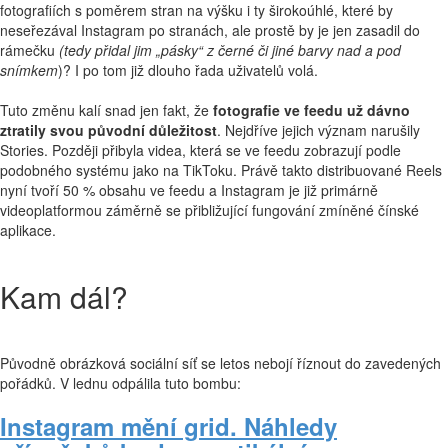
fotografiích s poměrem stran na výšku i ty širokoúhlé, které by
neseřezával Instagram po stranách, ale prostě by je jen zasadil do
rámečku
(tedy přidal jim „pásky“ z černé či jiné barvy nad a pod
snímkem
)? I po tom již dlouho řada uživatelů volá.
Tuto změnu kalí snad jen fakt, že
fotografie ve feedu už dávno
ztratily svou původní důležitost
. Nejdříve jejich význam narušily
Stories. Později přibyla videa, která se ve feedu zobrazují podle
podobného systému jako na TikToku. Právě takto distribuované Reels
nyní tvoří 50 % obsahu ve feedu a Instagram je již primárně
videoplatformou záměrně se přibližující fungování zmíněné čínské
aplikace.
Kam dál?
Původně obrázková sociální síť se letos nebojí říznout do zavedených
pořádků. V lednu odpálila tuto bombu:
Instagram mění grid. Náhledy