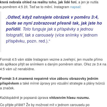
která nebrala ohled na realitu toho, jak lidé fotí
, a jen je nutila
s poměrem 4:5 žít. Teď se to mění. Instagram
napsal
:
„
Odteď, když nahrajete obrázek v poměru 3:4,
bude se nyní zobrazovat přesně tak, jak jste ho
pořídili
. Toto funguje jak s příspěvky s jednou
fotografií, tak s carousely
(více snímky v jednom
příspěvku, pozn. red.).“
Formát 4:5 vám stále Instagram vezme a zveřejní, jen musíte přímo
do aplikace přijít se snímkem s daným poměrem stran. Ořez ze 3:4 na
4:5 vám už nenabídne.
Formát 3:4 znamená nepatrně více záboru obrazovky jedním
příspěvkem
a také mírné úpravy pro vizuální strategie a plány tvůrců
a značek.
Každopádně je popsaná úprava
vítězstvím hlasu rozumu.
Co přijde příště? Že by možnost mít v jednom carouselu po