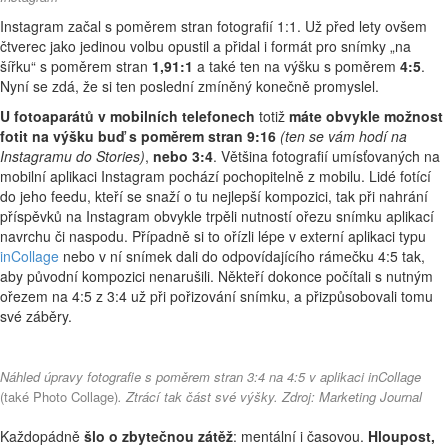
Instagram začal s poměrem stran fotografií 1:1. Už před lety ovšem
čtverec jako jedinou volbu opustil a přidal i formát pro snímky „na
šířku“ s poměrem stran
1,91:1
a také ten na výšku s poměrem
4:5
.
Nyní se zdá, že si ten poslední zmíněný konečně promyslel.
U fotoaparátů v mobilních telefonech
totiž
máte obvykle možnost
fotit na výšku buď s poměrem stran 9:16
(ten se vám hodí na
Instagramu do Stories)
,
nebo 3:4
. Většina fotografií umísťovaných na
mobilní aplikaci Instagram pochází pochopitelně z mobilu. Lidé fotící
do jeho feedu, kteří se snaží o tu nejlepší kompozici, tak při nahrání
příspěvků na Instagram obvykle trpěli nutností ořezu snímku aplikací
navrchu či naspodu. Případně si to ořízli lépe v externí aplikaci typu
inCollage
nebo v ní snímek dali do odpovídajícího rámečku 4:5 tak,
aby původní kompozici nenarušili. Někteří dokonce počítali s nutným
ořezem na 4:5 z 3:4 už při pořizování snímku, a přizpůsobovali tomu
své záběry.
Náhled úpravy fotografie s poměrem stran 3:4 na 4:5 v aplikaci inCollage
(také Photo Collage)
. Ztrácí tak část své výšky. Zdroj: Marketing Journal
Každopádně
šlo o zbytečnou zátěž
: mentální i časovou.
Hloupost,