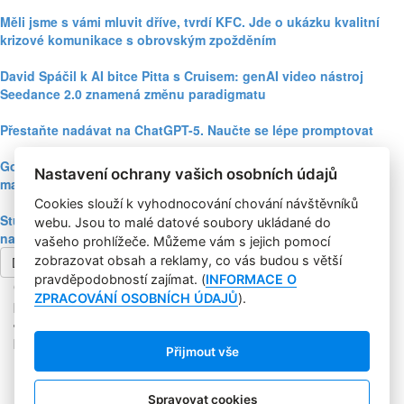
Měli jsme s vámi mluvit dříve, tvrdí KFC. Jde o ukázku kvalitní
krizové komunikace s obrovským zpožděním
David Spáčil k AI bitce Pitta s Cruisem: genAI video nástroj
Seedance 2.0 znamená změnu paradigmatu
Přestaňte nadávat na ChatGPT-5. Naučte se lépe promptovat
Google Nano Banana nabízí dosud největší potenciál pro
Nastavení ochrany vašich osobních údajů
marketing mezi genAI modely pro tvorbu obrázků
Cookies slouží k vyhodnocování chování návštěvníků
Studie: Využívání generativní AI mezi spotřebiteli při online
webu. Jsou to malé datové soubory ukládané do
nakupování prudce roste
vašeho prohlížeče. Můžeme vám s jejich pomocí
zobrazovat obsah a reklamy, co vás budou s větší
Další článek
pravděpodobností zajímat. (
INFORMACE O
Copyright © 2004-2020 Focus Agency, s.r.o. Plné znění licenčních
ZPRACOVÁNÍ OSOBNÍCH ÚDAJŮ
).
podmínek. ISSN 1803-957X
Jakékoliv publikování, přebírání nebo šíření obsahu je bez
písemného souhlasu Focus Agency, s.r.o. zakázáno.
Přijmout vše
RSS 1
Štítky
Zpracování osobních údajů
Spravovat cookies