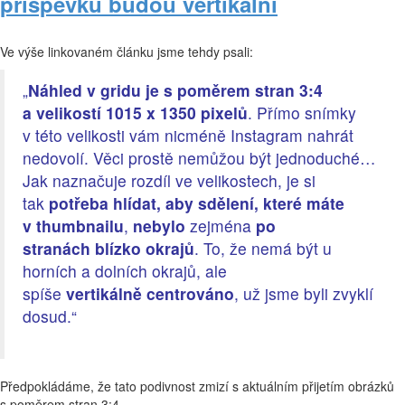
příspěvků budou vertikální
Ve výše linkovaném článku jsme tehdy psali:
„
Náhled v gridu je s poměrem stran 3:4
a velikostí 1015 x 1350 pixelů
. Přímo snímky
v této velikosti vám nicméně Instagram nahrát
nedovolí. Věci prostě nemůžou být jednoduché…
Jak naznačuje rozdíl ve velikostech, je si
tak
potřeba
hlídat, aby
sdělení, které máte
v thumbnailu
,
nebylo
zejména
po
stranách
blízko okrajů
. To, že nemá být u
horních a dolních okrajů, ale
spíše
vertikálně
centrováno
, už jsme byli zvyklí
dosud.“
Předpokládáme, že tato podivnost zmizí s aktuálním přijetím obrázků
s poměrem stran 3:4.