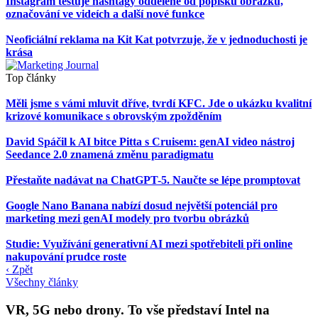
Instagram testuje hashtagy oddělené od popisků obrázků,
označování ve videích a další nové funkce
Neoficiální reklama na Kit Kat potvrzuje, že v jednoduchosti je
krása
Top články
Měli jsme s vámi mluvit dříve, tvrdí KFC. Jde o ukázku kvalitní
krizové komunikace s obrovským zpožděním
David Spáčil k AI bitce Pitta s Cruisem: genAI video nástroj
Seedance 2.0 znamená změnu paradigmatu
Přestaňte nadávat na ChatGPT-5. Naučte se lépe promptovat
Google Nano Banana nabízí dosud největší potenciál pro
marketing mezi genAI modely pro tvorbu obrázků
Studie: Využívání generativní AI mezi spotřebiteli při online
nakupování prudce roste
‹ Zpět
Všechny články
VR, 5G nebo drony. To vše představí Intel na