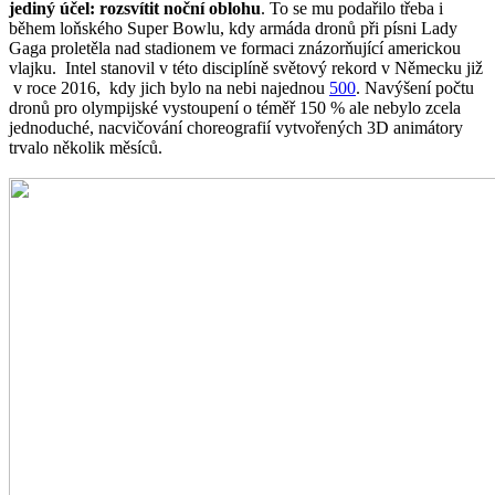
jediný účel: rozsvítit noční oblohu
. To se mu podařilo třeba i
během loňského Super Bowlu, kdy armáda dronů při písni Lady
Gaga proletěla nad stadionem ve formaci znázorňující americkou
vlajku. Intel stanovil v této disciplíně světový rekord v Německu již
v roce 2016, kdy jich bylo na nebi najednou
500
. Navýšení počtu
dronů pro olympijské vystoupení o téměř 150 % ale nebylo zcela
jednoduché, nacvičování choreografií vytvořených 3D animátory
trvalo několik měsíců.