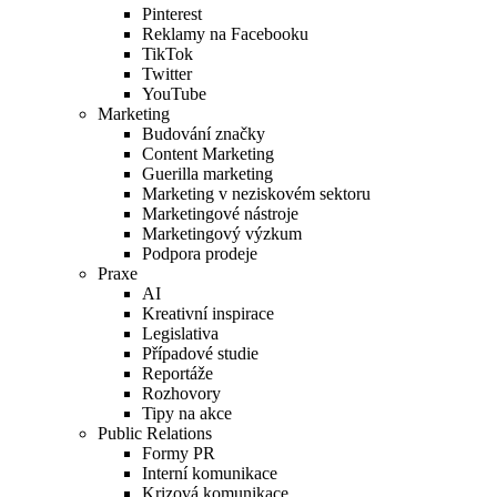
Pinterest
Reklamy na Facebooku
TikTok
Twitter
YouTube
Marketing
Budování značky
Content Marketing
Guerilla marketing
Marketing v neziskovém sektoru
Marketingové nástroje
Marketingový výzkum
Podpora prodeje
Praxe
AI
Kreativní inspirace
Legislativa
Případové studie
Reportáže
Rozhovory
Tipy na akce
Public Relations
Formy PR
Interní komunikace
Krizová komunikace