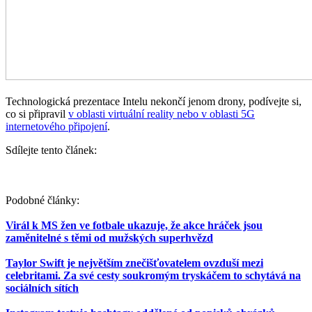
Technologická prezentace Intelu nekončí jenom drony, podívejte si,
co si připravil
v oblasti virtuální reality nebo v oblasti 5G
internetového připojení
.
Sdílejte tento článek:
Podobné články:
Virál k MS žen ve fotbale ukazuje, že akce hráček jsou
zaměnitelné s těmi od mužských superhvězd
Taylor Swift je největším znečišťovatelem ovzduší mezi
celebritami. Za své cesty soukromým tryskáčem to schytává na
sociálních sítích