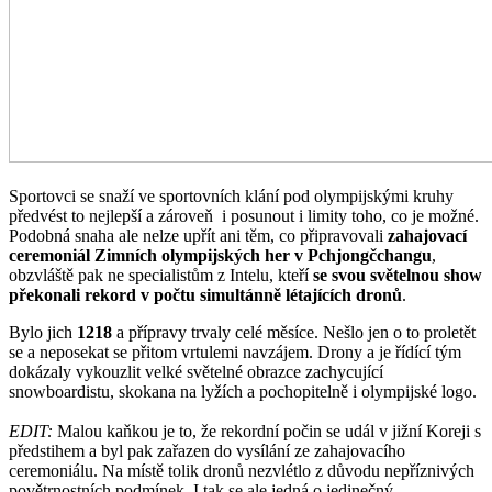
Sportovci se snaží ve sportovních klání pod olympijskými kruhy
předvést to nejlepší a zároveň i posunout i limity toho, co je možné.
Podobná snaha ale nelze upřít ani těm, co připravovali
zahajovací
ceremoniál Zimních olympijských her v Pchjongčchangu
,
obzvláště pak ne specialistům z Intelu, kteří
se svou světelnou show
překonali rekord v počtu simultánně létajících dronů
.
Bylo jich
1218
a přípravy trvaly celé měsíce. Nešlo jen o to proletět
se a neposekat se přitom vrtulemi navzájem. Drony a je řídící tým
dokázaly vykouzlit velké světelné obrazce zachycující
snowboardistu, skokana na lyžích a pochopitelně i olympijské logo.
EDIT:
Malou kaňkou je to, že rekordní počin se udál v jižní Koreji s
předstihem a byl pak zařazen do vysílání ze zahajovacího
ceremoniálu. Na místě tolik dronů nezvlétlo z důvodu nepříznivých
povětrnostních podmínek. I tak se ale jedná o jedinečný