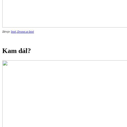
Zdroje:
Intel
,
Drones at Intel
Kam dál?