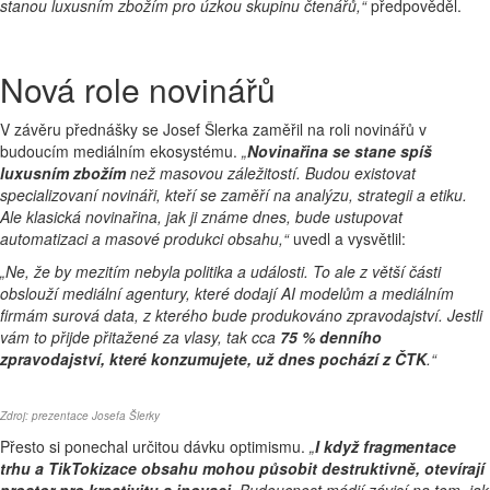
stanou luxusním zbožím pro úzkou skupinu čtenářů,“
předpověděl.
Nová role novinářů
V závěru přednášky se Josef Šlerka zaměřil na roli novinářů v
budoucím mediálním ekosystému.
„
Novinařina se stane spíš
luxusním zbožím
než masovou záležitostí. Budou existovat
specializovaní novináři, kteří se zaměří na analýzu, strategii a etiku.
Ale klasická novinařina, jak ji známe dnes, bude ustupovat
automatizaci a masové produkci obsahu,“
uvedl a vysvětlil:
„Ne, že by mezitím nebyla politika a události. To ale z větší části
obslouží mediální agentury, které dodají AI modelům a mediálním
firmám surová data, z kterého bude produkováno zpravodajství. Jestli
vám to přijde přitažené za vlasy, tak cca
75 % denního
zpravodajství, které konzumujete, už dnes pochází z ČTK
.“
Zdroj: prezentace Josefa Šlerky
Přesto si ponechal určitou dávku optimismu.
„
I když fragmentace
trhu a TikTokizace obsahu mohou působit destruktivně, otevírají