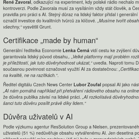
René Zavoral
, odkazující na experiment, kdy polské rádio nechalo m
kontroverzi. Podle Zavorala musí za vysíláním vždy stát člověk, a Čes
pravidla pro práci s AI. Stejný důraz na lidský faktor přidal i generáln
označil investice do kvalitních tvůrců za klíčové.
„Musíme tvořit obsah
všechny,“
vysvětlil Grunt.
Certifikace „made by human“
Generální ředitelka Economie
Lenka Černá
vidí cestu ke zvýšení důvě
garantovala lidský původ obsahu,.
„Velké platformy mají problém rozl
je příležitostí, jak tuto důvěryhodnost ukázat,“
uvedla. Naproti tomu D
současnou povinnost označovat využití AI za dostatečnou:
„Certifika
na kvalitě, ne na razítkách.“
.
Ředitel digitálu Czech News Center
Lubor Zoufal
popsal AI jako nástr
„AI nám pomáhá například při přetváření rádiového obsahu na online
že důvěra publika závisí na lidské práci.
„AI rozkolísává důvěryhodnos
šanci tuto důvěru posílit právě díky lidem.“
Důvěra uživatelů v AI
Podle výzkumu agentur ResSolution Group a Nielsen, prezentovaného
uživatelů (51 %) nedůvěřuje obsahu vytvářenému AI. Jen desetina podp