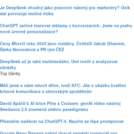
Je DeepSeek vhodný jako pracovní nástroj pro marketéry? Únik
dat potvrzuje možná rizika
ChatGPT začíná testovat reklamy v konverzacích. Jsme na prahu
nové úrovně personalizace?
Ceny Mluvčí roku 2024 jsou rozdány. Zvítězili Jakub Ghanem,
Šárka Nevoralová a PR tým ČEZ
DeepSeek už je také multimodální. Umí tvořit a analyzovat
obrázky
Top články
Měli jsme s vámi mluvit dříve, tvrdí KFC. Jde o ukázku kvalitní
krizové komunikace s obrovským zpožděním
David Spáčil k AI bitce Pitta s Cruisem: genAI video nástroj
Seedance 2.0 znamená změnu paradigmatu
Přestaňte nadávat na ChatGPT-5. Naučte se lépe promptovat
Google Nano Banana nabízí dosud největší potenciál pro