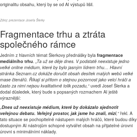
originalitu obsahu, který by se od AI výstupů lišil.
Zdroj: prezentace Josefa Šlerky
Fragmentace trhu a ztráta
společného rámce
Jedním z hlavních témat Šlerkovy přednášky byla
fragmentace
mediálního trhu
.
„Ta už se děje dnes. V podstatě neexistuje jedno
velké online médium, které by bylo jasným lídrem trhu… Hlavní
stránka Seznam.cz dokáže doručit obsah desítek malých webů velké
mase čtenářů. Říkají si přitom o stejnou pozornost jako velcí hráči a
často za nimi nejsou kvalitativně tolik pozadu,“
uvedl Josef Šlerka a
dodal důsledek, který bude s popsaných rozmachem AI ještě
výraznější:
„
Dnes už neexistuje médium, které by dokázalo sjednotit
veřejnou debatu. Veřejný prostor, jak jsme ho znali, mizí
,“
řekl. A
tato situace se pochopitelně nástupem malých hráčů, které budou díky
dostupným AI nástrojům schopné vytvářet obsah na přijatelné úrovni
úrovni s minimálními náklady.