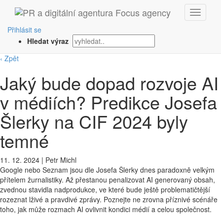
Přihlásit se
Hledat výraz
‹ Zpět
Jaký bude dopad rozvoje AI
v médiích? Predikce Josefa
Šlerky na CIF 2024 byly
temné
11. 12. 2024
|
Petr Michl
Google nebo Seznam jsou dle Josefa Šlerky dnes paradoxně velkým
přítelem žurnalistiky. Až přestanou penalizovat AI generovaný obsah,
zvednou stavidla nadprodukce, ve které bude ještě problematičtější
rozeznat lživé a pravdivé zprávy. Poznejte ne zrovna příznivé scénáře
toho, jak může rozmach AI ovlivnit kondici médií a celou společnost.