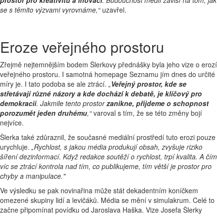
prostor pro kreativitu a inovaci
. Budoucnost médií závisí na tom, jak
se s těmito výzvami vyrovnáme,“
uzavřel.
Eroze veřejného prostoru
Zřejmě nejtemnějším bodem Šlerkovy přednášky byla jeho vize o erozí
veřejného prostoru. I samotná homepage Seznamu jím dnes do určité
míry je. I tato podoba se ale ztrácí.
„
Veřejný prostor, kde se
střetávají různé názory a kde dochází k debatě, je klíčový pro
demokracii
. Jakmile tento prostor
zanikne, přijdeme o schopnost
porozumět jeden druhému
,“
varoval s tím, že se této změny bojí
nejvíce.
Šlerka také zdůraznil, že současné mediální prostředí tuto erozi pouze
urychluje.
„
Rychlost, s jakou média produkují obsah, zvyšuje riziko
šíření dezinformací. Když redakce soutěží o rychlost, trpí kvalita. A čím
víc se ztrácí kontrola nad tím, co publikujeme, tím větší je prostor pro
chyby a manipulace."
Ve výsledku se pak novinařina může stát dekadentním koníčkem
omezené skupiny lidí a levičáků. Média se mění v simulakrum. Celé to
začne připomínat povídku od Jaroslava Haška. Vize Josefa Šlerky