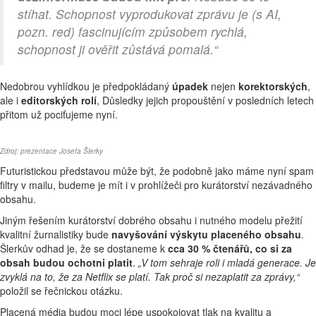
stíhat. Schopnost vyprodukovat zprávu je (s AI,
pozn. red) fascinujícím způsobem rychlá,
schopnost ji ověřit zůstává pomalá.“
Nedobrou vyhlídkou je předpokládaný
úpadek
nejen
korektorských
,
ale i
editorských
rolí
, Důsledky jejich propouštění v posledních letech
přitom už pociťujeme nyní.
Zdroj: prezentace Josefa Šlerky
Futuristickou představou může být, že podobně jako máme nyní spam
filtry v mailu, budeme je mít i v prohlížeči pro kurátorství nezávadného
obsahu.
Jiným řešením kurátorství dobrého obsahu i nutného modelu přežití
kvalitní žurnalistiky bude
navyšování výskytu placeného obsahu
.
Šlerkův odhad je, že se dostaneme k
cca 30 % čtenářů, co si za
obsah budou ochotni platit
.
„V tom sehraje roli i mladá generace. Je
zvyklá na to, že za Netflix se platí. Tak proč si nezaplatit za zprávy,“
položil se řečnickou otázku.
Placená média budou moci lépe uspokojovat tlak na kvalitu a