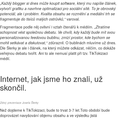
„Každý blogger si dnes může koupit software, který mu napíše článek,
vytvoří grafiku a navrhne optimalizaci pro sociální sítě. To je obrovský
potenciál, ale i problém. Kvalita obsahu se rozmělní a mediální trh se
fragmentuje do tisíců malých ostrůvků,“
varoval.
Fragmentace podle něj ovlivní i vztah čtenářů k médiím.
„Ztratíme
schopnost vést společnou debatu. Ve chvíli, kdy každý bude mít svou
personalizovanou feedovou bublinu, zmizí prostor, kde bychom se
mohli setkávat a diskutovat,“
zdůraznil. O bublinách mluvíme už dnes.
Dle Šlerky je ale i článek, na který můžete odkázat, něčím, co dokáže
veřejnou debatu tvořit. Ani to ale nemusí platit při tzv. TikTokizaci
médií.
Internet, jak jsme ho znali, už
skončil.
Zdroj: prezentace Josefa Šlerky
Než dojdeme k TikTokizaci, bude to trvat 3-7 let.Toto období bude
doprovázet navyšování objemu obsahu a ve výsledku jistá