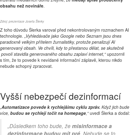
obsahu než novináře
.
Zdroj: prezentace Josefa Šlerky
Z toho důvodu Šlerka varoval před nekontrolovaným rozmachem AI
technologie.
„Vyhledávače jako Google nebo Seznam jsou dnes
paradoxně velkým přítelem žurnalistiky, protože penalizují AI
generovaný obsah. Ve chvíli, kdy to přestanou dělat, se skutečně
povolí stavidla generovaného obsahu zaplaví internet,“
upozornil
s tím, že to povede k nevídané informační záplavě, kterou nikdo
nebude schopný zpracovat.
Vyšší nebezpečí dezinformací
„
Automatizace povede k rychlejšímu cyklu zpráv.
Když jich bude
více,
budou se rychleji točit na homepage
,“
uvedl Šlerka a dodal:
„Důsledkem toho bude, že
misinformace a
dezinformace budou mít pré
. Nebude se to