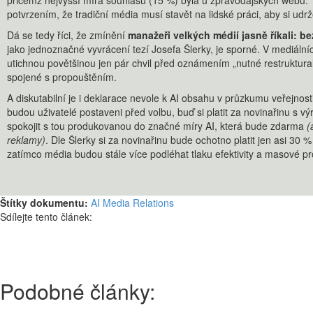
přičemž nejvyšší míra souhlasu (15 %) byla u zpravodajských webů. 
potvrzením, že tradiční média musí stavět na lidské práci, aby si udr
Dá se tedy říci, že zmínění
manažeři velkých médií jasně říkali: be
jako jednoznačné vyvrácení tezí Josefa Šlerky, je sporné. V mediálníc
utichnou povětšinou jen pár chvil před oznámením „nutné restruktural
spojené s propouštěním.
A diskutabilní je i deklarace nevole k AI obsahu v průzkumu veřejnos
budou uživatelé postaveni před volbu, buď si platit za novinařinu s v
spokojit s tou produkovanou do značné míry AI, která bude zdarma
(
reklamy)
. Dle Šlerky si za novinařinu bude ochotno platit jen asi 30 %
zatímco média budou stále více podléhat tlaku efektivity a masové 
Štítky dokumentu:
AI
Media Relations
Sdílejte tento článek:
Podobné články: