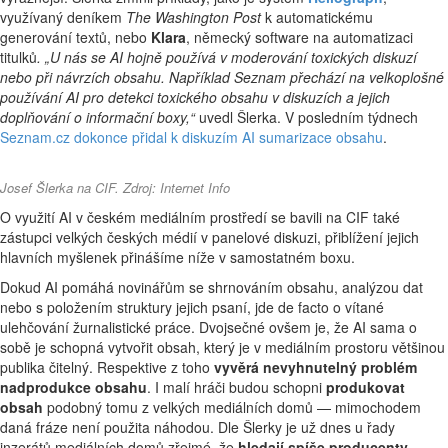
využívaný deníkem
The Washington Post
k automatickému
generování textů, nebo
Klara
, německý software na automatizaci
titulků
. „U nás se AI hojně používá v moderování toxických diskuzí
nebo při návrzích obsahu. Například Seznam přechází na velkoplošné
používání AI pro detekci toxického obsahu v diskuzích a jejich
doplňování o informační boxy,“
uvedl Šlerka. V posledním týdnech
Seznam.cz dokonce přidal k diskuzím AI sumarizace obsahu
.
Josef Šlerka na CIF. Zdroj: Internet Info
O využití AI v českém mediálním prostředí se bavili na CIF také
zástupci velkých českých médií v panelové diskuzi, přiblížení jejich
hlavních myšlenek přinášíme níže v samostatném boxu.
Dokud AI pomáhá novinářům se shrnováním obsahu, analýzou dat
nebo s položením struktury jejich psaní, jde de facto o vítané
ulehčování žurnalistické práce. Dvojsečné ovšem je, že AI sama o
sobě je schopná vytvořit obsah, který je v mediálním prostoru většinou
publika čitelný. Respektive z toho
vyvěrá nevyhnutelný problém
nadprodukce obsahu
. I malí hráči budou schopni
produkovat
obsah
podobný tomu z velkých mediálních domů — mimochodem
daná fráze není použita náhodou. Dle Šlerky je už dnes u řady
inzerátů mediálních domů zřejmé, že
hledají spíše producenty