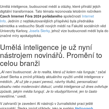
Umělá inteligence, budoucnost médií a otázky, které přináší jejich
digitální transformace. Tato témata rezonovala letošním ročníkem
Czech Internet Fóra 2024 pořádaného
společností
Internet
Info
. Jedním z nejdiskutovanějších příspěvků byla přednáška
sémiotika a vedoucího Studií nových médií na Fakultě sociálních věd
Univerzity Karlovy,
Josefa Šlerky
, jehož vize budoucnosti médií byla do
značné míry apokalyptická.
Umělá inteligence je už nyní
nástrojem novinářů. Promění to
celou branži
„AI není budoucnost. Je to realita, která už kolem nás funguje,“
začal
Josef Šlerka a zmínil příklady aktuálního využití umělé inteligence v
médiích.
„Ať už jde o psaní perexů, návrhy titulků, personalizaci
obsahu nebo moderování diskuzí, umělá inteligence už dnes ovlivňuje
způsob, jakým média fungují. Je to všudypřítomné, jen to často
nevidíme,“
uvedl.
V zahraničí je zavedení AI nástrojů v žurnalistické praci ještě
výraznější. Šlerka zmínil příklady, jako je systém
Heliograph
,