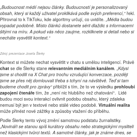
„Budoucnost médií nejsou články. Budoucností je personalizovaný
obsah, který si každý uživatel proklikává podle svých preferencí,“
řekl.
Přirovnal to k TikToku, kde algoritmy určují, co uvidíte.
„Média budou
vypadat podobně. Místo článků dostanete sérii dlaždic s informacemi
šitými na míru. A pokud vás něco zaujme, rozkliknete si detail nebo si
necháte vysvětlit kontext.“
Zdroj: prezentace Josefa Šlerky
Kontext si můžete nechat vysvětlit v chatu s umělou inteligencí. Právě
chat
se dle Šlerky stane
relevantním mediálním kanálem
. „
Kdysi
jsme si chodili na X Chat pro trochu vzrušující konverzace, později
jsme se přes něj domlouvali třeba s tchyní na návštěvě. Teď si tam
budeme chodit pro zprávy“
přiblížil s tím, že to ve výsledku
prohloubí
zapojení čtenáře
tím, že „není nic hlubšího než chatování“. Lidé
budou moci svou interakcí ovlivnit podobu obsahu, který zdaleka
nemusí být jen v textové nebo stálé video podobě.
Virtuální realita
může přinést nové zážitky a způsoby vtažení do příběhu.
Podle Šlerky tento vývoj změní samotnou podstatu žurnalistiky.
„
Novináři se stanou spíš kurátory obsahu nebo strategickými mysliteli
než klasickými tvůrci textů. A samotné články, jak je známe dnes, se