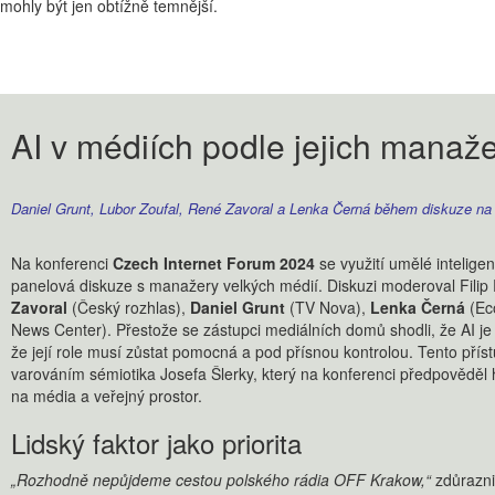
mohly být jen obtížně temnější.
AI v médiích podle jejich manaž
Daniel Grunt, Lubor Zoufal, René Zavoral a Lenka Černá během diskuze na CI
Na konferenci
Czech Internet Forum 2024
se využití umělé intelige
panelová diskuze s manažery velkých médií. Diskuzi moderoval Filip 
Zavoral
(Český rozhlas),
Daniel Grunt
(TV Nova),
Lenka Černá
(Ec
News Center). Přestože se zástupci mediálních domů shodli, že AI je u
že její role musí zůstat pomocná a pod přísnou kontrolou. Tento příst
varováním sémiotika Josefa Šlerky, který na konferenci předpověděl
na média a veřejný prostor.
Lidský faktor jako priorita
„Rozhodně nepůjdeme cestou polského rádia OFF Krakow,“
zdůrazni