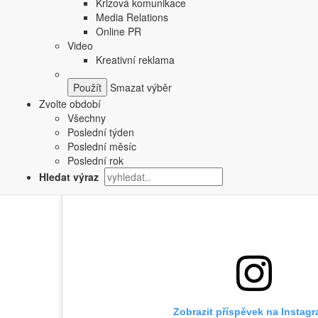
Krizová komunikace
Media Relations
Tato sázková kancelář se po vyhodnocení aktuálních udál
Online PR
pohled na program eventů, volbu bojovníků a jejich spole
Video
plánované na 7. září, kde vystoupí například starosta Ř
Kreativní reklama
galavečerů.
Smazat výběr
Zvolte období
Všechny
Poslední týden
Poslední měsíc
Poslední rok
Hledat výraz
Zobrazit příspěvek na Instag