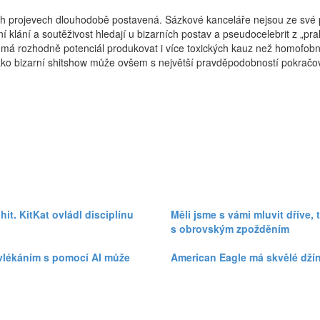
ních projevech dlouhodobě postavená. Sázkové kanceláře nejsou ze své 
ní klání a soutěživost hledají u bizarních postav a pseudocelebrit z „pr
 má rozhodně potenciál produkovat i více toxických kauz než homofobn
. Jako bizarní shitshow může ovšem s největší pravděpodobností pokračo
 hit. KitKat ovládl disciplínu
Měli jsme s vámi mluvit dříve,
s obrovským zpožděním
svlékáním s pomocí AI může
American Eagle má skvělé dží