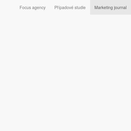
Focus agency
Případové studie
Marketing journal
hlavní sponzor i
sníků sponzor Fortuna a mediální partner Prima Cool.
projekty, u kterých už nejde ani moc o bojové umění, ale
edí organizace Clash of the Stars. Ta nyní přichází o