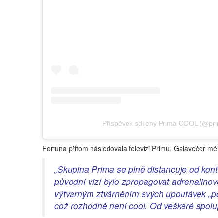
Příspěvek sdílený Prima COOL (@pri
Fortuna přitom následovala televizi Primu. Galavečer měl
„Skupina Prima se plně distancuje od kont
původní vizí bylo zpropagovat adrenalin
výtvarným ztvárněním svých upoutávek „po h
což rozhodně není cool. Od veškeré spolu