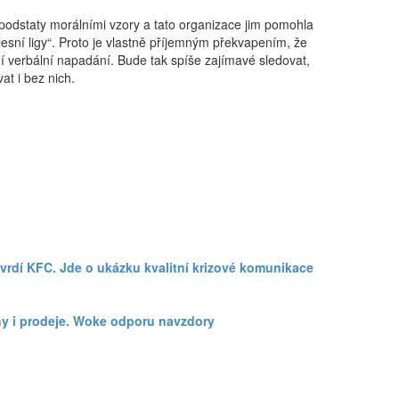
podstaty morálními vzory a tato organizace jim pomohla
alesní ligy“. Proto je vlastně příjemným překvapením, že
í verbální napadání. Bude tak spíše zajímavé sledovat,
vat i bez nich.
 tvrdí KFC. Jde o ukázku kvalitní krizové komunikace
ny i prodeje. Woke odporu navzdory