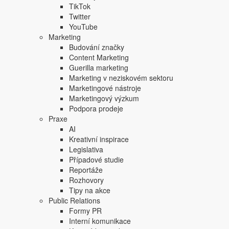
TikTok
Twitter
YouTube
Marketing
Budování značky
Content Marketing
Guerilla marketing
Marketing v neziskovém sektoru
Marketingové nástroje
Marketingový výzkum
Součástí propagace eventů jsou tiskové konference s tzv. 
Podpora prodeje
návštěvníků akce i těch, co si zaplatí za sledování zápa
Praxe
umělá krev nebo uřezané nápodoby prasečích hlav. Velký
AI
byli ochotni snášet někteří sponzoři.
Kreativní inspirace
Legislativa
„Aktuální události musíme rezolutně odmít
Případové studie
červené linie a její posouvání je principe
Reportáže
otázkách neshodli, názor Fortuny byl brá
Rozhovory
Tipy na akce
neslučuje. Chtěl bych touto cestou poděkov
Public Relations
dokázaly naplnit největší arény v Česku a k
Formy PR
Janoušek v tiskové zprávě.
Interní komunikace