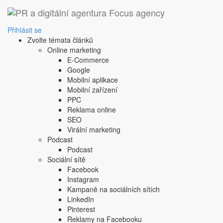
‹ Zpět
Je to příliš velký bizár
Přihlásit se
Zvolte témata článků
mediální partner
Online marketing
E-Commerce
1. 8. 2024
|
Petr Michl
Google
Tak velká špína, že to rozhodí i sázkovou kancelář. Pro
Mobilní aplikace
Mobilní zařízení
PPC
Zdroj: Clash of The Stars
Reklama online
SEO
MMA přijde části lidí jako příliš brutální a pokleslá záb
Virální marketing
zejména o vytvoření kolbiště pro vzájemné rvaní podivný
Podcast
hlavního sponzora.
Podcast
Sociální sítě
Facebook
Instagram
Kampaně na sociálních sítích
LinkedIn
Pinterest
Reklamy na Facebooku