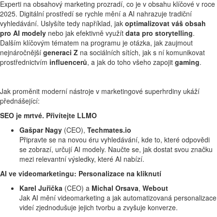
Experti na obsahový marketing prozradí, co je v obsahu klíčové v roce
2025. Digitální prostředí se rychle mění a AI nahrazuje tradiční
vyhledávání. Uslyšíte tedy například, jak
optimalizovat váš obsah
pro AI modely
nebo jak efektivně využít
data pro storytelling
.
Dalším klíčovým tématem na programu je otázka, jak zaujmout
nejnáročnější
generaci Z
na sociálních sítích, jak s ní komunikovat
prostřednictvím
influencerů
, a jak do toho všeho zapojit
gaming
.
Jak proměnit moderní nástroje v marketingové superhrdiny ukáží
přednášející:
SEO je mrtvé. Přivítejte LLMO
Gašpar Nagy
(CEO),
Techmates.io
Připravte se na novou éru vyhledávání, kde to, které odpovědi
se zobrazí, určují AI modely. Naučte se, jak dostat svou značku
mezi relevantní výsledky, které AI nabízí.
AI ve videomarketingu: Personalizace na kliknutí
Karel Juřička
(CEO) a
Michal Orsava
,
Webout
Jak AI mění videomarketing a jak automatizovaná personalizace
videí zjednodušuje jejich tvorbu a zvyšuje konverze.