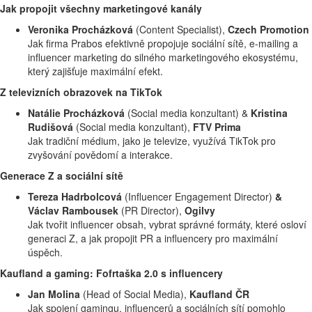
Jak propojit všechny marketingové kanály
Veronika Procházková
(Content Specialist),
Czech Promotion
Jak firma Prabos efektivně propojuje sociální sítě, e-mailing a
influencer marketing do silného marketingového ekosystému,
který zajišťuje maximální efekt.
Z televizních obrazovek na TikTok
Natálie Procházková
(Social media konzultant) &
Kristina
Rudišová
(Social media konzultant),
FTV Prima
Jak tradiční médium, jako je televize, využívá TikTok pro
zvyšování povědomí a interakce.
Generace Z a sociální sítě
Tereza Hadrbolcová
(Influencer Engagement Director)
&
Václav Rambousek
(PR Director),
Ogilvy
Jak tvořit influencer obsah, vybrat správné formáty, které osloví
generaci Z, a jak propojit PR a influencery pro maximální
úspěch.
Kaufland a gaming: Fofrtaška 2.0 s influencery
Jan Molina
(Head of Social Media),
Kaufland ČR
Jak spojení gamingu, influencerů a sociálních sítí pomohlo