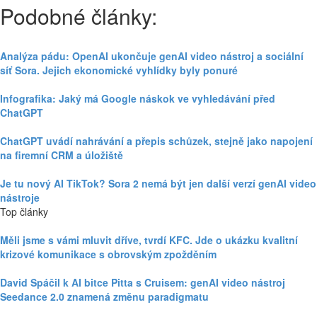
Podobné články:
Analýza pádu: OpenAI ukončuje genAI video nástroj a sociální
síť Sora. Jejich ekonomické vyhlídky byly ponuré
Infografika: Jaký má Google náskok ve vyhledávání před
ChatGPT
ChatGPT uvádí nahrávání a přepis schůzek, stejně jako napojení
na firemní CRM a úložiště
Je tu nový AI TikTok? Sora 2 nemá být jen další verzí genAI video
nástroje
Top články
Měli jsme s vámi mluvit dříve, tvrdí KFC. Jde o ukázku kvalitní
krizové komunikace s obrovským zpožděním
David Spáčil k AI bitce Pitta s Cruisem: genAI video nástroj
Seedance 2.0 znamená změnu paradigmatu