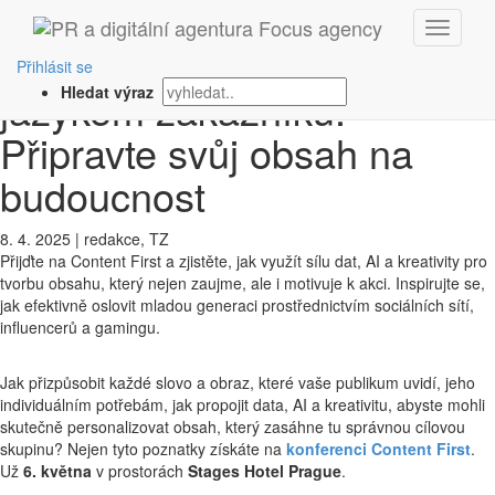
‹ Zpět
Když data a AI mluví
Přihlásit se
jazykem zákazníků.
Hledat výraz
Připravte svůj obsah na
budoucnost
8. 4. 2025
|
redakce, TZ
Přijďte na Content First a zjistěte, jak využít sílu dat, AI a kreativity pro
tvorbu obsahu, který nejen zaujme, ale i motivuje k akci. Inspirujte se,
jak efektivně oslovit mladou generaci prostřednictvím sociálních sítí,
influencerů a gamingu.
Jak přizpůsobit každé slovo a obraz, které vaše publikum uvidí, jeho
individuálním potřebám, jak propojit data, AI a kreativitu, abyste mohli
skutečně personalizovat obsah, který zasáhne tu správnou cílovou
skupinu? Nejen tyto poznatky získáte na
konferenci Content First
.
Už
6. května
v prostorách
Stages Hotel Prague
.