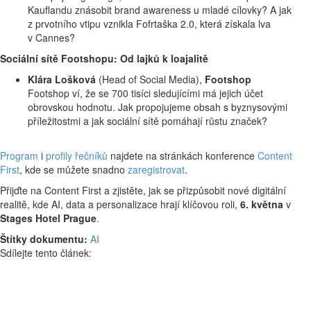
Kauflandu znásobit brand awareness u mladé cílovky? A jak
z prvotního vtipu vznikla Fofrtaška 2.0, která získala lva
v Cannes?
Sociální sítě Footshopu: Od lajků k loajalitě
Klára Lošková
(Head of Social Media),
Footshop
Footshop ví, že se 700 tisíci sledujícími má jejich účet
obrovskou hodnotu. Jak propojujeme obsah s byznysovými
příležitostmi a jak sociální sítě pomáhají růstu značek?
Program
i
profily řečníků
najdete na stránkách konference
Content
First
, kde se můžete snadno
zaregistrovat
.
Přijďte na Content First a zjistěte, jak se přizpůsobit nové digitální
realitě, kde AI, data a personalizace hrají klíčovou roli,
6. května
v
Stages Hotel Prague
.
Štítky dokumentu:
AI
Sdílejte tento článek: