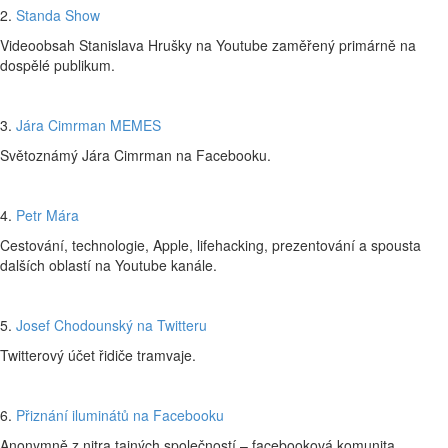
2.
Standa Show
Videoobsah Stanislava Hrušky na Youtube zaměřený primárně na
dospělé publikum.
3.
Jára Cimrman MEMES
Světoznámý Jára Cimrman na Facebooku.
4.
Petr Mára
Cestování, technologie, Apple, lifehacking, prezentování a spousta
dalších oblastí na Youtube kanále.
5.
Josef Chodounský na Twitteru
Twitterový účet řidiče tramvaje.
6.
Přiznání iluminátů na Facebooku
Anonymně z nitra tajných společností – facebooková komunita.