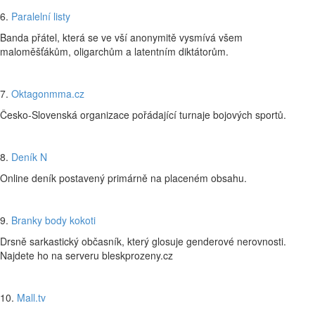
6.
Paralelní listy
Banda přátel, která se ve vší anonymitě vysmívá všem
maloměšťákům, oligarchům a latentním diktátorům.
7.
Oktagonmma.cz
Česko-Slovenská organizace pořádající turnaje bojových sportů.
8.
Deník N
Online deník postavený primárně na placeném obsahu.
9.
Branky body kokoti
Drsně sarkastický občasník, který glosuje genderové nerovnosti.
Najdete ho na serveru bleskprozeny.cz
10.
Mall.tv