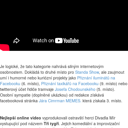
Je logické, že tato kategorie nahrává silným internetovým
osobnostem. Dokládá to druhé místo pro
Standa Show
, ale zaujmout
umí i humorné nebo kuriózní projekty jako
Přiznání iluminátů na
Facebooku
(6. místo),
Přiznání taxikářů na Facebooku
(9. místo) nebo
twitterový účet řidiče tramvaje
Josefa Chodounského
(5. místo).
Osobní sympatie (doplněné ukázkou) od redakce získává
facebooková stránka
Jára Cimrman MEMES.
která získala 3. místo.
Nejlepší online video
vyprodukovali ostravští herci Divadla Mír
vystupující pod názvem
Tři tygři
. Jejich komediální a improvizační