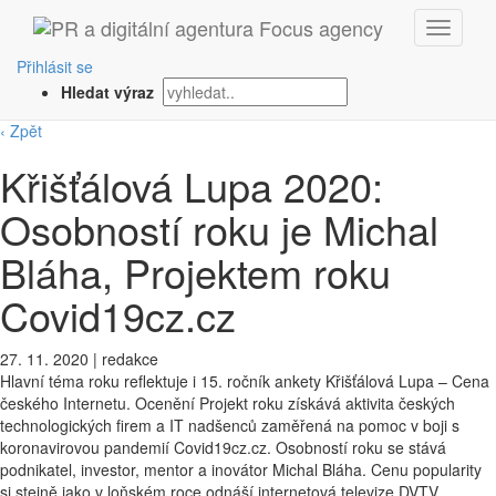
Přihlásit se
Hledat výraz
‹ Zpět
Křišťálová Lupa 2020:
Osobností roku je Michal
Bláha, Projektem roku
Covid19cz.cz
27. 11. 2020
|
redakce
Hlavní téma roku reflektuje i 15. ročník ankety Křišťálová Lupa – Cena
českého Internetu. Ocenění Projekt roku získává aktivita českých
technologických firem a IT nadšenců zaměřená na pomoc v boji s
koronavirovou pandemií Covid19cz.cz. Osobností roku se stává
podnikatel, investor, mentor a inovátor Michal Bláha. Cenu popularity
si stejně jako v loňském roce odnáší internetová televize DVTV.