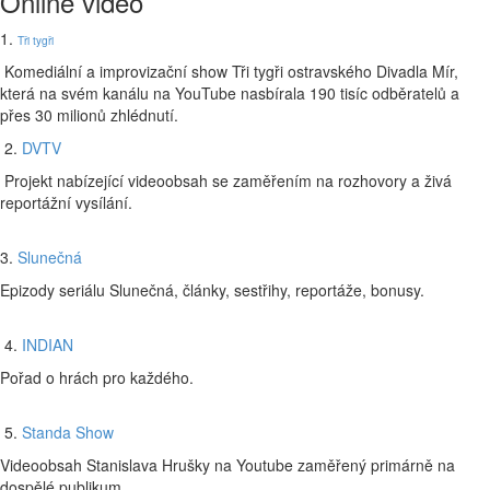
Online video
1.
Tři tygři
Komediální a improvizační show Tři tygři ostravského Divadla Mír,
která na svém kanálu na YouTube nasbírala 190 tisíc odběratelů a
přes 30 milionů zhlédnutí.
2.
DVTV
Projekt nabízející videoobsah se zaměřením na rozhovory a živá
reportážní vysílání.
3.
Slunečná
Epizody seriálu Slunečná, články, sestřihy, reportáže, bonusy.
4.
INDIAN
Pořad o hrách pro každého.
5.
Standa Show
Videoobsah Stanislava Hrušky na Youtube zaměřený primárně na
dospělé publikum.