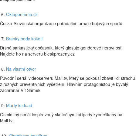
6.
Oktagonmma.cz
Česko-Slovenská organizace pořádající turnaje bojových sportů.
7.
Branky body kokoti
Drsně sarkastický občasník, který glosuje genderové nerovnosti.
Najdete ho na serveru bleskprozeny.cz
8.
Na vlastní otvor
Původní seriál videoserveru Mall.tv, který se pokouší zbavit lidi strachu
z různých preventivních vyšetření. Hlavním protagonistou je bývalý
záchranář Vít Samek.
9.
Marty is dead
Osmidílný seriál inspirovaný skutečnými případy kyberšikany na
Mall.tv.
10.
Klimbíkova bastlírna