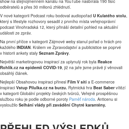
show na stejnojmenném kanálu na YouTube nasbírala 190 tisíc
odběratelů a přes 30 milionů zhlédnutí.
V nové kategorii Podcast roku bodoval audiopořad
U Kulatého stolu
,
který s lifestyle rozhovory sesadil z prvního místa veřejnoprávní
podcast Vinohradská 12, který přináší detailní pohled na aktuální
události ze zpráv.
Na první příčce v kategorii Zájmové weby stanul pořad o hrách pro
každého
INDIAN
. Králem ve Zpravodajství a publicistice se poprvé
v historii ankety staly
Seznam Zprávy
.
Největší marketingovou inspirací za uplynulý rok byla
Reakce
Rohlik.cz na epidemii COVID-19
, již na jaře jsme právě jí věnovali
obsáhlý článek.
Nejlepší Obsahovou inspiraci přinesl
Film V síti
a E-commerce
inspiraci
Vstup Pilulka.cz na burzu.
Rytmická hra
Beat Saber
vítězí
v kategorii Globální projekty českých tvůrců, Veřejně prospěšnou
službou roku je podle odborné poroty
Paměť národa
. Anticenu si
vysloužilo
Selhání vlády při zavádění Chytré karantény.
PŘEHLED VÝSLEDKŮ