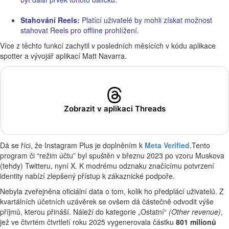
Stahování Reels:
Platící uživatelé by mohli získat možnost
stahovat Reels pro offline prohlížení.
Více z těchto funkcí zachytil v posledních měsících v kódu aplikace
spotter a vývojář aplikací Matt Navarra.
Zobrazit v aplikaci Threads
Dá se říci, že Instagram Plus je doplněním k
Meta Verified
.Tento
program či “režim účtu” byl spuštěn v březnu 2023 po vzoru Muskova
(tehdy) Twitteru, nyní X. K modrému odznaku značícímu potvrzení
identity nabízí zlepšený přístup k zákaznické podpoře.
Nebyla zveřejněna oficiální data o tom, kolik ho předplácí uživatelů. Z
kvartálních účetních uzávěrek se ovšem dá částečně odvodit výše
příjmů, kterou přináší. Náleží do kategorie „Ostatní“
(Other revenue)
,
jež ve čtvrtém čtvrtletí roku 2025 vygenerovala částku
801 milionů