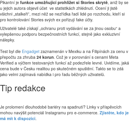
Pikantní je
funkce umožňující prohlížet si Stories skrytě
, aniž by se
u jejich autora objevil účet ve statistikách zhlédnutí. Ocení ji jistě
všichni „stalkeři”, mezi něž se nezřídka řadí lidé po rozchodu, kteří si
pro kontrolování Stories svých ex pořizují fake účty.
Uživatelé také získají „ochranu proti vydávání se za jinou osobu“ a
vylepšenou podporu bezpečnostních funkcí, stejně jako exkluzivní
nálepky.
Test byl dle
Engadget
zaznamenán v Mexiku a na Filipínách za cenu v
přepočtu za zhruba
24 korun
. Což je v porovnání s cenami Meta
Verified a výčtem testovaných funkcí až podezřele levné. Uvidíme, jaká
cena bude v Česku realitou po skutečném spuštění. Takto se to zdá
jako velmi zajímavá nabídka i pro řadu běžných uživatelů.
Tip redakce
Je prolomení dlouhodobé bariéry na spadnutí? Linky v příspěvcích
mohou navýšit potenciál Instagramu pro e-commerce.
Zjistěte, kdo je
má mít k dispozici
.