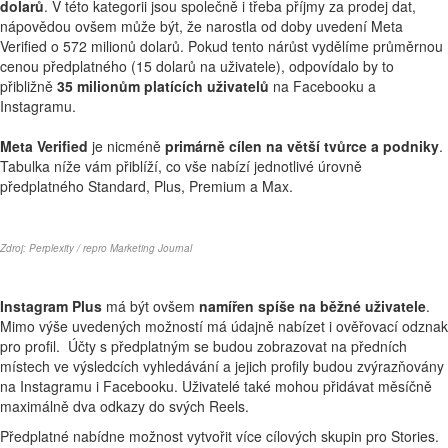
dolarů
. V této kategorii jsou společně i třeba příjmy za prodej dat,
nápovědou ovšem může být, že narostla od doby uvedení Meta
Verified o 572 milionů dolarů. Pokud tento nárůst vydělíme průměrnou
cenou předplatného (15 dolarů na uživatele), odpovídalo by to
přibližně
35 milionům platících uživatelů
na Facebooku a
Instagramu.
Meta Verified
je nicméně
primárně cílen na větší tvůrce a podniky
.
Tabulka níže vám přiblíží, co vše nabízí jednotlivé úrovně
předplatného Standard, Plus, Premium a Max.
Zdroj: Perplexity / repro Marketing Journal
Instagram Plus
má být ovšem
namířen spíše na běžné uživatele
.
Mimo výše uvedených možností má údajně nabízet i ověřovací odznak
pro profil. Účty s předplatným se budou zobrazovat na předních
místech ve výsledcích vyhledávání a jejich profily budou zvýrazňovány
na Instagramu i Facebooku. Uživatelé také mohou přidávat měsíčně
maximálně dva odkazy do svých Reels.
Předplatné nabídne možnost vytvořit více cílových skupin pro Stories.