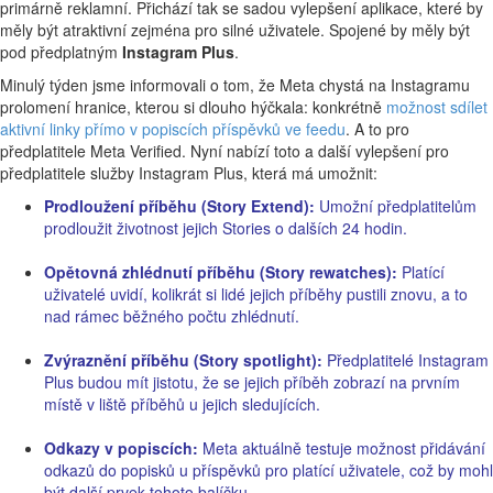
primárně reklamní. Přichází tak se sadou vylepšení aplikace, které by
měly být atraktivní zejména pro silné uživatele. Spojené by měly být
pod předplatným
Instagram Plus
.
Minulý týden jsme informovali o tom, že Meta chystá na Instagramu
prolomení hranice, kterou si dlouho hýčkala: konkrétně
možnost sdílet
aktivní linky přímo v popiscích příspěvků ve feedu
. A to pro
předplatitele Meta Verified. Nyní nabízí toto a další vylepšení pro
předplatitele služby Instagram Plus, která má umožnit:
Prodloužení příběhu (Story Extend):
Umožní předplatitelům
prodloužit životnost jejich Stories o dalších 24 hodin.
Opětovná zhlédnutí příběhu (Story rewatches):
Platící
uživatelé uvidí, kolikrát si lidé jejich příběhy pustili znovu, a to
nad rámec běžného počtu zhlédnutí.
Zvýraznění příběhu (Story spotlight):
Předplatitelé Instagram
Plus budou mít jistotu, že se jejich příběh zobrazí na prvním
místě v liště příběhů u jejich sledujících.
Odkazy v popiscích:
Meta aktuálně testuje možnost přidávání
odkazů do popisků u příspěvků pro platící uživatele, což by mohl
být další prvek tohoto balíčku.