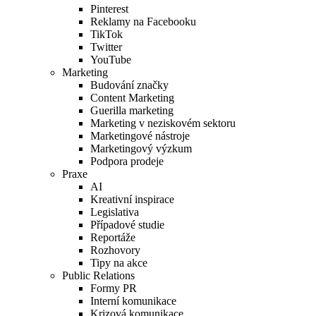
Pinterest
Reklamy na Facebooku
TikTok
Twitter
YouTube
Marketing
Budování značky
Content Marketing
Guerilla marketing
Marketing v neziskovém sektoru
Marketingové nástroje
Marketingový výzkum
Podpora prodeje
Praxe
AI
Kreativní inspirace
Legislativa
Případové studie
Reportáže
Rozhovory
Tipy na akce
Public Relations
Formy PR
Interní komunikace
Krizová komunikace