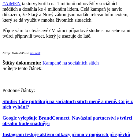
#AiMEN
takto vytvořila na 1 milionů odpovědí v sociálních
médiích a dosáhla ke 4 milionům lidem. Celá kampaň je navíc
důkazem, že Starý a Nový zákon jsou nadále relevantním textem,
který se dá využít v mnoha životních situacích.
Přijde vám to chvástavé? V rámci případové studie si na sebe sami
tvůrci připravili tweet, který je usazuje do latě.
Zdroje: MakeMePulse,
AdFreak
Štítky dokumentu:
Kampaně na sociálních sítích
Sdílejte tento článek:
Podobné články:
Studie: Lidé publikují na sociálních sítích méně a méně. Co je z
nich vyhání?
Google vylepšuje BrandConnect. Navázání partnerství s tvůrci
obsahu bude snadnější
Instagram testuje aktivní odkazy přímo v popiscích příspěvků