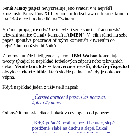
Seriál
Mladý pape
ž
nevykresluje jeho svatost v té největší
zbožnosti. Papež Pius XIII. v podání Judea Lawa intrikuje, kouří a
nyní dokonce i trolluje lidi na Twitteru.
V rámci propagace odvážné televizní série spustila francouzská
televizní stanice Canal+ kampaň „
AiMEN
”. V jejím rámci na sebe
papež upoutává pozornost břitkými komentáři k tweetům co
největšího množství hříšníků.
Z pomocí umělé inteligence systému
IBM Watson
komentuje
tweety týkající se například fotbalových zápasů nebo televizních
debat.
Všude tam, kde se konverzace vyostří, dokáže přispěchat
obvykle
s citací z bible
, která skvěle padne a někdy je dokonce
vtipná.
Když například jeden z uživatelů napsal:
„Čerstvě doručená pizza. Čas hodovat.
#pizza #yummy“
Odpovědí mu byla citace Lukášova evangelia od papeže:
„Když pořádáš hostinu, pozvi i chudé, slepé,
postižené, slabé na duchu a slepé. Lukáš