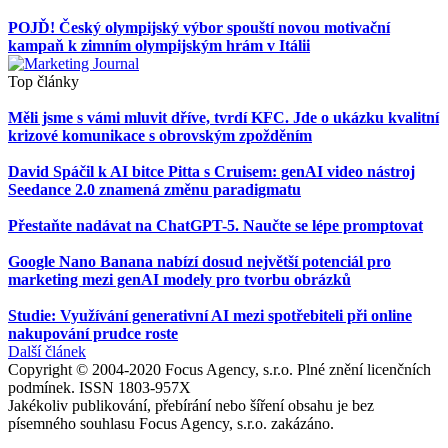
POJĎ! Český olympijský výbor spouští novou motivační
kampaň k zimním olympijským hrám v Itálii
Top články
Měli jsme s vámi mluvit dříve, tvrdí KFC. Jde o ukázku kvalitní
krizové komunikace s obrovským zpožděním
David Spáčil k AI bitce Pitta s Cruisem: genAI video nástroj
Seedance 2.0 znamená změnu paradigmatu
Přestaňte nadávat na ChatGPT-5. Naučte se lépe promptovat
Google Nano Banana nabízí dosud největší potenciál pro
marketing mezi genAI modely pro tvorbu obrázků
Studie: Využívání generativní AI mezi spotřebiteli při online
nakupování prudce roste
Další článek
Copyright © 2004-2020 Focus Agency, s.r.o. Plné znění licenčních
podmínek. ISSN 1803-957X
Jakékoliv publikování, přebírání nebo šíření obsahu je bez
písemného souhlasu Focus Agency, s.r.o. zakázáno.