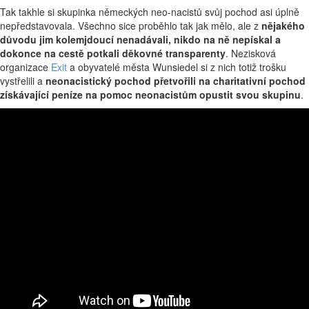
Tak takhle si skupinka německých neo-nacistů svůj pochod asi úplně
nepředstavovala. Všechno sice proběhlo tak jak mělo, ale z
nějakého
důvodu jim kolemjdoucí nenadávali, nikdo na ně nepískal a
dokonce na cestě potkali děkovné transparenty
. Nezisková
organizace
Exit
a obyvatelé města Wunsiedel si z nich totiž trošku
vystřelili a
neonacistický pochod přetvořili na charitativní pochod
získávající peníze na pomoc neonacistům opustit svou skupinu
.