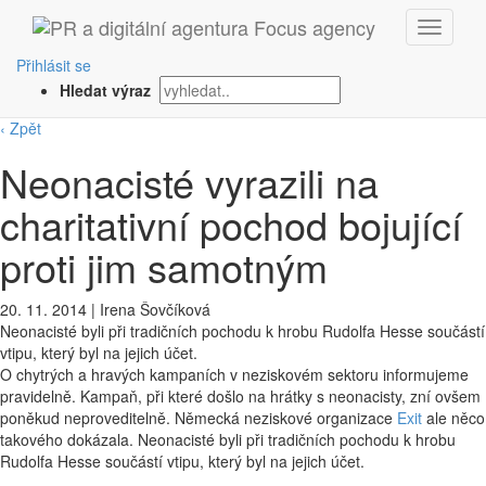
Přihlásit se
Hledat výraz
‹ Zpět
Neonacisté vyrazili na
charitativní pochod bojující
proti jim samotným
20. 11. 2014
|
Irena Šovčíková
Neonacisté byli při tradičních pochodu k hrobu Rudolfa Hesse součástí
vtipu, který byl na jejich účet.
O chytrých a hravých kampaních v neziskovém sektoru informujeme
pravidelně. Kampaň, při které došlo na hrátky s neonacisty, zní ovšem
poněkud neproveditelně. Německá neziskové organizace
Exit
ale něco
takového dokázala. Neonacisté byli při tradičních pochodu k hrobu
Rudolfa Hesse součástí vtipu, který byl na jejich účet.