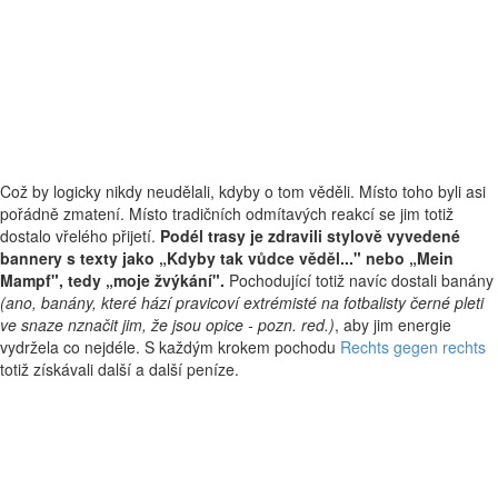
Což by logicky nikdy neudělali, kdyby o tom věděli. Místo toho byli asi
pořádně zmatení. Místo tradičních odmítavých reakcí se jim totiž
dostalo vřelého přijetí.
Podél trasy je zdravili stylově vyvedené
bannery s texty jako
„
Kdyby tak vůdce věděl..." nebo
„
Mein
Mampf", tedy
„
moje žvýkání".
Pochodující totiž navíc dostali banány
(ano, banány, které hází pravicoví extrémisté na fotbalisty černé pleti
ve snaze nznačit jim, že jsou opice - pozn. red.)
, aby jim energie
vydržela co nejdéle. S každým krokem pochodu
Rechts gegen rechts
totiž získávali další a další peníze.