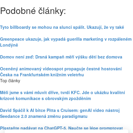
Podobné články:
Tyto billboardy se mohou na slunci spálit. Ukazují, že vy také
Greenpeace ukazuje, jak vypadá guerilla marketing v rozpáleném
Londýně
Domov není zeď: Drsná kampaň měří výšku dětí bez domova
Oceněný animovaný videospot propaguje čestné hostování
Česka na Frankfurtském knižním veletrhu
Top články
Měli jsme s vámi mluvit dříve, tvrdí KFC. Jde o ukázku kvalitní
krizové komunikace s obrovským zpožděním
David Spáčil k AI bitce Pitta s Cruisem: genAI video nástroj
Seedance 2.0 znamená změnu paradigmatu
Přestaňte nadávat na ChatGPT-5. Naučte se lépe promptovat