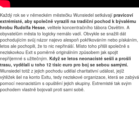
Každý rok se v německém městečku Wunsiedel setkávají
pravicoví
extrémisté, aby společně vyrazili na tradiční pochod k bývalému
hrobu Rudolfa Hesse
, velitele koncentračního tábora Osvětim. A
obyvatelům města to logicky nemálo vadí. Obvykle se snažili dát
pochodujícím svůj názor najevo alespoň pokřikováním nebo pískáním,
letos ale pochopili, že to nic nepřináší. Místo toho přišli společně s
neziskovkou Exit s poměrně originálním způsobem jak spojit
nepříjemné s užitečným.
Když se letos neonacisté sešli a prošli
trasu, vydělali u toho 12 tisíc euro pro boj se sebou samými.
Wunsiedel totiž z jejich pochodu udělal charitativní událost, jejíž
výtěžek šel na konto Exitu, tedy neziskové organizace, která se zabývá
pomocí neonacistům s opuštění jejich skupiny. Extremisté tak svým
pochodem vlastně bojovali proti sami sobě.