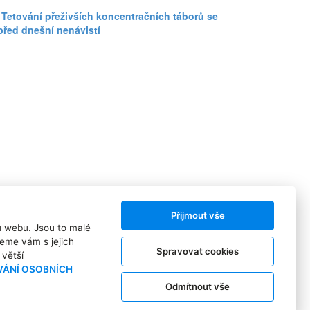
etování přeživších koncentračních táborů se
 před dnešní nenávistí
Přijmout vše
ů webu. Jsou to malé
Sledujte nás:
eme vám s jejich
Spravovat cookies
větší
VÁNÍ OSOBNÍCH
Odmítnout vše