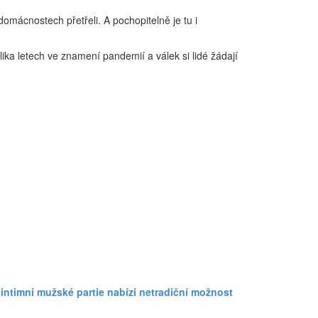
omácnostech přetřeli. A pochopitelně je tu i
lika letech ve znamení pandemií a válek si lidé žádají
 intimní mužské partie nabízí netradiční možnost