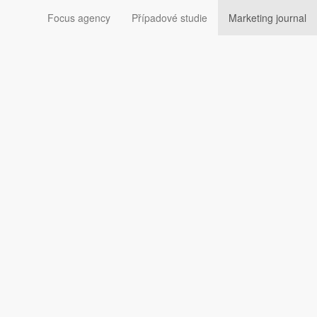
Focus agency
Případové studie
Marketing journal
each Fuzz
Peach Fuzz navíc barva plně demokratická — nesluší prý
í termín pro odstín tlumené broskvové barvy, která má
uzz je mnoho, jedním z nejzajímavějších je to, že jde o
dborníci
procházejí zábavní průmysl a filmy ve
omické podmínky.
„Vliv mohou mít také nové technologie,
i, které přitahují pozornost celého světa,"
uvádí Pantone