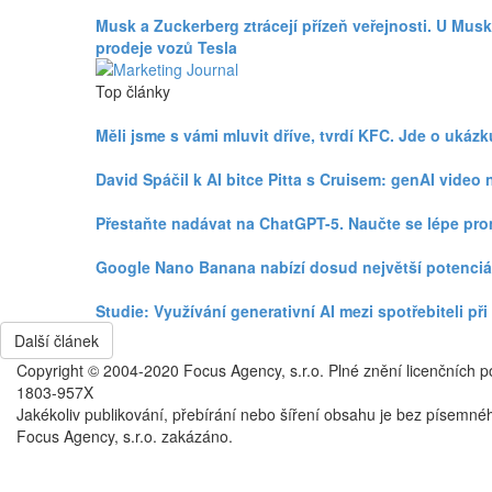
Musk a Zuckerberg ztrácejí přízeň veřejnosti. U Mus
prodeje vozů Tesla
Top články
Měli jsme s vámi mluvit dříve, tvrdí KFC. Jde o uká
David Spáčil k AI bitce Pitta s Cruisem: genAI vid
Přestaňte nadávat na ChatGPT-5. Naučte se lépe pr
Google Nano Banana nabízí dosud největší potenciá
Studie: Využívání generativní AI mezi spotřebiteli p
Další článek
Copyright © 2004-2020 Focus Agency, s.r.o. Plné znění licenčních 
1803-957X
Jakékoliv publikování, přebírání nebo šíření obsahu je bez písemné
Focus Agency, s.r.o. zakázáno.