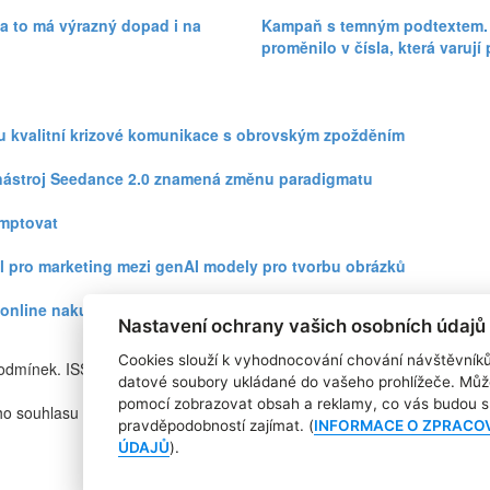
ka to má výrazný dopad i na
Kampaň s temným podtextem. T
proměnilo v čísla, která varují
zku kvalitní krizové komunikace s obrovským zpožděním
eo nástroj Seedance 2.0 znamená změnu paradigmatu
omptovat
l pro marketing mezi genAI modely pro tvorbu obrázků
ři online nakupování prudce roste
Nastavení ochrany vašich osobních údajů
Cookies slouží k vyhodnocování chování návštěvník
podmínek. ISSN
RSS 1
datové soubory ukládané do vašeho prohlížeče. Můž
Štítky
pomocí zobrazovat obsah a reklamy, co vás budou s 
ho souhlasu
Zpracování osobních údajů
pravděpodobností zajímat. (
INFORMACE O ZPRACO
Pro inzerenty
ÚDAJŮ
).
Kontakt
PR AGENTURA