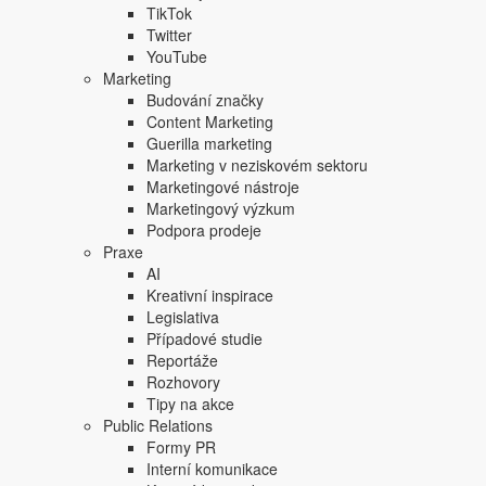
TikTok
„
Při hledání odstínu, který by odrážel naši
Twitter
YouTube
eleganci
. Odstín,
který souzní se souci
Marketing
Budování značky
„V době zmatků v mnoha oblastech našeho života je
naš
Content Marketing
Připomínáme si, že důležitou součástí plnohodnotného živ
Guerilla marketing
přítomnost nás povznese do budoucnosti,"
dodává
vicep
Marketing v neziskovém sektoru
Marketingové nástroje
Marketingový výzkum
Komentáře na sociálních sítích se pochopitelně různí. 
Podpora prodeje
Oscarech se to snažil vyvrátit ve smokingovém saku p
Praxe
AI
Kreativní inspirace
Legislativa
Případové studie
Reportáže
Rozhovory
Tipy na akce
Public Relations
Formy PR
Interní komunikace