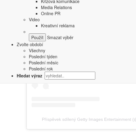
Krizová komunikace
Media Relations
Online PR
Video
Kreativní reklama
Smazat výběr
Zobrazit příspěvek na Instag
Zvolte období
Všechny
Poslední týden
Poslední měsíc
Poslední rok
Hledat výraz
Příspěvek sdílený Getty Images Entertainment (