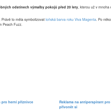
bných odstínech výmalby pokojů před 20 lety
, kterou už v mnoha d
“. Právě to měla symbolizovat
loňská barva roku Viva Magenta
. Po něko
tín Peach Fuzz.
 pro herní příznivce
Reklama na antiperspirant pro
přivonět si