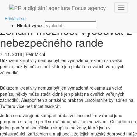
‹ Zpět
Plakát na záchodě nabízí
Přihlásit se
ženám možnost vycouvat z
Hledat výraz
nebezpečného rande
7. 11. 2016
|
Petr Michl
Důkazem kreativity nemusí být jen vymazlená reklama za velké
peníze, někdy může stačit klidně jen plakát na dveřích veřejných
záchodků.
Důkazem kreativity nemusí být jen vymazlená reklama za velké
peníze, někdy může stačit klidně jen plakát na dveřích veřejných
záchodků. Alespoň ten z britského hrabství Lincolnshire byl sdílen na
Twitteru více než třicet tisíckrát.
Jedná se o veřejnou kampaň hrabství Lincolnshire v rámci jeho
programu strategie proti sexuálnímu násilí a zneužívání. Cílí přitom na
jednu poměrně specifickou skupinu, na ženy, které jsou v
restauračních zařízeních a mají pocit, že jejich mužský doprovod může