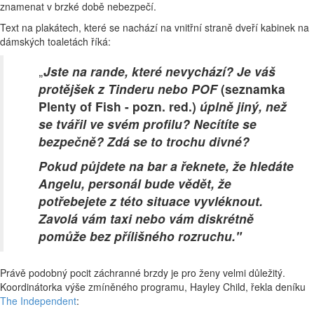
znamenat v brzké době nebezpečí.
Text na plakátech, které se nachází na vnitřní straně dveří kabinek na
dámských toaletách říká:
Jste na rande, které nevychází? Je váš
„
protějšek z Tinderu nebo POF
(seznamka
Plenty of Fish - pozn. red.)
úplně jiný, než
se tvářil ve svém profilu? Necítíte se
bezpečně? Zdá se to trochu divné?
Pokud půjdete na bar a řeknete, že hledáte
Angelu, personál bude vědět, že
potřebejete z této situace vyvléknout.
Zavolá vám taxi nebo vám diskrétně
pomůže bez přílišného rozruchu."
Právě podobný pocit záchranné brzdy je pro ženy velmi důležitý.
Koordinátorka výše zmíněného programu, Hayley Child, řekla deníku
The Independent
: