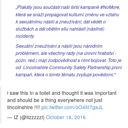
Plakáty jsou součástí naší širší kampaně #NoMore,
„
která se snaží propagovat kulturní změnu ve vztahu
k sexuálnímu násilí a zneužívání, dát vědět o
službách a dát obětím sílu nahlásit (násilné)
incidenty.
Sexuální zneužívání a násilí jsou národním
problémem, ale všechny rady (na úrovni hrabství -
pozn. red.) mají zodpovědnost s nimi bojovat. Toto je
od Lincolnshire Community Safety Partnership první
kampaň, která o tomto tématu zvyšuje povědomí."
i saw this in a toilet and thought it was important
and should be a thing everywhere not just
lincolnshire !!!!
pic.twitter.com/oO45I7gaJL
— IZ (@iizzzzzi)
October 18, 2016