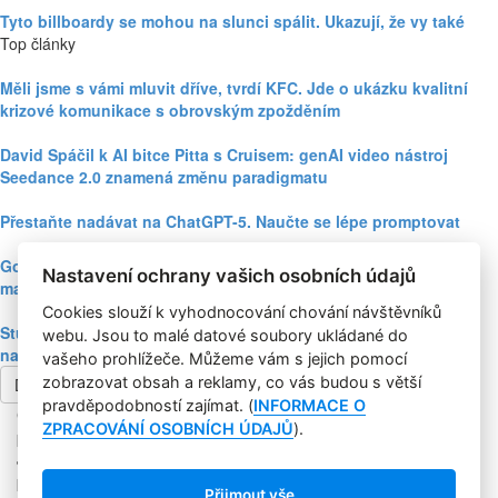
Tyto billboardy se mohou na slunci spálit. Ukazují, že vy také
Top články
Měli jsme s vámi mluvit dříve, tvrdí KFC. Jde o ukázku kvalitní
krizové komunikace s obrovským zpožděním
David Spáčil k AI bitce Pitta s Cruisem: genAI video nástroj
Seedance 2.0 znamená změnu paradigmatu
Přestaňte nadávat na ChatGPT-5. Naučte se lépe promptovat
Google Nano Banana nabízí dosud největší potenciál pro
Nastavení ochrany vašich osobních údajů
marketing mezi genAI modely pro tvorbu obrázků
Cookies slouží k vyhodnocování chování návštěvníků
Studie: Využívání generativní AI mezi spotřebiteli při online
webu. Jsou to malé datové soubory ukládané do
nakupování prudce roste
vašeho prohlížeče. Můžeme vám s jejich pomocí
zobrazovat obsah a reklamy, co vás budou s větší
Další článek
pravděpodobností zajímat. (
INFORMACE O
Copyright © 2004-2020 Focus Agency, s.r.o. Plné znění licenčních
ZPRACOVÁNÍ OSOBNÍCH ÚDAJŮ
).
podmínek. ISSN 1803-957X
Jakékoliv publikování, přebírání nebo šíření obsahu je bez
písemného souhlasu Focus Agency, s.r.o. zakázáno.
Přijmout vše