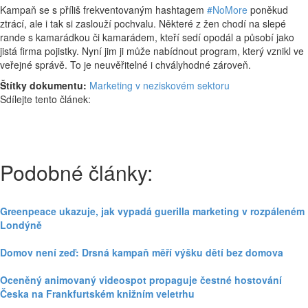
Kampaň se s příliš frekventovaným hashtagem
#NoMore
poněkud
ztrácí, ale i tak si zaslouží pochvalu. Některé z žen chodí na slepé
rande s kamarádkou či kamarádem, kteří sedí opodál a působí jako
jistá firma pojistky. Nyní jim ji může nabídnout program, který vznikl ve
veřejné správě. To je neuvěřitelné i chvályhodné zároveň.
Štítky dokumentu:
Marketing v neziskovém sektoru
Sdílejte tento článek:
Podobné články:
Greenpeace ukazuje, jak vypadá guerilla marketing v rozpáleném
Londýně
Domov není zeď: Drsná kampaň měří výšku dětí bez domova
Oceněný animovaný videospot propaguje čestné hostování
Česka na Frankfurtském knižním veletrhu