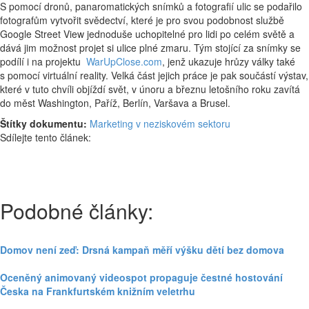
S pomocí dronů, panaromatických snímků a fotografií ulic se podařilo
fotografům vytvořit svědectví, které je pro svou podobnost službě
Google Street View jednoduše uchopitelné pro lidi po celém světě a
dává jim možnost projet si ulice plné zmaru. Tým stojící za snímky se
podílí i na projektu
WarUpClose.com
, jenž ukazuje hrůzy války také
s pomocí virtuální reality. Velká část jejich práce je pak součástí výstav,
které v tuto chvíli objíždí svět, v únoru a březnu letošního roku zavítá
do měst Washington, Paříž, Berlín, Varšava a Brusel.
Štítky dokumentu:
Marketing v neziskovém sektoru
Sdílejte tento článek:
Podobné články:
Domov není zeď: Drsná kampaň měří výšku dětí bez domova
Oceněný animovaný videospot propaguje čestné hostování
Česka na Frankfurtském knižním veletrhu