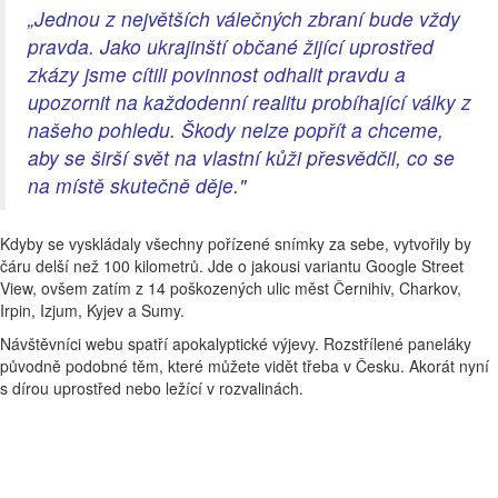
„Jednou z největších válečných zbraní bude vždy
pravda. Jako ukrajinští občané žijící uprostřed
zkázy jsme cítili povinnost odhalit pravdu a
upozornit na každodenní realitu probíhající války z
našeho pohledu. Škody nelze popřít a chceme,
aby se širší svět na vlastní kůži přesvědčil, co se
na místě skutečně děje."
Kdyby se vyskládaly všechny pořízené snímky za sebe, vytvořily by
čáru delší než 100 kilometrů. Jde o jakousi variantu Google Street
View, ovšem zatím z 14 poškozených ulic měst Černihiv, Charkov,
Irpin, Izjum, Kyjev a Sumy.
Návštěvníci webu spatří apokalyptické výjevy. Rozstřílené paneláky
původně podobné těm, které můžete vidět třeba v Česku. Akorát nyní
s dírou uprostřed nebo ležící v rozvalinách.