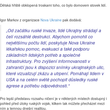
Dětská hřiště obklopená troskami toho, co bylo domovem stovek lidí.
Igor Markov z organizace
Nova Ukraine
pak dodává:
„Od začátku ruské invaze, lidé Ukrajiny strádají a
čelí rozsáhlé destrukci. Abychom pomohli co
největšímu počtu lidí, poskytuje Nova Ukraine
lékařskou pomoc, evakuaci a také podporu
základních lidských potřeb a společné
infrastruktury. Pro zvýšení informovanosti v
zahraničí jsou k dispozici snímky ukrajinských ulic,
které vizualizují zkázu a utrpení. Pomáhají lidem v
USA a na celém světě pochopit důsledky ruské
agrese a potřebu odpovědnosti."
Pro lepší představu rozsahu ničení je v některých místech dostupný i
pohled před útoky ruských vojsk, klikem tak můžete přecházet mezi
ním a temnou dnešní realitou.