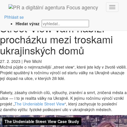
‹ Zpět
Projekt The Undeniable
Přihlásit se
Street View vám nabízí
Hledat výraz
procházku mezi troskami
ukrajinských domů
27. 2. 2023
|
Petr Michl
Možná půjde o nejmrazivější „street view“, které jste kdy v životě viděli.
Projekt spuštěný k ročnímu výročí od startu války na Ukrajině ukazuje
její dopad na ulice, v kterých žili lidé.
Rakety, zásahy civilních cílů, výbuchy, zranění a smrt, zničená města a
ulice — i to je realita války na Ukrajině. K jejímu ročnímu výročí vznikl
projekt „
The Undeniable Street View
“, který zachycuje to poslední
z daného výčtu: fyzické poškození ulic v ukrajinských městech.