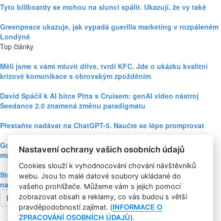
Tyto billboardy se mohou na slunci spálit. Ukazují, že vy také
Greenpeace ukazuje, jak vypadá guerilla marketing v rozpáleném
Londýně
Top články
Měli jsme s vámi mluvit dříve, tvrdí KFC. Jde o ukázku kvalitní
krizové komunikace s obrovským zpožděním
David Spáčil k AI bitce Pitta s Cruisem: genAI video nástroj
Seedance 2.0 znamená změnu paradigmatu
Přestaňte nadávat na ChatGPT-5. Naučte se lépe promptovat
Google Nano Banana nabízí dosud největší potenciál pro
Nastavení ochrany vašich osobních údajů
marketing mezi genAI modely pro tvorbu obrázků
Cookies slouží k vyhodnocování chování návštěvníků
Studie: Využívání generativní AI mezi spotřebiteli při online
webu. Jsou to malé datové soubory ukládané do
nakupování prudce roste
vašeho prohlížeče. Můžeme vám s jejich pomocí
zobrazovat obsah a reklamy, co vás budou s větší
Další článek
pravděpodobností zajímat. (
INFORMACE O
Copyright © 2004-2020 Focus Agency, s.r.o. Plné znění licenčních
ZPRACOVÁNÍ OSOBNÍCH ÚDAJŮ
).