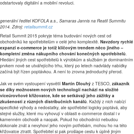
odstartovaly digitální a mobilní revoluci.
generální ředitel KOFOLA a.s., Samaras Jannis na Reatil Summitu
2014. Zdroj:
retailsummit.cz
Retail Summit 2015 pokryje téma budování nových cest od
obchodníků ke spotřebitelům v celé jeho komplexitě.
Navzdory rychlé
expanzi e-commerce je totiž klíčovým trendem něco jiného –
kompletní změna nákupního chování konečných spotřebitelů
.
Hledání jiných cest spotřebitelů k výrobkům a službám je dominantním
prvkem nově se utvářejícího trhu, který po letech nadvlády nabídky
začíná být řízen poptávkou. A není to zrovna jednoduchý přerod.
Jak ve svém vystoupení vysvětlí
Martin Dlouhý
z TESCO,
zákazník
se díky možnostem nových technologií nachází na složité
víceúrovňové křižovatce, kde se setkávají jeho zážitky a
zkušenosti z různých distribučních kanálů
. Každý z nich nabízí
specifické výhody a nedostatky, ale spotřebitel logicky poptává, aby
stejné služby, které mu vyhovují v oblasti e-commerce dostal i v
kamenném obchodě a naopak. Pokud ho obchodníci nebudou
dokonale znát a nevyhoví jeho novým potřebám, mohou ho na této
křižovatce ztratit. Spotřebitel si pak prošlape cestu k úplně jiným