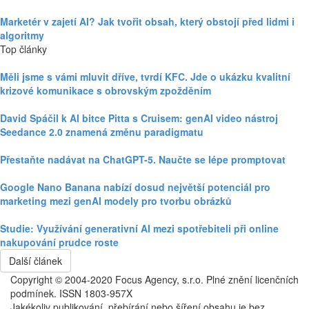
Marketér v zajetí AI? Jak tvořit obsah, který obstojí před lidmi i
algoritmy
Top články
Měli jsme s vámi mluvit dříve, tvrdí KFC. Jde o ukázku kvalitní
krizové komunikace s obrovským zpožděním
David Spáčil k AI bitce Pitta s Cruisem: genAI video nástroj
Seedance 2.0 znamená změnu paradigmatu
Přestaňte nadávat na ChatGPT-5. Naučte se lépe promptovat
Google Nano Banana nabízí dosud největší potenciál pro
marketing mezi genAI modely pro tvorbu obrázků
Studie: Využívání generativní AI mezi spotřebiteli při online
nakupování prudce roste
Další článek
Copyright © 2004-2020 Focus Agency, s.r.o. Plné znění licenčních
podmínek. ISSN 1803-957X
Jakékoliv publikování, přebírání nebo šíření obsahu je bez