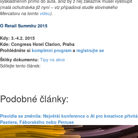
vyskladněním přímo do auta, aniž by z něj zákazník musel vystoupit
(malá ochutnávka již nyní – viz případová studie slovinského
Mercatoru na tomto
videu
).
O Retail Summitu 2015
Kdy:
3.-4.2. 2015
Kde:
Congress Hotel Clarion, Praha
Prohlédněte si
kompletní program
a
registrujte se
Štítky dokumentu:
Tipy na akce
Sdílejte tento článek:
Podobné články:
Pravidla se změnila: Největší konference o AI pro kreativce přivítá
Pastiera, Fáborského nebo Petruse