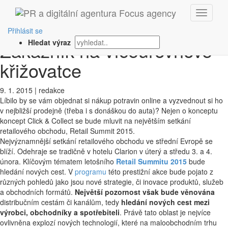
‹ Zpět
Retail Summit 2015:
Přihlásit se
Zákazník na víceúrovňové
Hledat výraz
křižovatce
9. 1. 2015
|
redakce
Líbilo by se vám objednat si nákup potravin online a vyzvednout si ho
v nejbližší prodejně (třeba i s donáškou do auta)? Nejen o konceptu
koncept Click & Collect se bude mluvit na největším setkání
retailového obchodu, Retail Summit 2015.
Nejvýznamnější setkání retailového obchodu ve střední Evropě se
blíží. Odehraje se tradičně v hotelu Clarion v úterý a středu 3. a 4.
února. Klíčovým tématem letošního
Retail Summitu 2015
bude
hledání nových cest. V
programu
této prestižní akce bude pojato z
různých pohledů jako jsou nové strategie, či inovace produktů, služeb
a obchodních formátů.
Největší pozornost však bude věnována
distribučním cestám či kanálům, tedy
hledání nových cest mezi
výrobci, obchodníky a spotřebiteli
. Právě tato oblast je nejvíce
ovlivněna explozí nových technologií, které na maloobchodním trhu