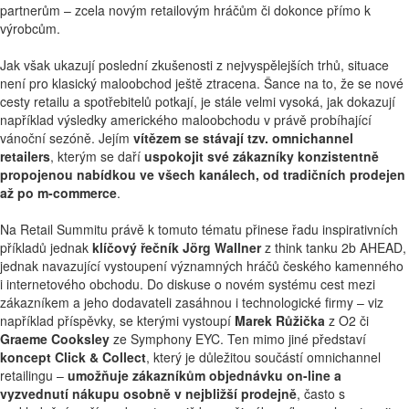
partnerům – zcela novým retailovým hráčům či dokonce přímo k
výrobcům.
Jak však ukazují poslední zkušenosti z nejvyspělejších trhů, situace
není pro klasický maloobchod ještě ztracena. Šance na to, že se nové
cesty retailu a spotřebitelů potkají, je stále velmi vysoká, jak dokazují
například výsledky amerického maloobchodu v právě probíhající
vánoční sezóně. Jejím
vítězem se stávají tzv. omnichannel
retailers
, kterým se daří
uspokojit své zákazníky konzistentně
propojenou nabídkou ve všech kanálech, od tradičních prodejen
až po m-commerce
.
Na Retail Summitu právě k tomuto tématu přinese řadu inspirativních
příkladů jednak
klíčový řečník
Jörg Wallner
z think tanku 2b AHEAD,
jednak navazující vystoupení významných hráčů českého kamenného
i internetového obchodu. Do diskuse o novém systému cest mezi
zákazníkem a jeho dodavateli zasáhnou i technologické firmy – viz
například příspěvky, se kterými vystoupí
Marek Růžička
z O2 či
Graeme Cooksley
ze Symphony EYC. Ten mimo jiné představí
koncept Click & Collect
, který je důležitou součástí omnichannel
retailingu –
umožňuje zákazníkům objednávku on-line a
vyzvednutí nákupu osobně v nejbližší prodejně
, často s