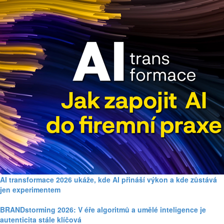
AI transformace 2026 ukáže, kde AI přináší výkon a kde zůstává
jen experimentem
BRANDstorming 2026: V éře algoritmů a umělé inteligence je
autenticita stále klíčová