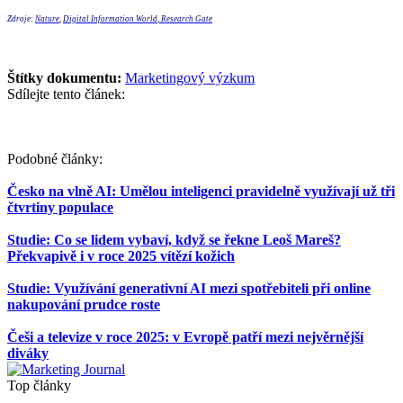
Zdroje:
Nature
,
Digital Information World
,
Research Gate
Štítky dokumentu:
Marketingový výzkum
Sdílejte tento článek:
Podobné články:
Česko na vlně AI: Umělou inteligenci pravidelně využívají už tři
čtvrtiny populace
Studie: Co se lidem vybaví, když se řekne Leoš Mareš?
Překvapivě i v roce 2025 vítězí kožich
Studie: Využívání generativní AI mezi spotřebiteli při online
nakupování prudce roste
Češi a televize v roce 2025: v Evropě patří mezi nejvěrnější
diváky
Top články