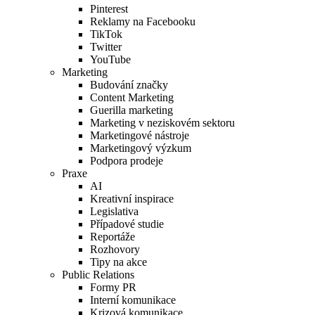
Pinterest
Reklamy na Facebooku
TikTok
Twitter
YouTube
Marketing
Budování značky
Content Marketing
Guerilla marketing
Marketing v neziskovém sektoru
Marketingové nástroje
Marketingový výzkum
Podpora prodeje
Praxe
AI
Kreativní inspirace
Legislativa
Případové studie
Reportáže
Rozhovory
Tipy na akce
Public Relations
Formy PR
Interní komunikace
Krizová komunikace