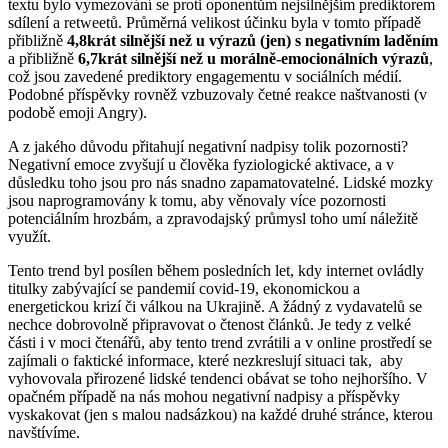
textu bylo vymezování se proti oponentům nejsilnějším prediktorem
sdílení a retweetů. Průměrná velikost účinku byla v tomto případě
přibližně
4,8krát silnější než u výrazů (jen) s negativním laděním
a přibližně
6,7krát silnější než u morálně-emocionálních výrazů
,
což jsou zavedené prediktory engagementu v sociálních médií.
Podobné příspěvky rovněž vzbuzovaly četné reakce naštvanosti (v
podobě emoji Angry).
A z jakého důvodu přitahují negativní nadpisy tolik pozornosti?
Negativní emoce zvyšují u člověka fyziologické aktivace, a v
důsledku toho jsou pro nás snadno zapamatovatelné. Lidské mozky
jsou naprogramovány k tomu, aby věnovaly více pozornosti
potenciálním hrozbám, a zpravodajský průmysl toho umí náležitě
využít.
Tento trend byl posílen během posledních let, kdy internet ovládly
titulky zabývající se pandemií covid-19, ekonomickou a
energetickou krizí či válkou na Ukrajině. A žádný z vydavatelů se
nechce dobrovolně připravovat o čtenost článků. Je tedy z velké
části i v moci čtenářů, aby tento trend zvrátili a v online prostředí se
zajímali o faktické informace, které nezkreslují situaci tak, aby
vyhovovala přirozené lidské tendenci obávat se toho nejhoršího. V
opačném případě na nás mohou negativní nadpisy a příspěvky
vyskakovat (jen s malou nadsázkou) na každé druhé stránce, kterou
navštívíme.