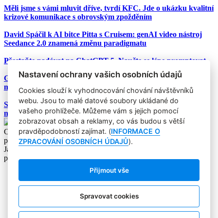
Měli jsme s vámi mluvit dříve, tvrdí KFC. Jde o ukázku kvalitní
krizové komunikace s obrovským zpožděním
David Spáčil k AI bitce Pitta s Cruisem: genAI video nástroj
Seedance 2.0 znamená změnu paradigmatu
Přestaňte nadávat na ChatGPT-5. Naučte se lépe promptovat
Nastavení ochrany vašich osobních údajů
Google Nano Banana nabízí dosud největší potenciál pro
marketing mezi genAI modely pro tvorbu obrázků
Cookies slouží k vyhodnocování chování návštěvníků
webu. Jsou to malé datové soubory ukládané do
Studie: Využívání generativní AI mezi spotřebiteli při online
vašeho prohlížeče. Můžeme vám s jejich pomocí
nakupování prudce roste
zobrazovat obsah a reklamy, co vás budou s větší
pravděpodobností zajímat. (
INFORMACE O
Copyright © 2004-2020 Focus Agency, s.r.o. Plné znění licenčních
podmínek. ISSN 1803-957X
ZPRACOVÁNÍ OSOBNÍCH ÚDAJŮ
).
Jakékoliv publikování, přebírání nebo šíření obsahu je bez
písemného souhlasu Focus Agency, s.r.o. zakázáno.
Přijmout vše
RSS 1
Štítky
Zpracování osobních údajů
Spravovat cookies
Pro inzerenty
Kontakt