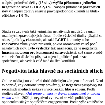
nadpisu průměrné délky (15 slov)
zvýšila přítomnost jediného
negativního slova CTR o 2,3 %.
Naopak přítomnost
pozitivních
slov
v nadpisu zprávy
snižuje
pravděpodobnost kliknutí na titulek
přibližně
o 1,0 %.
Studie se zabývala také vnímáním negativních nadpisů v rámci
rozdílných zpravodajských témat. Podle výsledků titulky týkající se
oblastí
politiky, ekonomie
, ale také
LGBT
komunity nebo
rodičovství
získaly více prokliků, pokud obsahovaly velký podíl
negativních slov.
Tyto výsledky tak naznačují, že je negativita
hnacím motorem pro konzumaci zpravodajství,
což samo o sobě
v konečném důsledku přispívá nejen k politické polarizaci
společnosti, ale vede k celé řadě dalších konfliktů.
Negativita láká hlavně na sociálních sítích
Online média jsou v dnešní době důležitým zdrojem informací. Není
to poprvé, kdy odborné texty prokázaly, že
negativní příspěvky na
sociálních médiích získávají více reakcí, liků a sdílení
. Podle
studie s názvem
Out-group animosity drives engagement on social
media
z roku 2021 je negativní vymezení se vůči politickým
oponentům silným spouštěčem engagementu. Podle výše zmíněného