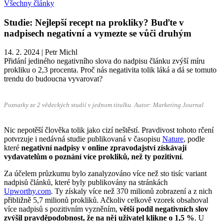
Všechny články
Studie: Nejlepší recept na prokliky? Buďte v
nadpisech negativní a vymezte se vůči druhým
14. 2. 2024
|
Petr Michl
Přidání jediného negativního slova do nadpisu článku zvýší míru
prokliku o 2,3 procenta. Proč nás negativita tolik láká a dá se tomuto
trendu do budoucna vyvarovat?
Poznatky ze 2 vědeckých studií v jednom titulku. Autor: Marketing Journal
Nic nepotěší člověka tolik jako cizí neštěstí. Pravdivost tohoto rčení
potvrzuje i nedávná studie publikovaná v časopisu
Nature
, podle
které
negativní nadpisy v online zpravodajství získávají
vydavatelům o poznání více prokliků, než ty pozitivní
.
Za účelem průzkumu bylo zanalyzováno více než sto tisíc variant
nadpisů článků, které byly publikovány na stránkách
Upworthy.com
. Ty získaly více než 370 milionů zobrazení a z nich
přibližně 5,7 milionů prokliků. Ačkoliv celkově vzorek obsahoval
více nadpisů s pozitivním vyzněním,
větší podíl negativních slov
zvýšil pravděpodobnost, že na něj uživatel klikne o 1,5 %
. U