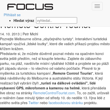
‹ Zpět
Turistická kampaň na dálku:
Přihlásit se
Remote Control Tourist
Hledat výraz
14. 10. 2013
|
Petr Michl
Poznejte Melbourne očima „obyčejného turisty". Interaktivní turistická
kampaň využívá „lidské loutky", které dle vašich příkazů projdou město
křížem krážem.
Představte si, že můžete důvěrně poznat město na opačném konci
světa ještě předtím, než si koupíte letenku. Zajdete do zábavního
parku, na pláž, navštívíte místní rybářské tržiště a projdete se po pláži
při západu slunce – to všechno od vašeho počítače. Přesně to je
myšlenka za turistickou kampaní „
Remote Control Tourist
", která
láká návštěvníky do Melbourne a australského státu Victoria. K její
realizaci byli vybráni čtyři
„turisti na dálkové ovládání", lidé
vybavení GPS, mikrofonem a kamerou na helmě
, která přenášela
live obraz na stránky
RemoteControlTourist.com
. To, co zažili, určovali
v reálném čase minulý týden od středy 10. do neděle 13. října lidé z
celého světa přes
Twitter
nebo
facebookovou stránku
projektu.