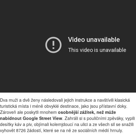
Dva muži a dvě ženy následovali jejich instrukce a navštívili klasická
turistická místa i méně obvyklé destinace, jako jsou přístavní doky.
Zároveň ale poskytli mnohem
osobnější zážitek, než může
nabídnout Google Street View
. Zahráli si s pouličními zpěváky, vypili
desítky káv a piv, objímali kolemjdoucí na ulici a ze všech sil se snažili
vyhovět 8726 žádostí, které se na ně ze sociálních médií hrnuly.