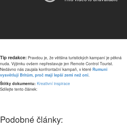
Tip redakce:
Pravdou je, že většina turistických kampaní je pěkná
nuda. Výjimku ovšem nepřestavuje jen Remote Control Tourist.
Nedávno nás zaujala konfrontační kampaň, v které
Rumuni
vysvětlují Britům, proč mají lepší zemi než oni
.
Štítky dokumentu:
Kreativní inspirace
Sdílejte tento článek:
Podobné články: