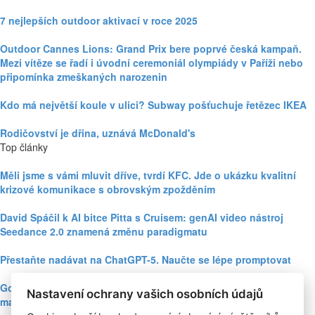
7 nejlepších outdoor aktivací v roce 2025
Outdoor Cannes Lions: Grand Prix bere poprvé česká kampaň.
Mezi vítěze se řadí i úvodní ceremoniál olympiády v Paříži nebo
připomínka zmeškaných narozenin
Kdo má největší koule v ulici? Subway pošťuchuje řetězec IKEA
Rodičovství je dřina, uznává McDonald's
Top články
Měli jsme s vámi mluvit dříve, tvrdí KFC. Jde o ukázku kvalitní
krizové komunikace s obrovským zpožděním
David Spáčil k AI bitce Pitta s Cruisem: genAI video nástroj
Seedance 2.0 znamená změnu paradigmatu
Přestaňte nadávat na ChatGPT-5. Naučte se lépe promptovat
Google Nano Banana nabízí dosud největší potenciál pro
Nastavení ochrany vašich osobních údajů
marketing mezi genAI modely pro tvorbu obrázků