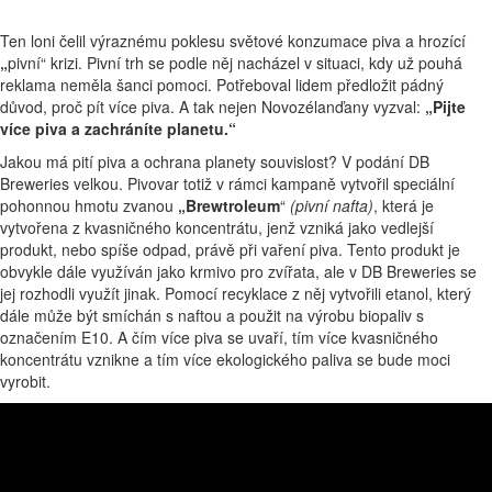
Ten loni čelil výraznému poklesu světové konzumace piva a hrozící
„
pivní“ krizi. Pivní trh se podle něj nacházel v situaci, kdy už pouhá
reklama neměla šanci pomoci. Potřeboval lidem předložit pádný
důvod, proč pít více piva. A tak nejen Novozélanďany vyzval:
„Pijte
více piva a zachráníte planetu.“
Jakou má pití piva a ochrana planety souvislost? V podání DB
Breweries velkou. Pivovar totiž v rámci kampaně vytvořil speciální
pohonnou hmotu zvanou
„Brewtroleum
“
(pivní nafta)
, která je
vytvořena z kvasničného koncentrátu, jenž vzniká jako vedlejší
produkt, nebo spíše odpad, právě při vaření piva. Tento produkt je
obvykle dále využíván jako krmivo pro zvířata, ale v DB Breweries se
jej rozhodli využít jinak. Pomocí recyklace z něj vytvořili etanol, který
dále může být smíchán s naftou a použit na výrobu biopaliv s
označením E10. A čím více piva se uvaří, tím více kvasničného
koncentrátu vznikne a tím více ekologického paliva se bude moci
vyrobit.