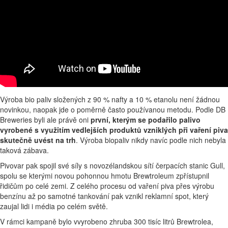
Výroba bio paliv složených z 90 % nafty a 10 % etanolu není žádnou
novinkou, naopak jde o poměrně často používanou metodu. Podle DB
Breweries byli ale právě oni
první, kterým se podařilo palivo
vyrobené s využitím vedlejších produktů vzniklých při vaření piva
skutečně uvést na trh
. Výroba biopaliv nikdy navíc podle nich nebyla
taková zábava.
Pivovar pak spojil své síly s novozélandskou sítí čerpacích stanic Gull,
spolu se kterými novou pohonnou hmotu Brewtroleum zpřístupnil
řidičům po celé zemi. Z celého procesu od vaření piva přes výrobu
benzínu až po samotné tankování pak vznikl reklamní spot, který
zaujal lidi i média po celém světě.
V rámci kampaně bylo vvyrobeno zhruba 300 tisíc litrů Brewtrolea,