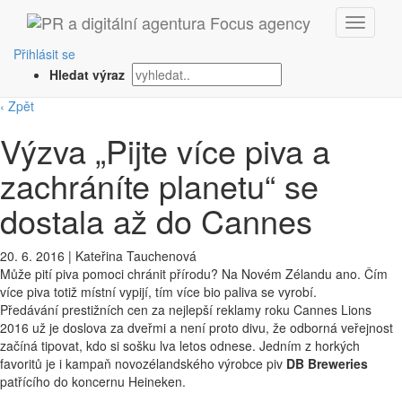
Přihlásit se
Hledat výraz
‹ Zpět
Výzva „Pijte více piva a
zachráníte planetu“ se
dostala až do Cannes
20. 6. 2016
|
Kateřina Tauchenová
Může pití piva pomoci chránit přírodu? Na Novém Zélandu ano. Čím
více piva totiž místní vypijí, tím více bio paliva se vyrobí.
Předávání prestižních cen za nejlepší reklamy roku Cannes Lions
2016 už je doslova za dveřmi a není proto divu, že odborná veřejnost
začíná tipovat, kdo si sošku lva letos odnese. Jedním z horkých
favoritů je i kampaň novozélandského výrobce piv
DB Breweries
patřícího do koncernu Heineken.