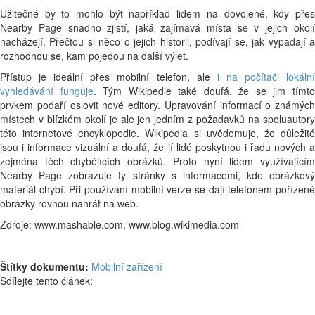
Užitečné by to mohlo být například lidem na dovolené, kdy přes
Nearby Page snadno zjistí, jaká zajímavá místa se v jejich okolí
nacházejí. Přečtou si něco o jejich historii, podívají se, jak vypadají a
rozhodnou se, kam pojedou na další výlet.
Přístup je ideální přes mobilní telefon, ale
i na počítači lokáln
vyhledávání funguje
. Tým Wikipedie také doufá, že se jim tímt
prvkem podaří oslovit nové editory. Upravování informací o známých
místech v blízkém okolí je ale jen jedním z požadavků na spoluautory
této internetové encyklopedie. Wikipedia si uvědomuje, že důležité
jsou i informace vizuální a doufá, že jí lidé poskytnou i řadu nových a
zejména těch chybějících obrázků. Proto nyní lidem využívajícím
Nearby Page zobrazuje ty stránky s informacemi, kde obrázkový
materiál chybí. Při používání mobilní verze se dají telefonem pořízené
obrázky rovnou nahrát na web.
Zdroje: www.mashable.com, www.blog.wikimedia.com
Štítky dokumentu:
Mobilní zařízení
Sdílejte tento článek: