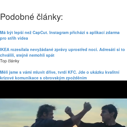
Podobné články:
Má být lepší než CapCut. Instagram přichází s aplikací zdarma
pro střih videa
IKEA rozesílala nevyžádané zprávy uprostřed noci. Adresáti si to
chválili, stejně nemohli spát
Top články
Měli jsme s vámi mluvit dříve, tvrdí KFC. Jde o ukázku kvalitní
krizové komunikace s obrovským zpožděním