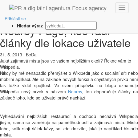
‹ Zpět
Wikipedia představuje
Přihlásit se
Nearby Page, kde řadí
Hledat výraz
články dle lokace uživatele
31. 5. 2013
|
BeDa
Jaká zajímavá místa jsou ve vašem nejbližším okolí? Řekne vám to
Wikipedia.
Nikdy by mě nenapadlo přemýšlet o Wikipedii jako o sociální síti nebo
mobilní aplikaci. Ale na základě nových funkcí a chystaných prvků není
tak těžké vidět spojitost. Ve svém příspěvku na blogu oznamuje
Wikipedia nový prvek s názvem
Nearby
, ten doporučuje články n
základě toho, kde se uživatel právě nachází.
Vyhledávání nejbližších restaurací a obchodů nechává Wikipedia
jiným, sama se zaměřuje na pamětihodnosti a zajímavá místa. Místo
toho, kolik stojí šálek kávy, se zde dozvíte, jaká je například historie
místa.