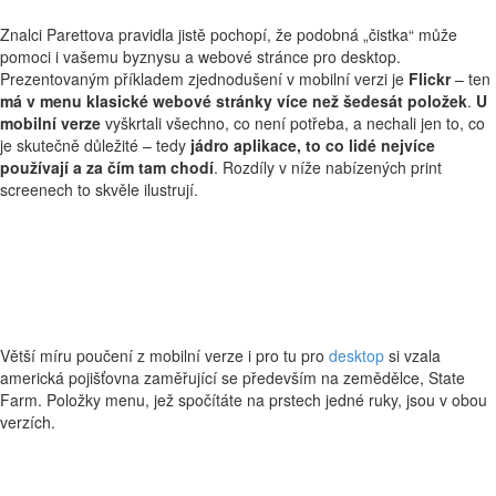
Znalci Parettova pravidla jistě pochopí, že podobná „čistka“ může
pomoci i vašemu byznysu a webové stránce pro desktop.
Prezentovaným příkladem zjednodušení v mobilní verzi je
Flickr
– ten
má v menu klasické webové stránky více než šedesát položek
.
U
mobilní verze
vyškrtali všechno, co není potřeba, a nechali jen to, co
je skutečně důležité – tedy
jádro aplikace, to co lidé nejvíce
používají a za čím tam chodí
. Rozdíly v níže nabízených print
screenech to skvěle ilustrují.
Větší míru poučení z mobilní verze i pro tu pro
desktop
si vzala
americká pojišťovna zaměřující se především na zemědělce, State
Farm. Položky menu, jež spočítáte na prstech jedné ruky, jsou v obou
verzích.