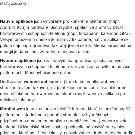
Ondřej Zahradník
Nativní aplikace
jsou vytvářené pro konkrétní platformu (např.
Android, iOS) a hardware. Jsou rychlé, spolehlivé a umí využívat
hardwarových schopností telefonu (např. fotoaparát, kalendář, GPS).
Velkým omezením dneška je malá výdrž baterie, nativní aplikace se
přitom dají naprogramovat tak, aby ji více šetřily. Menší náročnost na
energii je daná i tím, že mohou fungovat offline.
Hybridní aplikace
jsou zajímavým kompromisem, dokážou využit
hardwarových schopností telefonu a zároveň jsou použitelné na více
platformách. Musí být nicméně online.
Dedikovaná
webová aplikace
je již de facto mobilní webovou
stránkou, ovšem takovou, jež je přizpůsobena specifické platformě
nebo nějakému hardwarovému faktoru (např. webová aplikace pro
dotykové telefony).
Mobilní web
je pak nejuniverzálnější formou, která je funkční napříč
platformami. Jedná se o podobu stránek, jež by měla být
přizpůsobena omezením mobilního prohlížeče i malých obrazovek
telefonů. Uživatelská přívětivost je pochopitelně závislá na rychlosti
připojení, která se liší dle lokality, poskytovatele, druhu datového tarifu