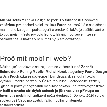
Michal Horák
z Pecka Design se podělil o zkušenosti s nedávnou
zakázkou pro
obchod s elektronikou
Euronics
, zboží této společnosti
má mnoho kategorií, podkategorií a produktů, takže je zeštíhlování o
to obtížnější. Přesto prý bylo jedno z hlavních ponaučení, že se
osekávat dá, a možná v něm měli být ještě odvážnější.
Proč mít mobilní web?
Následující panelová diskuze, které se zúčastnili také
Zdeněk
Schneider
z
Rolling Mobile
,
Michal Horák
z agentury
Pecka Design
a
Jan Procházka
ze společnosti
Lundegaard
, se točila i okolo
významu mobilního webu v České republice. Pochopitelně zazněly
„globální pravdy“ o významu mobilních telefonů na rozvojových trzích,
v Indii a mnoha afrických státech je již dnes více přístupů na
internet z mobilních zařízení než z desktopů
. Do roku 2020 se dle
společnosti Cisco má zvětšit traffic mobilního internetu
šestadvacetkrát.