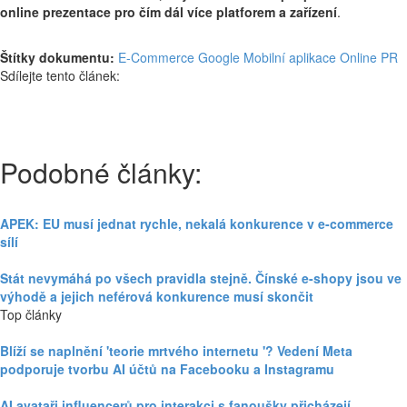
online prezentace pro čím dál více platforem a zařízení
.
Štítky dokumentu:
E-Commerce
Google
Mobilní aplikace
Online PR
Sdílejte tento článek:
Podobné články:
APEK: EU musí jednat rychle, nekalá konkurence v e-commerce
sílí
Stát nevymáhá po všech pravidla stejně. Čínské e-shopy jsou ve
výhodě a jejich neférová konkurence musí skončit
Top články
Blíží se naplnění 'teorie mrtvého internetu '? Vedení Meta
podporuje tvorbu AI účtů na Facebooku a Instagramu
AI avataři influencerů pro interakci s fanoušky přicházejí.