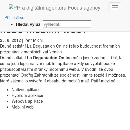
‹ Zpět
Je lepší nativní aplikace
Přihlásit se
nebo mobilní web?
Hledat výraz
25. 6. 2012
|
Petr Michl
Druhé setkání La Degustation Online řešilo budoucnost firemních
prezentací v mobilních zařízeních.
Druhé setkání
La Degustation Online
mělo jasné zadání – říci, k
čemu jsou lepší nativní mobilní aplikace a kdy se vyplatí pouze
přizpůsobit vlastní stránky mobilnímu webu. V úvodní ze dvou
prezentací Ondřej Zahradník ze společnosti Inmite rozdělil možnosti,
které zájemci o vytvoření obsahu do mobilů mají. Patří mezi ně:
Nativní aplikace
Hybridní aplikace
Webová aplikace
Mobilní web