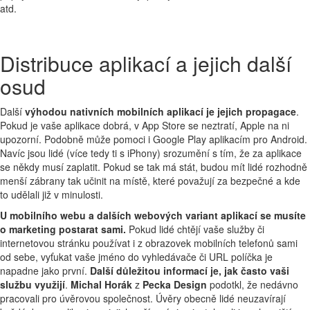
atd.
Distribuce aplikací a jejich další
osud
Další
výhodou nativních mobilních aplikací je jejich propagace
.
Pokud je vaše aplikace dobrá, v App Store se neztratí, Apple na ni
upozorní. Podobně může pomoci i Google Play aplikacím pro Android.
Navíc jsou lidé (více tedy ti s iPhony) srozumění s tím, že za aplikace
se někdy musí zaplatit. Pokud se tak má stát, budou mít lidé rozhodně
menší zábrany tak učinit na místě, které považují za bezpečné a kde
to udělali již v minulosti.
U mobilního webu a dalších webových variant aplikací se musíte
o marketing postarat sami.
Pokud lidé chtějí vaše služby či
internetovou stránku používat i z obrazovek mobilních telefonů sami
od sebe, vyťukat vaše jméno do vyhledávače či URL políčka je
napadne jako první.
Další důležitou informací je, jak často vaši
službu využijí
.
Michal Horák
z
Pecka Design
podotkl, že nedávno
pracovali pro úvěrovou společnost. Úvěry obecně lidé neuzavírají