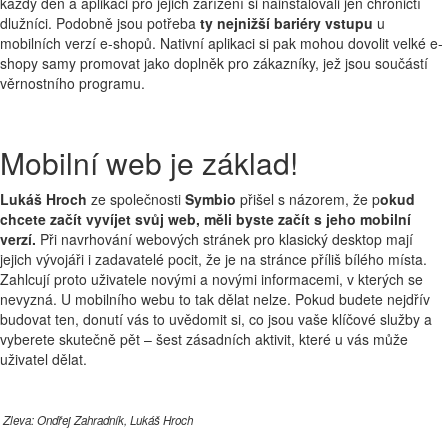
každý den a aplikaci pro jejich zařízení si nainstalovali jen chroničtí
dlužníci. Podobně jsou potřeba
ty nejnižší bariéry vstupu
u
mobilních verzí e-shopů. Nativní aplikaci si pak mohou dovolit velké e-
shopy samy promovat jako doplněk pro zákazníky, jež jsou součástí
věrnostního programu.
Mobilní web je základ!
Lukáš Hroch
ze společnosti
Symbio
přišel s názorem, že p
okud
chcete začít vyvíjet svůj web, měli byste začít s jeho mobilní
verzí.
Při navrhování webových stránek pro klasický desktop mají
jejich vývojáři i zadavatelé pocit, že je na stránce příliš bílého místa.
Zahlcují proto uživatele novými a novými informacemi, v kterých se
nevyzná. U mobilního webu to tak dělat nelze. Pokud budete nejdřív
budovat ten, donutí vás to uvědomit si, co jsou vaše klíčové služby a
vyberete skutečně pět – šest zásadních aktivit, které u vás může
uživatel dělat.
Zleva: Ondřej Zahradník, Lukáš Hroch