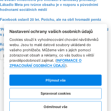
Lákadlo Meta pro tvůrce obsahu je v rozporu s původními
hodnotami sociálních médií
Facebook oslavil 20 let. Potichu, ale na obří hromadě peněz
'Přísně tajné!' Knihy Dobrovský lákají knihomoly na slevový kód
Nastavení ochrany vašich osobních údajů
s pomocí uniklé interní e-mailové komunikace
Cookies slouží k vyhodnocování chování návštěvníků
Kontroverzní obsah a diskuze plné hádek udrží lidi na
webu. Jsou to malé datové soubory ukládané do
platformách Facebooku, říká whistleblowerka Frances Haugen
vašeho prohlížeče. Můžeme vám s jejich pomocí
zobrazovat obsah a reklamy, co vás budou s větší
Další článek
pravděpodobností zajímat. (
INFORMACE O
Copyright © 2004-2020 Focus Agency, s.r.o. Plné znění licenčních
ZPRACOVÁNÍ OSOBNÍCH ÚDAJŮ
).
podmínek. ISSN 1803-957X
Jakékoliv publikování, přebírání nebo šíření obsahu je bez
písemného souhlasu Focus Agency, s.r.o. zakázáno.
Přijmout vše
RSS 1
Štítky
Zpracování osobních údajů
Spravovat cookies
Pro inzerenty
Kontakt
PR AGENTURA
Odmítnout vše