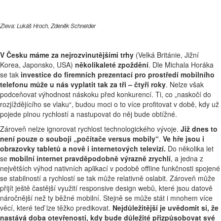
Zleva: Lukáš Hroch, Zdeněk Schneider
V Česku máme za nejrozvinutějšími trhy
(Velká Británie, Jižní
Korea, Japonsko, USA)
několikaleté zpoždění
. Dle Michala Horáka
se tak
investice do firemních prezentací pro prostředí mobilního
telefonu může u nás vyplatit tak za tři – čtyři roky
. Nelze však
podceňovat výhodnost náskoku před konkurencí. Ti, co „naskočí do
rozjíždějícího se vlaku“, budou moci o to více profitovat v době, kdy už
pojede plnou rychlostí a nastupovat do něj bude obtížné.
Zároveň nelze ignorovat rychlost technologického vývoje.
Již dnes to
není pouze o souboji „počítače versus mobily“
.
Ve hře jsou i
obrazovky tabletů a nově i internetových televizí.
Do několika let
se
mobilní internet pravděpodobně výrazně zrychlí
, a jedna z
největších výhod nativních aplikací v podobě offline funkčnosti spojené
se stabilností a rychlostí se tak může relativně oslabit. Zároveň může
přijít ještě častější využití responsive design webů, které jsou datově
náročnější než ty běžné mobilní. Stejně se může stát i mnohem více
věcí, které teď lze těžko predikovat.
Nejdůležitější je uvědomit si, že
nastává doba otevřenosti, kdy bude důležité přizpůsobovat své