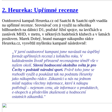
2. Heureka: Upřímné recenze
Outdoorová kampaň Heureka.cz od Saatchi & Saatchi
opět vsadila
na upřímné recenze. Srovnávač cen ji využil na několika
billboardech na dálnici D1, pražské Jižní spojce, na lavičkách u
zastávek MHD, v metru, v některých hudebních klubech a v šatnách
posiloven. Marek Dobrý, brand manager nákupního rádce
Heureka.cz, vysvětlil myšlenku kampaně následovně:
„V jarní outdoorové kampani jsme navázali na úspěšný
formát upřímných recenzí z loňského roku. V
každodenním životě přirozeně recenzujeme téměř vše v
našem okolí.
Slovní hodnocení okolního světa je pro
Čechy v podstatě národní sport.
Právě toho jsme se
rozhodli využít a poukázat tak na podstatu Heureky
jako nákupního rádce. Zákazníci u nás na jednom
místě najdou všechny informace, které k nákupu
potřebují – nejenom cenu, ale informace o produktech,
e-shopech a především zkušenosti a hodnocení
ostatních zákazníků.
"