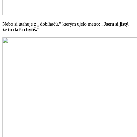
Nebo si utahuje z
„
dobíhačů,” kterým ujelo metro:
„Jsem si jistý,
že to další chytíš.”