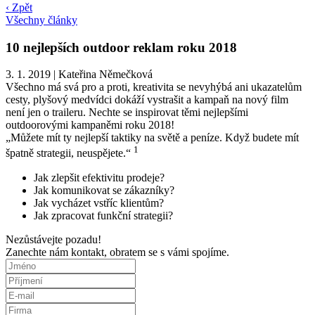
‹ Zpět
Všechny články
10 nejlepších outdoor reklam roku 2018
3. 1. 2019
|
Kateřina Němečková
Všechno má svá pro a proti, kreativita se nevyhýbá ani ukazatelům
cesty, plyšový medvídci dokáží vystrašit a kampaň na nový film
není jen o traileru. Nechte se inspirovat těmi nejlepšími
outdoorovými kampaněmi roku 2018!
„Můžete mít ty nejlepší taktiky na světě a peníze. Když budete mít
1
špatně strategii, neuspějete.“
Jak zlepšit efektivitu prodeje?
Jak komunikovat se zákazníky?
Jak vycházet vstříc klientům?
Jak zpracovat funkční strategii?
Nezůstávejte pozadu!
Zanechte nám kontakt, obratem se s vámi spojíme.