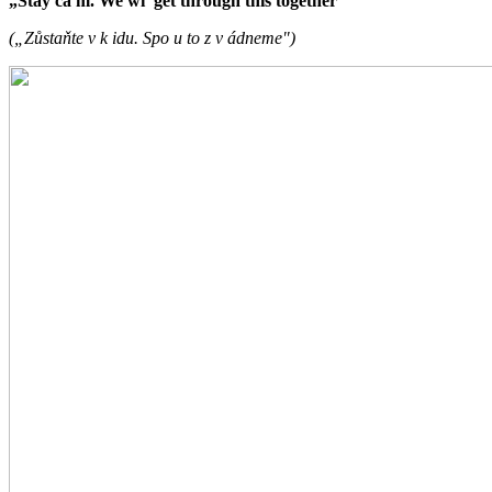
„Stay ca m. We wi get through this together"
(„Zůstaňte v k idu. Spo u to z v ádneme")