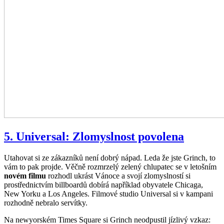
5. Universal: Zlomyslnost povolena
Utahovat si ze zákazníků není dobrý nápad. Leda že jste Grinch, to
vám to pak projde. Věčně rozmrzelý zelený chlupatec se v letošním
novém filmu
rozhodl ukrást Vánoce a svojí zlomyslností si
prostřednictvím billboardů dobírá například obyvatele Chicaga,
New Yorku a Los Angeles. Filmové studio Universal si v kampani
rozhodně nebralo servítky.
Na newyorském Times Square si Grinch neodpustil jízlivý vzkaz: