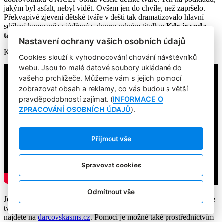
jakým byl asfalt, nebyl vidět. Ovšem jen do chvíle, než zapršelo.
Překvapivé zjevení dětské tváře v dešti tak dramatizovalo hlavní
sdělení kampaně vyjádřené v doprovodném titulku:
Kde je voda,
tam je život.
Nastavení ochrany vašich osobních údajů
Kampaň realizovala komunikační
agentura Havas.
Cookies slouží k vyhodnocování chování návštěvníků
webu. Jsou to malé datové soubory ukládané do
vašeho prohlížeče. Můžeme vám s jejich pomocí
zobrazovat obsah a reklamy, co vás budou s větší
pravděpodobností zajímat. (
INFORMACE O
ZPRACOVÁNÍ OSOBNÍCH ÚDAJŮ
).
Přijmout vše
Spravovat cookies
Odmítnout vše
Jedna
DMS za 90 Kč
vyčistí v Africe 3 644 litrů vody. Pošlete ji ve
tvaru DMS UNICEF 90 na 87777. UNICEF obdrží 89 Kč. Více
najdete na
darcovskasms.cz
. Pomoci je možné také prostřednictvím