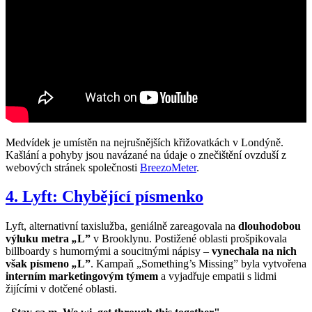
Medvídek je umístěn na nejrušnějších křižovatkách v Londýně.
Kašlání a pohyby jsou navázané na údaje o znečištění ovzduší z
webových stránek společnosti
BreezoMeter
.
4. Lyft: Chybějící písmenko
Lyft, alternativní taxislužba, geniálně zareagovala na
dlouhodobou
výluku metra
„
L”
v Brooklynu. Postižené oblasti prošpikovala
billboardy s humornými a soucitnými nápisy –
vynechala na nich
však písmeno
„
L”
. Kampaň „Something’s Missing” byla vytvořena
interním marketingovým týmem
a vyjadřuje empatii s lidmi
žijícími v dotčené oblasti.