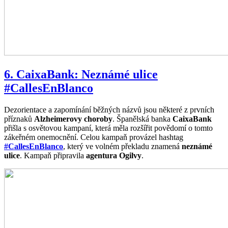
6. CaixaBank: Neznámé ulice
#CallesEnBlanco
Dezorientace a zapomínání běžných názvů jsou některé z prvních
příznaků
Alzheimerovy choroby
. Španělská banka
CaixaBank
přišla s osvětovou kampaní, která měla rozšířit povědomí o tomto
zákeřném onemocnění. Celou kampaň provázel hashtag
#CallesEnBlanco
, který ve volném překladu znamená
neznámé
ulice
. Kampaň připravila
agentura Ogilvy
.