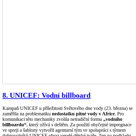
8. UNICEF: Vodní billboard
Kampaň UNICEF u příležitosti Světového dne vody (23. března) se
zaměřila na problematiku
nedostatku pitné vody v Africe
. Pro
komunikaci této mechaniky zvolila netradiční formu
„vodního
billboardu“
, který ožívá s deštěm. Za použití obyčejné impregnace
ve spreji a šablony vytvořil agenturní tým ve spolupráci s týmem
dobrovolníků UNICEF obraz veselé dětské tváře. Ten na podkladu,