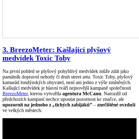
3. BreezoMeter: Kašlající plyšový
medvídek Toxic Toby
Na první pohled se plyšový pohyblivý medvídek může zdát jako
památník dopravní nehody či druh street artu. Toxic Toby, plyšový
kamarád londýnských obyvatel, není ani jedno z výše zmíněných.
Kašlající medvídek je hlavní tváří nejnovější kampaně společnosti
BreezoMeter
, kterou vytvořila
agentura McCann
. Narozdíl od
předchozích kampaní nechce upoutat pozornost ke značce, ale
upozornit na jednoho z
„
tichých zabijáků”
–
znečištěné ovzduší
ve velkých městech.