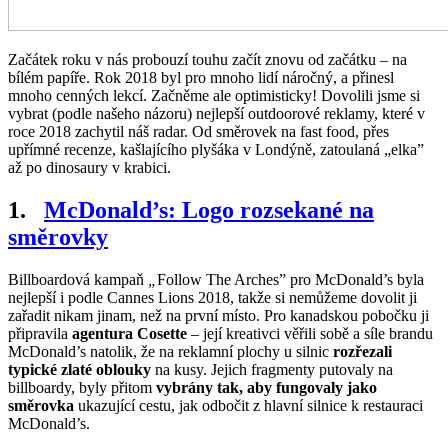
Začátek roku v nás probouzí touhu začít znovu od začátku – na
bílém papíře. Rok 2018 byl pro mnoho lidí náročný, a přinesl
mnoho cenných lekcí. Začněme ale optimisticky! Dovolili jsme si
vybrat (podle našeho názoru) nejlepší outdoorové reklamy, které v
roce 2018 zachytil náš radar. Od směrovek na fast food, přes
upřímné recenze, kašlajícího plyšáka v Londýně, zatoulaná „elka”
až po dinosaury v krabici.
1.
McDonald
’
s: Logo rozsekané na
směrovky
Billboardová kampaň
„
Follow The Arches” pro McDonald’s byla
nejlepší i podle Cannes Lions 2018, takže si nemůžeme dovolit ji
zařadit nikam jinam, než na první místo. Pro kanadskou pobočku ji
připravila
agentura Cosette
– její kreativci věřili sobě a síle brandu
McDonald’s natolik, že na reklamní plochy u silnic
rozřezali
typické zlaté oblouky
na kusy. Jejich fragmenty putovaly na
billboardy, byly přitom
vybrány tak, aby fungovaly jako
směrovka
ukazující cestu, jak odbočit z hlavní silnice k restauraci
McDonald’s.