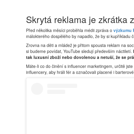
Skrytá reklama je zkrátka
Před několika měsíci proběhla médii zpráva o
výzkumu F
málokterého dospělého by napadlo, že by si kupříkladu č
Zrovna na děti a mládež je přitom spousta reklam na sociá
si budeme povídat, YouTube sledují především náctiletí.
tak luxusní zboží nebo dovolenou a netuší, že se pr
Máte-li co do činění s influencer marketingem, určitě js
influencery, aby hráli fér a označovali placené i barterov