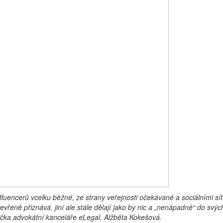
fluencerů vcelku běžné, ze strany veřejnosti očekávané a sociálními sí
evřeně přiznává, jiní ale stále dělají jako by nic a „nenápadně“ do svýc
ička advokátní kanceláře eLegal, Alžběta Kokešová.