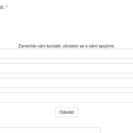
1
dií.
Zanechte nám kontakt, obratem se s vámi spojíme.
Odeslat