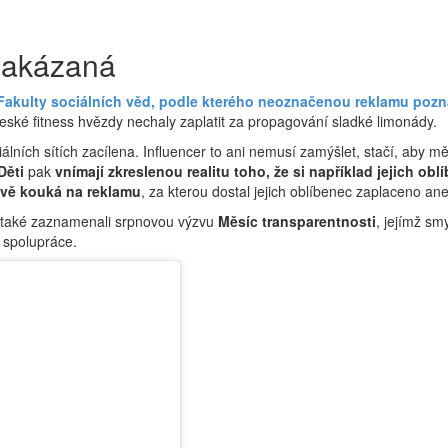
 zakázaná
akulty sociálních věd, podle kterého neoznačenou reklamu pozná
eské fitness hvězdy nechaly zaplatit za propagování sladké limonády.
lních sítích zacílena. Influencer to ani nemusí zamýšlet, stačí, aby m
Děti
pak
vnímají zkreslenou realitu toho, že si například jejich o
ávě kouká na reklamu
, za kterou dostal jejich oblíbenec zaplaceno an
te také zaznamenali srpnovou výzvu
Měsíc transparentnosti
, jejímž sm
é spolupráce.