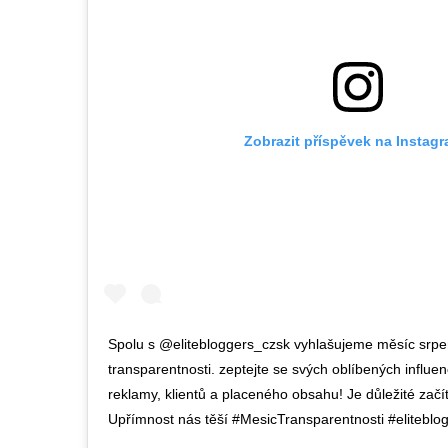
Zobrazit příspěvek na Instag
Spolu s @elitebloggers_czsk vyhlašujeme měsíc srp
transparentnosti. zeptejte se svých oblíbených influe
reklamy, klientů a placeného obsahu! Je důležité začít
Upřímnost nás těší #MesicTransparentnosti #eliteblo