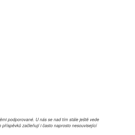
těmi podporované. U nás se nad tím stále ještě vede
h příspěvků začleňují i často naprosto nesouvisející