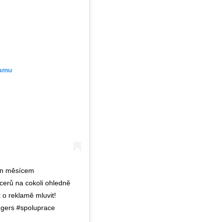
ramu
en měsícem
ncerů na cokoli ohledně
 o reklamě mluvit!
ggers #spoluprace