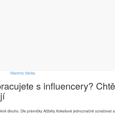
Všechny články
acujete s influencery? Chtěj
jí
ěkně dlouho. Dle právničky Alžběty Kokešové jednoznačně označovat a