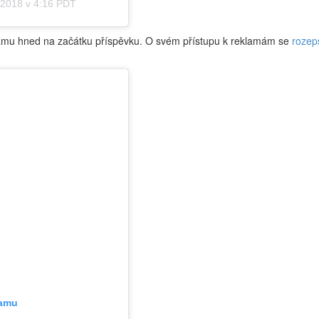
 2018 v 4:16 PDT
klamu hned na začátku příspěvku. O svém přístupu k reklamám se
rozep
ramu