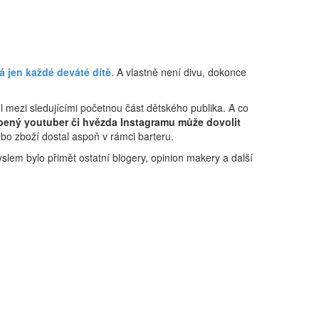
 jen každé deváté dítě
. A vlastně není divu, dokonce
ěl mezi sledujícími početnou část dětského publika. A co
blíbený youtuber či hvězda Instagramu může dovolit
ebo zboží dostal aspoň v rámci barteru.
yslem bylo přimět ostatní blogery, opinion makery a další