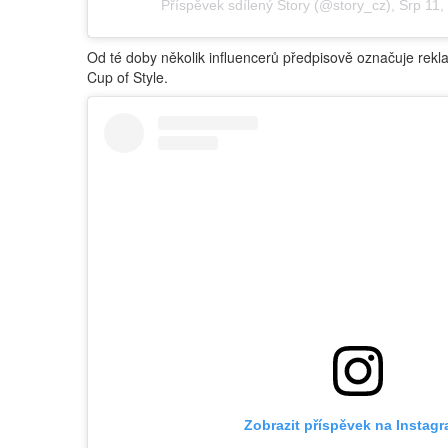
Příspěvek sdílený
Story
(@story_cz),
Srp 11,
Od té doby několik influencerů předpisově označuje re
Cup of Style.
Zobrazit příspěvek na Instag